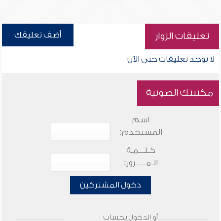
أضف تعليقك
تعليقات الزوار
لا توجد تعليقات حتى الآن
مكتبتك الصوتية
اسم
المستخدم:
كـلـــمـة
الـمـــــرور:
دخول المشتركين
أو الدخول بحساب