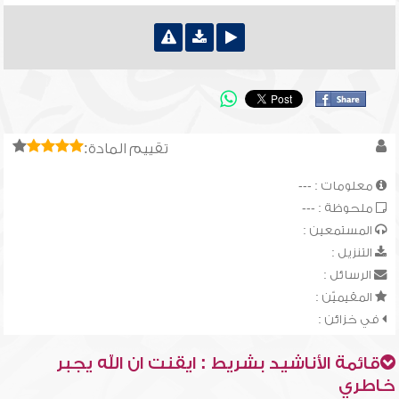
تقييم المادة:
معلومات : ---
ملحوظة : ---
المستمعين :
التنزيل :
الرسائل :
المقيميّن :
في خزائن :
قائمة الأناشيد بشريط : ايقنت ان الله يجبر
خاطري