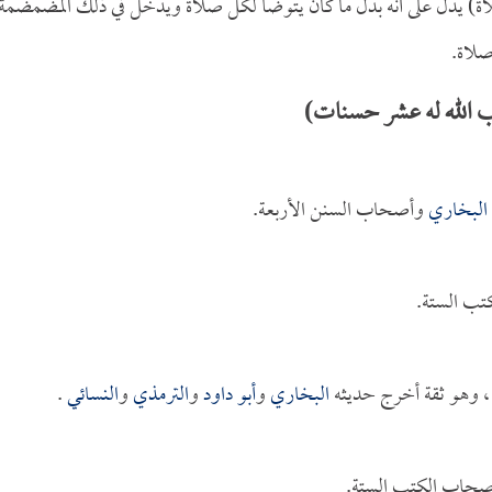
لاة) يدل على أنه بدل ما كان يتوضأ لكل صلاة ويدخل في ذلك المضمضمة
صلاة.
 الله له عشر حسنات)
البخاري
وأصحاب السنن الأربعة.
تب الستة.
 وهو ثقة أخرج حديثه
البخاري
و
أبو داود
و
الترمذي
و
النسائي
.
صحاب الكتب الستة.