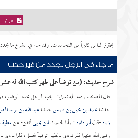
التفريغ ال
يحترز الناس كثيراً من النجاسات، وقد جاء في الشرع ما يحدد 
ما جاء في الرجل يجدد من غير حدث
شرح حديث: (من توضأ على طهر كتب الله له عش
قال المصنف رحمه الله تعالى: [ باب الرجل يجدد الوضوء 
حدثنا
محمد بن يحيى بن فارس
حدثنا
عبد الله بن يزيد المق
زياد
-قال
أبو داود
: وأنا لحديث
ابن يحيى
أتقن- عن
غطيف
رضي الله عنهما فلما نودي بالظهر توضأ فصلى، فلما نودي ب