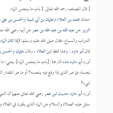
[ قال المصنف رحمه الله تعالى: [ باب ما ينجس الماء.
حدثنا
محمد بن العلاء
و
عثمان بن أبي شيبة
و
الحسن بن علي
و
الزبير
عن
عبد الله بن عبد الله بن عمر
عن أبيه رضي الله عنه
الدواب والسباع، فقال صلى الله عليه وسلم: (
إذا كان الما
قال
أبو داود
: وهذا لفظ
ابن العلاء
، وقال
عثمان
و
الحسن ب
أورد
أبو داود
هذه الترجمة: [باب ما ينجس الماء]. يعني: ما 
نجسة، فما هو الذي إذا وقع فيه ينجسه؟ أو ما هو المقدار 
شيء؟
أورد
أبو داود
حديث
ابن عمر
رضي الله تعالى عنهما أن النب
سئل عليه الصلاة والسلام عن الماء الذي يكون في الفلاة 