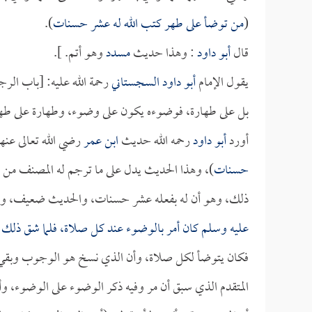
(
من توضأ على طهر كتب الله له عشر حسنات
).
قال
أبو داود
: وهذا حديث
مسدد
وهو أتم. ].
يقول الإمام
أبو داود السجستاني
رحمة الله عليه: [باب الر
بل على طهارة، فوضوءه يكون على وضوء، وطهارة على طهار
أورد
أبو داود
رحمه الله حديث
ابن عمر
رضي الله تعالى عنهم
حسنات
)، وهذا الحديث يدل على ما ترجم له المصنف م
ذلك، وهو أن له بفعله عشر حسنات، والحديث ضعيف، و
عليه وسلم كان أمر بالوضوء عند كل صلاة، فلما شق ذلك عل
فكان يتوضأ لكل صلاة، وأن الذي نسخ هو الوجوب وبقي ا
المتقدم الذي سبق أن مر وفيه ذكر الوضوء على الوضوء، و