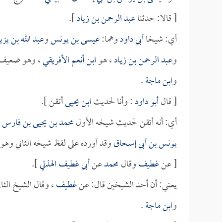
[ قالا: حدثنا
عبد الرحمن بن زياد
].
أي: شيخا
أبي داود
وهما:
عيسى بن يونس
و
عبد الله بن يزي
و
عبد الرحمن بن زياد
، هو
ابن أنعم الأفريقي
، وهو ضعيف 
و
ابن ماجة
.
[ قال
أبو داود
: وأنا لحديث
ابن يحيى
أتقن ].
أي: أنه أتقن لحديث شيخه الأول
محمد بن يحيى بن فارس
ع
يونس بن أبي إسحاق
وقد أورده على لفظ شيخه الثاني وهو
[ عن
غطيف
وقال
محمد
عن
أبي غطيف الهذلي
].
يعني: أن أحد الشيخين قال: عن
غطيف
، وقال الشيخ الثا
و
ابن ماجة
.