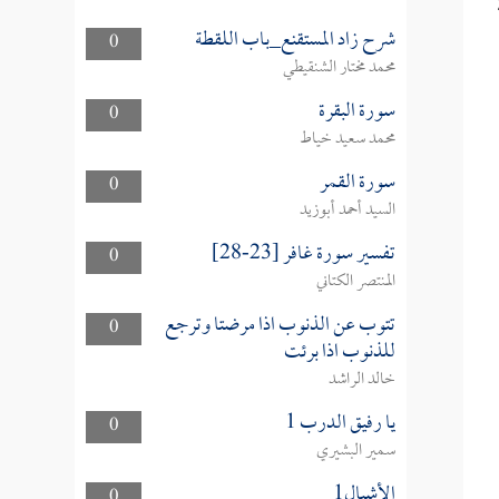
شرح زاد المستقنع_باب اللقطة
0
محمد مختار الشنقيطي
سورة البقرة
0
محمد سعيد خياط
سورة القمر
0
السيد أحمد أبوزيد
تفسير سورة غافر [23-28]
0
المنتصر الكتاني
تتوب عن الذنوب اذا مرضتا وترجع
0
للذنوب اذا برئت
خالد الراشد
يا رفيق الدرب 1
0
سمير البشيري
الأشبال1
0