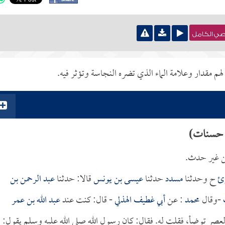
نصي الكامل
لهم مقدار وعلامة الماء الذي تضره النجاسة وتؤثر فيه.
ر حسنات)
من غير حدث.
رئ
ح وحدثنا
مسدد
حدثنا
عيسى بن يونس
قالا: حدثنا
عبد الرحمن بن
-وقال
محمد
: عن
أبي غطيف الهذلي
- قال: كنت عند
عبد الله بن عمر
العصر توضأ، فقلت له. فقال: كان رسول الله صلى الله عليه وسلم يقول: