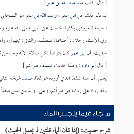
[ قال: كنت عند
عبد الله بن عمر
].
ثم ذكر ذلك عن
ابن عمر
، و
عبد الله بن عمر
هو الصحابي ال
السبعة المعروفين بكثرة الحديث عن النبي صلى الله عليه و
وفي الإسناد رجلان: أحدهما: ضعيف، والثاني: مجهول، وا
حديث: أن
ابن عمر
كان يتوضأ لكل صلاة؛ لأنه وجد من ن
[ قال
أبو داود
: وهذا حديث
مسدد
وهو أتم ].
يعني: أن هذا اللفظ الذي أورده هو لفظ
مسدد
شيخه الثاني
وقد رواه على رواية من هو أتم، وعلى رواية من ليس متقناً لح
ما جاء فيما ينجس الماء
شرح حديث: (إذا كان الماء قلتين لم يحمل الخبث)