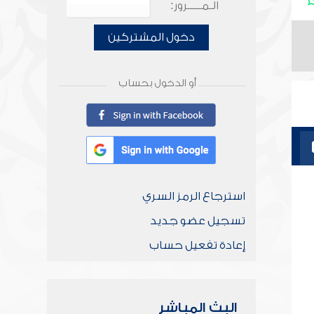
الـمـــــرور:
دخول المشتركين
أو الدخول بحساب
استرجاع الرمز السري
تسجيل عضو جديد
إعادة تفعيل حساب
البث المباشر