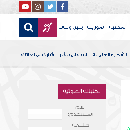
المكتبة
المواريث
بنين وبنات
الشجرة العلمية
البث المباشر
شارك بملفاتك
مكتبتك الصوتية
اسم
المستخدم:
كـلـــمـة