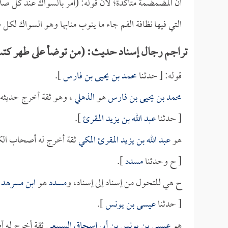
أن المضمضمة متأكدة؛ لأن قوله: (أمر بالسواك عند كل ص
التي فيها نظافة الفم جاء ما ينوب منابها وهو السواك لكل 
تراجم رجال إسناد حديث: (من توضأ على طهر كتب
قوله: [ حدثنا
محمد بن يحيى بن فارس
].
محمد بن يحيى بن فارس
هو
الذهلي
، وهو ثقة أخرج حديثه
[ حدثنا
عبد الله بن يزيد المقرئ
].
هو
عبد الله بن يزيد المقرئ المكي
ثقة أخرج له أصحاب الك
[ ح وحدثنا
مسدد
].
ح هي للتحول من إسناد إلى إسناد، و
مسدد
هو
ابن مسرهد
،
[ حدثنا
عيسى بن يونس
].
هو
عيسى بن يونس بن أبي إسحاق السبيعي
ثقة أخرج له أ