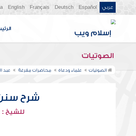
عربي
Español
Deutsch
Français
English
ia
الرئي
الصوتيات
الصوتيات
علماء ودعاة
محاضرات مفرغة
عبد ا
شرح سنن أب
للشيخ : 