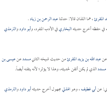
د المقرئ
، هما اللذان قالا: حدثنا
عبد الرحمن بن زياد
.
في حفظه أخرج حديثه
البخاري
في الأدب المفرد، و
أبو داود
و
الترمذي
ن
عبد الله بن يزيد المقرئ
من حديث شيخه الثاني
مسدد
عن
عيسى بن
مسدد
الذي لم يكن أتقن لحديثه، وهذا لا يؤثر؛ لأنه يتقنه أيضاً.
ني: عن
أبي غطيف
، وهو
الهذلي
مجهول أخرج حديثه
أبو داود
و
الترمذي