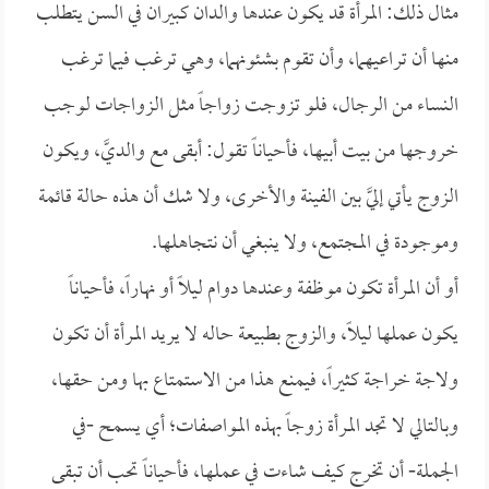
مثال ذلك: المرأة قد يكون عندها والدان كبيران في السن يتطلب
منها أن تراعيهما، وأن تقوم بشئونهما، وهي ترغب فيما ترغب
النساء من الرجال، فلو تزوجت زواجاً مثل الزواجات لوجب
خروجها من بيت أبيها، فأحياناً تقول: أبقى مع والديَّ، ويكون
الزوج يأتي إليَّ بين الفينة والأخرى، ولا شك أن هذه حالة قائمة
وموجودة في المجتمع، ولا ينبغي أن نتجاهلها.
أو أن المرأة تكون موظفة وعندها دوام ليلاً أو نهاراً، فأحياناً
يكون عملها ليلاً، والزوج بطبيعة حاله لا يريد المرأة أن تكون
ولاجة خراجة كثيراً، فيمنع هذا من الاستمتاع بها ومن حقها،
وبالتالي لا تجد المرأة زوجاً بهذه المواصفات؛ أي يسمح -في
الجملة- أن تخرج كيف شاءت في عملها، فأحياناً تحب أن تبقى