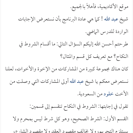
موقع الأكاديمية، فأهلاً بالجميع.
شيخ
عبد الله
! كما هي عادة البرنامج بأن نستعرض الإجابات
الواردة للدرس الماضي.
طرحتم أحسن الله إليكم السؤال التالي: ما أقسام الشروط في
النكاح؟ مع تعريف كل قسم والمثال؟
كان هناك مجموعة كبيرة من المشاركات من الإخوة والأخوات، لعلنا
نستعرض معكم يا شيخ
عبد الله
أولى المشاركات التي وصلت من
الأخت
خلود
من السعودية.
تقول في إجابتها: الشروط في النكاح تنقسم إلى قسمين:
القسم الأول: الشرط الصحيح، وهو كل شرط ليس بمحرم ولا
يستلزم التحريم، ولا يخالف مقصود العقد ولا مقصود الشارع،