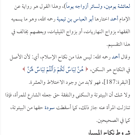
لـ
عائشة
يومين، ولسائر أزواجه يوماً
)، وهذا القول هو رواية عن
الإمام
أحمد
اختارها
أبو العباس بن تيمية
رحمه الله، وهو ما يسميه
الفقهاء بزواج النهاريات، أو بزواج الليليات، وبعضهم يخالف في
هذا التقسيم.
وقال
أحمد
رحمه الله: ليس هذا من نكاح الإسلام، أي: لأن الأصل
في النكاح هو السكن،
هُنَّ لِبَاسٌ لَكُمْ وَأَنْتُمْ لِبَاسٌ لَهُنَّ
[البقرة:187]، فهو لابد من وجود الاختلاط والعشرة.
ولا شك أن البيتوتة والسكنى والنفقة حق جعله الشارع للمرأة، فإذا
تنازلت المرأة عنه جاز ذلك، كما أسقطت
سودة
حقها من البيتوتة،
كما في الصحيحين.
شروط نكاح المسيار