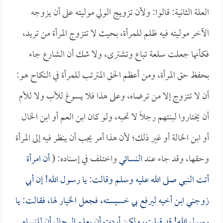
العلة الثانية: قالوا: ولأن تزويج الولي موليته على أن يزوجه
الآخر موليته فيه ظلم للمرأة، بحيث لا تتزوج المرأة من تريد،
فكأنها جعلت سلعة تباع وتشترى، ولا شك أن الشارع جاء
بحفظ حق المرأة، ومن أعظم الحق المترتب للمرأة في النكاح هو:
أن لا تتزوج إلا من ترضاه، وعلى هذا فلا يسوغ للأب ولا للأم
أن يختاروا لبنتهم رجلاً لا تحبه، ولو كان ابن العم أو ابن الخال
أو ابن الخالة أو غير ذلك؛ لأن هذا أمر يجب أن ينظر فيه إلى المرأة
وحقها، وقد جاء عند
النسائي
واختلف في إسناده: (
أن امرأة
أتت النبي صلى الله عليه وسلم وقالت: يا رسول الله! إن أبي
زوجني ابن أخيه ليرفع بي خسيسته، فجعل الخيار لها، فقالت: يا
رسول الله! قد قبلت، ولكن أردت أن يعلم الرجال أن للنساء