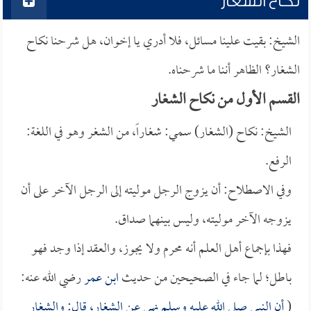
نكاح الشغار
الشيخ: بقيت علينا مسائل، فلا أدري يا إخوان، هل شرحنا نكاح
الشغار؟ الظاهر أننا ما شرحناه.
القسم الأول من نكاح الشغار
الشيخ: نكاح (الشغار) سمي: شغاراً، من الشغر وهو في اللغة:
الرفع.
وفي الاصطلاح: أن يزوج الرجل موليته إلى الرجل الآخر على أن
يزوجه الآخر موليته، وليس بينهما صداق.
فهذا بإجماع أهل العلم أنه محرم ولا يجوز، والعقد إذا وجد فهو
باطل؛ لما جاء في الصحيحين من حديث
ابن عمر
رضي الله عنه:
(
أن النبي صلى الله عليه وسلم نهى عن الشغار، قال: والشغار