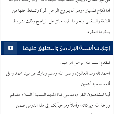
من غير صداق، ويعتبر العقد بهذه الصفة باطلاً ولو رضيت المرأة،
أما نكاح المسيار -وهو أن يتزوج الرجل المرأة وتسقط حقها من
النفقة والسكنى ونحوها- فإنه جائز على الراجح وذلك بشروط
يذكرها العلماء.
إجابات أسئلة البرنامج والتعليق عليها
المقدم: بسم الله الرحمن الرحيم.
الحمد لله رب العالمين، وصلى الله وسلم وبارك على نبينا محمد وعلى
آله وصحبه أجمعين.
أيها المشاهدون الكرام، متابعي قناة المجد العلمية! السلام عليكم
ورحمة الله وبركاته، وأهلاً ومرحباً بكم إلى هذا الدرس ضمن