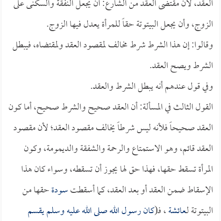
العقد، لأن مقتضى العقد من الشارع: أن يجعل النفقة والسكنى على
الزوج، وأن يجعل البيتوتة حقاً للمرأة يعدل فيها الزوج.
وقالوا: إن هذا الشرط شرط مخالف لمقصود العقد ولمقتضاه، فيبطل
الشرط ويصح العقد.
وفي قول عندهم أنه يبطل الشرط والعقد.
القول الثالث في المسألة: أن العقد صحيح والشرط صحيح، أما كون
العقد صحيحاً فلأنه ليس شرطاً يخالف مقصود العقد؛ لأن مقصود
العقد قائم، وهو الاستمتاع والرحمة والشفقة والديمومة، وكون
المرأة تسقط حقها، فهذا حق لها يجوز أن تسقطه، وسواء كان هذا
الإسقاط ضمن العقد أو بعد العقد، كما أسقطت
سودة
حقها من
البيتوتة لـ
عائشة
، فـ(
كان رسول الله صلى الله عليه وسلم يقسم