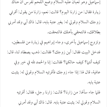
إسماعيل وهو تعبان عليه السلام وضع اللحم تفرس أن هناك
زيارة فقال: من زارنا اليوم؟ قالت: نعم، زارنا من يقول: أقرئي
زوجك السلام وقولي له: يغير عتبة بابه، قال: ذاك أبي وقد أمرني
بطلاقك، فالتحقي بأهلك فالتحقت.
وتزوج إسماعيل بأخرى، وجاء إبراهيم في زيارة من فلسطين،
فدخل البيت فقال: أين زوجك؟ فقالت: ذهب يصطاد لنا، قال:
كيف أنتما؟ كيف حالكما؟ فقالت: إنا والحمد لله في خير وفي
عافية، قال لها: إذا جاء زوجك فأقرئيه السلام وقولي له: يثبت
عتبة بابه.
فلما جاء سألها: من زارنا؟ قالت: زارنا رجل، فقال: أقرئيه
السلام وقولي له: يثبت عتبة بابه. قال: ذاك أبي وقد أمرني