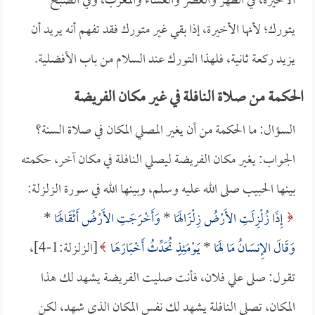
الأخيرة، في الظهر والعصر والعشاء والمغرب، وفي الصبح
يتورك؛ لأنها الأخيرة، إذا بقي غير متورك فقد تفهم أنه يريد أن
يزيد ركعة ثانية، فلهذا التورك عند السلام من باب الأفضلية.
الحكمة من صلاة النافلة في غير مكان الفريضة
السؤال: ما الحكمة من أن يغير المصلي المكان في صلاة السنة؟
الجواب: يغير مكان الفريضة ليصلي النافلة في مكان آخر، حكمته
بينها الحبيب صلى الله عليه وسلم، وبينها الله في سورة الزلزلة:
إِذَا زُلْزِلَتِ الأَرْضُ زِلْزَالَهَا
*
وَأَخْرَجَتِ الأَرْضُ أَثْقَالَهَا
*
وَقَالَ الإِنسَانُ مَا لَهَا
*
يَوْمَئِذٍ تُحَدِّثُ أَخْبَارَهَا
[الزلزلة:1-4]،
تقول: صلى علي فلان، فأنت صليت الفريضة يشهد لك هذا
المكان، تصلي النافلة يشهد لك نفس المكان الذي شهد، لكن