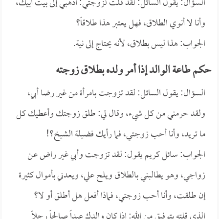
السؤال: يقول السائل: لقد قلت لزوجتي: اذهبي إلى بيت أبيك،
وأنا لا أنوي الطلاق، فهل يعتبر هذا طلاقاً؟
الجواب: هذا ليس بطلاق، لأنه يحتاج إلى نية.
حكم طاعة الوالد إذا أمر ولده بطلاق زوجته
السؤال: يقول السائل: لقد تزوجت بامرأة من غير رضا أبي،
ولقد حرمني من كل شيء، وقال لي: طلق زوجتك وأعطيك كل
ما تريد، وأنا أحب زوجتي، فما رأيك فضيلة الشيخ؟!
الجواب: سائل كريم يقول: لقد تزوجت وأبي غير راض عن
زواجي، وهو يطالبني بالطلاق ويلح علي، ويعدني بأموال كثيرة
إن طلقت، وأنا أحب زوجتي، فماذا أفعل هل أطلق أو لا؟
الذي قلته بتوفيق من الله: إذا كان والدك عبداً صالحاً رجلاً