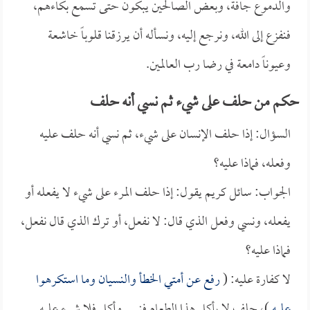
والدموع جافة، وبعض الصالحين يبكون حتى تسمع بكاءهم،
فنفزع إلى الله، ونرجع إليه، ونسأله أن يرزقنا قلوباً خاشعة
وعيوناً دامعة في رضا رب العالمين.
حكم من حلف على شيء ثم نسي أنه حلف
السؤال: إذا حلف الإنسان على شيء، ثم نسي أنه حلف عليه
وفعله، فماذا عليه؟
الجواب: سائل كريم يقول: إذا حلف المرء على شيء لا يفعله أو
يفعله، ونسي وفعل الذي قال: لا نفعل، أو ترك الذي قال نفعل،
فماذا عليه؟
لا كفارة عليه: (
رفع عن أمتي الخطأ والنسيان وما استكرهوا
عليه
)، حلف لا يأكل هذا الطعام فنسي وأكل فلا شيء عليه.