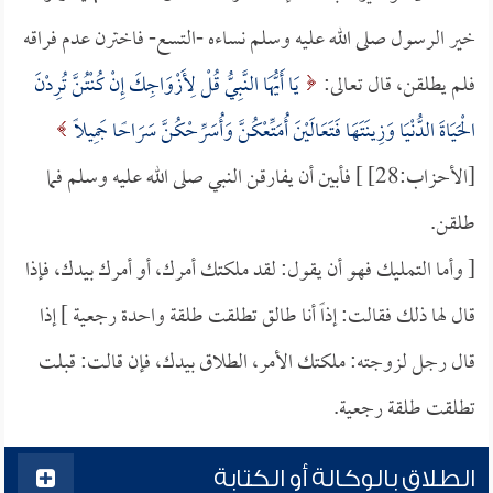
خير الرسول صلى الله عليه وسلم نساءه -التسع- فاخترن عدم فراقه
فلم يطلقن، قال تعالى:
يَا أَيُّهَا النَّبِيُّ قُلْ لِأَزْوَاجِكَ إِنْ كُنْتُنَّ تُرِدْنَ
الْحَيَاةَ الدُّنْيَا وَزِينَتَهَا فَتَعَالَيْنَ أُمَتِّعْكُنَّ وَأُسَرِّحْكُنَّ سَرَاحًا جَمِيلًا
[الأحزاب:28] ] فأبين أن يفارقن النبي صلى الله عليه وسلم فما
طلقن.
[ وأما التمليك فهو أن يقول: لقد ملكتك أمرك، أو أمرك بيدك، فإذا
قال لها ذلك فقالت: إذاً أنا طالق تطلقت طلقة واحدة رجعية ] إذا
قال رجل لزوجته: ملكتك الأمر، الطلاق بيدك، فإن قالت: قبلت
تطلقت طلقة رجعية.
الطلاق بالوكالة أو الكتابة