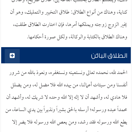
ذلك، وينقسم الطلاق بحسب ألفاظه إلى: طلاق صريح، وطلاق
كناية، وهناك من أنواع الطلاق: طلاق التخيير والتمليك، وهو أن
يخير الزوج زوجته ويملكها أمرها، فإن اختارت الطلاق طلقت،
وهناك الطلاق بالكتابة والوكالة، ولكل صورة أحكامها.
الطلاق البائن
الحمد لله، نحمده تعالى ونستعينه ونستغفره، ونعوذ بالله من شرور
أنفسنا ومن سيئات أعمالنا، من يهده الله فلا مضل له، ومن يضلل
فلا هادي له، وأشهد أن لا إله إلا الله وحده لا شريك له، وأشهد أن
محمداً عبده ورسوله؛ أرسله بالحق بشيراً ونذيراً بين يدي الساعة، من
يطع الله ورسوله فقد رشد، ومن يعص الله ورسوله فلا يضر إلا