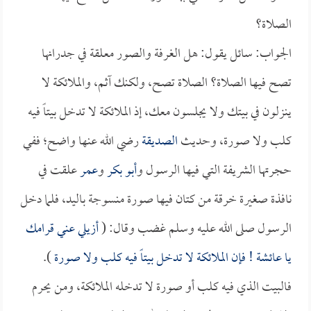
الصلاة؟
الجواب: سائل يقول: هل الغرفة والصور معلقة في جدرانها
تصح فيها الصلاة؟ الصلاة تصح، ولكنك آثم، والملائكة لا
ينزلون في بيتك ولا يجلسون معك، إذ الملائكة لا تدخل بيتاً فيه
كلب ولا صورة، وحديث
الصديقة
رضي الله عنها واضح؛ ففي
حجرتها الشريفة التي فيها الرسول و
أبو بكر
و
عمر
علقت في
نافذة صغيرة خرقة من كتان فيها صورة منسوجة باليد، فلما دخل
الرسول صلى الله عليه وسلم غضب وقال: (
أزيلي عني قرامك
يا
عائشة
! فإن الملائكة لا تدخل بيتاً فيه كلب ولا صورة
).
فالبيت الذي فيه كلب أو صورة لا تدخله الملائكة، ومن يحرم