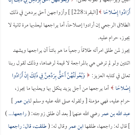
اثنين ويراجعها [ لقوله تعالى:
وَبُعُولَتُهُنَّ أَحَقُّ بِرَدِّهِنَّ فِي ذَلِكَ إِنْ
أَرَادُوا إِصْلاحًا
[البقرة:228] ] وأزواجهن أحق بردهن في ذلك
الطلاق الرجعي إن أرادوا إصلاحاً، أما يراجعها ليعذبها مرة ثانية لا
يجوز، حرام عليه.
يجوز لمن طلق امرأته طلاقاً رجعياً ما هو بائناً أن يراجعها ويشهد
اثنتين ولو لم ترض هي بالمراجعة لا قيمة لرضاها، وذلك لقول ربنا
تعالى في كتابه العزيز:
وَبُعُولَتُهُنَّ أَحَقُّ بِرَدِّهِنَّ فِي ذَلِكَ إِنْ أَرَادُوا
إِصْلاحًا
أما يرجعها من أجل يزيد ينكل بها ويعذبها ما يجوز،
حرام عليه، فهي مؤمنة [ ولقوله صلى الله عليه وسلم لـ
ابن عمر
]
عبد الله بن عمر
رضي الله عنهما [ بعد أن طلق زوجته: (
راجعها...
)
] قال له: راجعها، طلقها
ابن عمر
وقال له: (
طلقت، قال: راجعها