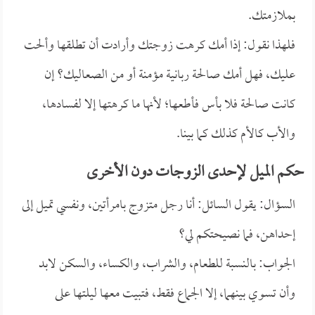
بملازمتك.
فلهذا نقول: إذا أمك كرهت زوجتك وأرادت أن تطلقها وألحت
عليك، فهل أمك صالحة ربانية مؤمنة أو من الصعاليك؟ إن
كانت صالحة فلا بأس فأطعها؛ لأنها ما كرهتها إلا لفسادها،
والأب كالأم كذلك كما بينا.
حكم الميل لإحدى الزوجات دون الأخرى
السؤال: يقول السائل: أنا رجل متزوج بامرأتين، ونفسي تميل إلى
إحداهن، فما نصيحتكم لي؟
الجواب: بالنسبة للطعام، والشراب، والكساء، والسكن لابد
وأن تسوي بينهما، إلا الجماع فقط، فتبيت معها ليلتها على