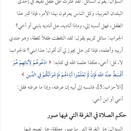
السؤال: يقول السائل: لقد عثرت على طفل لقيط في إحدى
البلدان العربية، وكل الناس يعرفون بهذا الأمر، فإذا كبر هذا
الطفل، فهل أنسبه إلي، وماذا أناديه، هل أناديه بابني أو أخي؟
الجواب: سائل كريم يقول: لقد التقطت طفلاً لقطة، وهو عندي
أربيه وأعلمه، فإذا كبر هل يجوز لي أن أقول: هذا ابني؟ فالجواب:
لا، قل: أخي، هكذا علمنا الله في كتابه:
ادْعُوهُمْ لِآبَائِهِمْ هُوَ
أَقْسَطُ عِنْدَ اللَّهِ فَإِنْ لَمْ تَعْلَمُوا آبَاءَهُمْ فَإِخْوَانُكُمْ فِي الدِّينِ
[الأحزاب:5]، فانسبه إلى أبيه إن عرفته، وإذا ما عرفته فقل:
أخي أو ابن أخي.
حكم الصلاة في الغرفة التي فيها صور
السؤال: هل الغرفة التي بها صور معلقة، هل تصح فيها