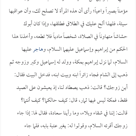
مؤمناً بصيراً واعياً؛ رأى أن هذه المرأة لا تصلح لك، وأن عواقبها
سيئة، فلهذا ألح عليك في الطلاق فطلقها، وإذا كان أبوك
حشاشاً متهاوناً في الصلاة، شخصاً مادياً فلا تطعه، وأخذنا هذا
الحكم من إبراهيم وإسماعيل عليهما السلام، و
هاجر
عليها
السلام، لما نزل إبراهيم بمكة، وولد له إسماعيل وكبر وزوجه ثم
ذهب إلى الشام فجاء زائراً ابنه وبيت ابنه، فدخل البيت فقال:
أين زوجك؟ قالت: ذهب يصطاد لنا، إذ يعيشون على الصيد
فقط، فمكة ليس فيها ثمار، قال: كيف حالكما؟ كيف أنتما؟
قالت: إننا في شقاء وبلاء، وما رأينا سعادة، فقال لها: إذا جاء
زوجك أقرئه السلام، وقولوا له: يغير عتبة بابه، فلما جاء