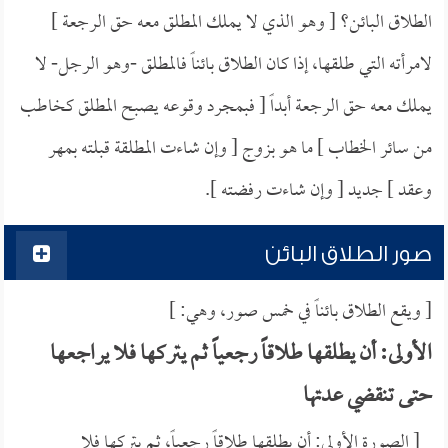
الطلاق البائن؟ [ وهو الذي لا يملك المطلق معه حق الرجعة ]
لامرأته التي طلقها، إذا كان الطلاق بائناً فالمطلق -وهو الرجل- لا
يملك معه حق الرجعة أبداً [ فبمجرد وقوعه يصبح المطلق كخاطب
من سائر الخطاب ] ما هو بزوج [ وإن شاءت المطلقة قبلته بمهر
وعقد ] جديد [ وإن شاءت رفضته ].
صور الطلاق البائن
[ ويقع الطلاق بائناً في خمس صور، وهي: ]
الأولى: أن يطلقها طلاقاً رجعياً ثم يتركها فلا يراجعها
حتى تنقضي عدتها
[ الصورة الأولى: أن يطلقها طلاقاً رجعياً، ثم يتركها فلا