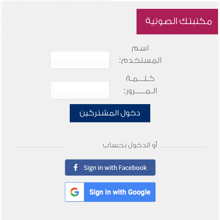
مكتبتك الصوتية
اسم
المستخدم:
كـلـــمـة
الـمـــــرور:
دخول المشتركين
أو الدخول بحساب