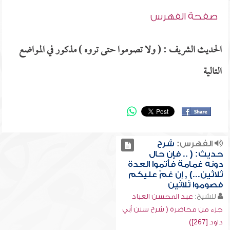
صفحة الفهرس
الحديث الشريف : ( ولا تصوموا حتى تروه ) مذكور في المواضع
التالية
الفهرس:
شرح
حديث: ( .. فإن حال
دونه غمامة فأتموا العدة
ثلاثين...) , إن غمّ عليكم
فصوموا ثلاثين
للشيخ:
عبد المحسن العباد
جزء من محاضرة ( شرح سنن أبي
داود [267])