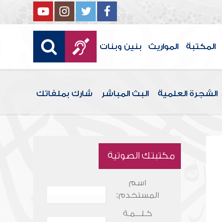
المكتبة
المواريث
بنين وبنات
الشجرة العلمية
البث المباشر
شارك بملفاتك
مكتبتك الصوتية
اسم
المستخدم:
كـلـــمـة