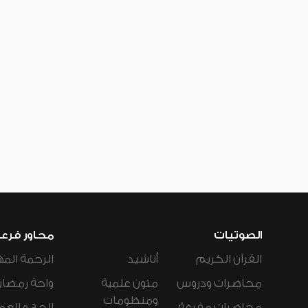
الصوتيات
محاور فرع
القرآن الكريم
أناشيد
الرحمة المه
محاضرات ودروس
متون علمية
واحة رمضان
ومنظومات
محاضرات مفرغة
الحج و العم