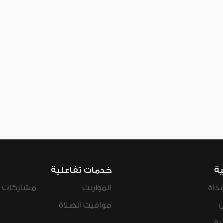
ية
خدمات تفاعلية
داة
المواريث
مشاركات ال
مواقيت الصلاة
رة