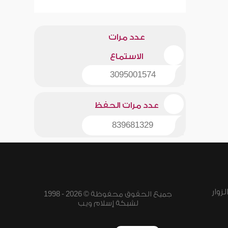
عدد مرات
الاستماع
3095001574
عدد مرات الحفظ
839681329
زوار
جميع الحقوق محفوظة © 2026 - 1998
لشبكة إسلام ويب