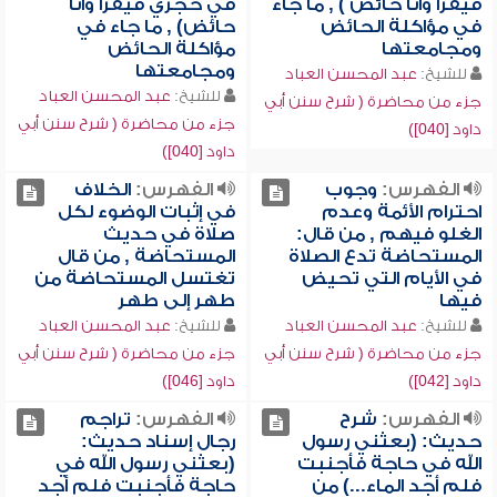
فيقرأ وأنا حائض ) , ما جاء
في حجري فيقرأ وأنا
في مؤاكلة الحائض
حائض) , ما جاء في
ومجامعتها
مؤاكلة الحائض
ومجامعتها
للشيخ:
عبد المحسن العباد
للشيخ:
عبد المحسن العباد
جزء من محاضرة ( شرح سنن أبي
جزء من محاضرة ( شرح سنن أبي
داود [040])
داود [040])
الفهرس:
وجوب
الفهرس:
الخلاف
احترام الأئمة وعدم
في إثبات الوضوء لكل
الغلو فيهم , من قال:
صلاة في حديث
المستحاضة تدع الصلاة
المستحاضة , من قال
في الأيام التي تحيض
تغتسل المستحاضة من
فيها
طهر إلى طهر
للشيخ:
عبد المحسن العباد
للشيخ:
عبد المحسن العباد
جزء من محاضرة ( شرح سنن أبي
جزء من محاضرة ( شرح سنن أبي
داود [042])
داود [046])
الفهرس:
شرح
الفهرس:
تراجم
حديث: (بعثني رسول
رجال إسناد حديث:
الله في حاجة فأجنبت
(بعثني رسول الله في
فلم أجد الماء...) من
حاجة فأجنبت فلم أجد