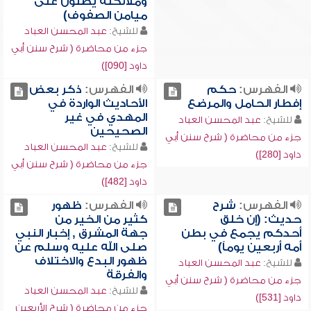
وملائكته يصلون على
ميامن الصفوف)
للشيخ:
عبد المحسن العباد
جزء من محاضرة ( شرح سنن أبي
داود [090])
الفهرس:
حكم
الفهرس:
ذكر بعض
إفطار الحامل والمرضع
الأحاديث الواردة في
المهدي في غير
للشيخ:
عبد المحسن العباد
الصحيحين
جزء من محاضرة ( شرح سنن أبي
للشيخ:
عبد المحسن العباد
داود [280])
جزء من محاضرة ( شرح سنن أبي
داود [482])
الفهرس:
شرح
الفهرس:
ظهور
حديث: (إن خلق
كثير من الخير من
أحدكم يجمع في بطن
جهة المشرق , إخبار النبي
أمه أربعين يوماً)
صلى الله عليه وسلم عن
ظهور البدع والاختلاف
للشيخ:
عبد المحسن العباد
والفرقة
جزء من محاضرة ( شرح سنن أبي
للشيخ:
عبد المحسن العباد
داود [531])
جزء من محاضرة ( شرح الأربعين