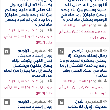
حديث: (كنت أغتسل
رجال إسناد حديث:
أنا ورسول الله صلى الله
(كنت أغتسل أنا ورسول
عليه وسلم من إناء واحد
الله صلى الله عليه وسلم
ونحن جنبان) , ما جاء في
من إناء واحد ونحن جنبان)
الوضوء بفضل ماء المرأة
, ما جاء في الوضوء بفضل
ماء المرأة
للشيخ:
عبد المحسن العباد
للشيخ:
عبد المحسن العباد
جزء من محاضرة ( شرح سنن أبي
جزء من محاضرة ( شرح سنن أبي
داود [017])
داود [017])
الفهرس:
تراجم
الفهرس:
تراجم
رجال إسناد حديث: (لا
رجال إسناد حديث:
يصلى بحضرة الطعام ولا
(كان النبي يتوضأ بإناء
وهو يدافعه الأخبثان) , ما
يسع رطلين ويغتسل
جاء في صلاة الرجل وهو
بالصاع) , ما يجزئ من الماء
حاقن
في الوضوء
للشيخ:
عبد المحسن العباد
للشيخ:
عبد المحسن العباد
جزء من محاضرة ( شرح سنن أبي
جزء من محاضرة ( شرح سنن أبي
داود [018])
داود [019])
الفهرس:
شرح
الفهرس:
تراجم
حديث: (ويل للأعقاب
رجال إسناد حديث: