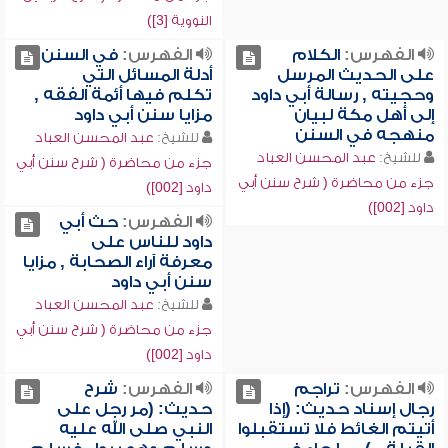
النووية [3])
الفهرس:
الكلام
الفهرس:
في السنن
على الحديث المرسل
أدلة المسائل التي
وحجيته , رسالة أبي داود
تكلم فيها أئمة الفقه ,
إلى أهل مكة لبيان
مزايا سنن أبي داود
منهجه في السنن
للشيخ:
عبد المحسن العباد
للشيخ:
عبد المحسن العباد
جزء من محاضرة ( شرح سنن أبي
جزء من محاضرة ( شرح سنن أبي
داود [002])
داود [002])
الفهرس:
حث أبي
داود للناس على
معرفة آراء الصحابة , مزايا
سنن أبي داود
للشيخ:
عبد المحسن العباد
جزء من محاضرة ( شرح سنن أبي
داود [002])
الفهرس:
تراجم
الفهرس:
شرح
رجال إسناد حديث: (إذا
حديث: (مر رجل على
أتيتم الغائط فلا تستقبلوا
النبي صلى الله عليه