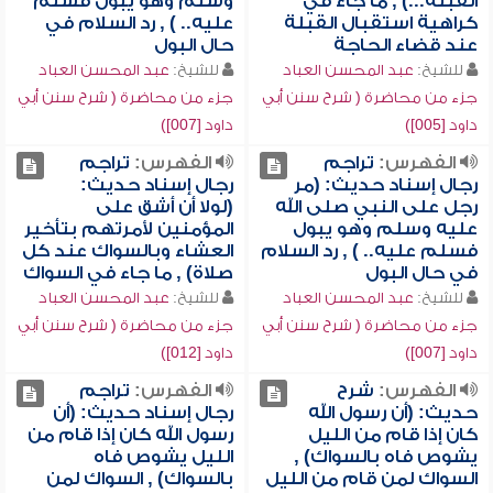
القبلة...) , ما جاء في
وسلم وهو يبول فسلم
كراهية استقبال القبلة
عليه.. ) , رد السلام في
عند قضاء الحاجة
حال البول
للشيخ:
عبد المحسن العباد
للشيخ:
عبد المحسن العباد
جزء من محاضرة ( شرح سنن أبي
جزء من محاضرة ( شرح سنن أبي
داود [005])
داود [007])
الفهرس:
تراجم
الفهرس:
تراجم
رجال إسناد حديث: (مر
رجال إسناد حديث:
رجل على النبي صلى الله
(لولا أن أشق على
عليه وسلم وهو يبول
المؤمنين لأمرتهم بتأخير
فسلم عليه.. ) , رد السلام
العشاء وبالسواك عند كل
في حال البول
صلاة) , ما جاء في السواك
للشيخ:
عبد المحسن العباد
للشيخ:
عبد المحسن العباد
جزء من محاضرة ( شرح سنن أبي
جزء من محاضرة ( شرح سنن أبي
داود [007])
داود [012])
الفهرس:
شرح
الفهرس:
تراجم
حديث: (أن رسول الله
رجال إسناد حديث: (أن
كان إذا قام من الليل
رسول الله كان إذا قام من
يشوص فاه بالسواك) ,
الليل يشوص فاه
السواك لمن قام من الليل
بالسواك) , السواك لمن