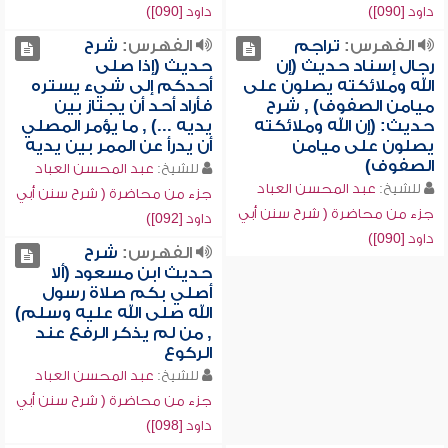
داود [090])
داود [090])
الفهرس:
تراجم
الفهرس:
شرح
رجال إسناد حديث (إن
حديث (إذا صلى
الله وملائكته يصلون على
أحدكم إلى شيء يستره
ميامن الصفوف) , شرح
فأراد أحد أن يجتاز بين
حديث: (إن الله وملائكته
يديه ...) , ما يؤمر المصلي
يصلون على ميامن
أن يدرأ عن الممر بين يديه
الصفوف)
للشيخ:
عبد المحسن العباد
للشيخ:
عبد المحسن العباد
جزء من محاضرة ( شرح سنن أبي
جزء من محاضرة ( شرح سنن أبي
داود [092])
داود [090])
الفهرس:
شرح
حديث ابن مسعود (ألا
أصلي بكم صلاة رسول
الله صلى الله عليه وسلم)
, من لم يذكر الرفع عند
الركوع
للشيخ:
عبد المحسن العباد
جزء من محاضرة ( شرح سنن أبي
داود [098])