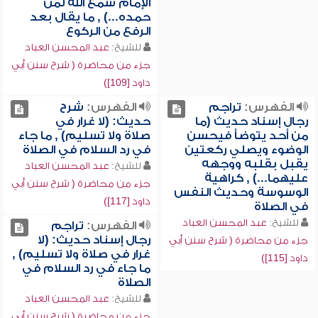
الإمام سمع الله لمن
حمده...) , ما يقال بعد
الرفع من الركوع
للشيخ:
عبد المحسن العباد
جزء من محاضرة ( شرح سنن أبي
داود [109])
الفهرس:
تراجم
الفهرس:
شرح
رجال إسناد حديث (ما
حديث: (لا غرار في
من أحد يتوضأ فيحسن
صلاة ولا تسليم) , ما جاء
الوضوء ويصلي ركعتين
في رد السلام في الصلاة
يقبل بقلبه ووجهه
للشيخ:
عبد المحسن العباد
عليهما...) , كراهية
جزء من محاضرة ( شرح سنن أبي
الوسوسة وحديث النفس
داود [117])
في الصلاة
للشيخ:
عبد المحسن العباد
الفهرس:
تراجم
رجال إسناد حديث: (لا
جزء من محاضرة ( شرح سنن أبي
غرار في صلاة ولا تسليم) ,
داود [115])
ما جاء في رد السلام في
الصلاة
للشيخ:
عبد المحسن العباد
جزء من محاضرة ( شرح سنن أبي