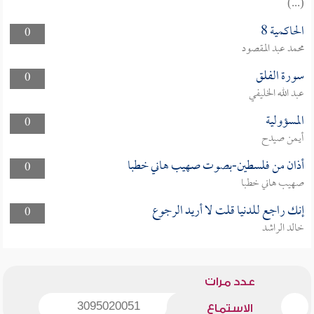
(...)
الحاكمية 8
0
محمد عبد المقصود
سورة الفلق
0
عبد الله الخليفي
المسؤولية
0
أيمن صيدح
أذان من فلسطين-بصوت صهيب هاني خطبا
0
صهيب هاني خطبا
إنك راجع للدنيا قلت لا أريد الرجوع
0
خالد الراشد
عدد مرات
3095020051
الاستماع