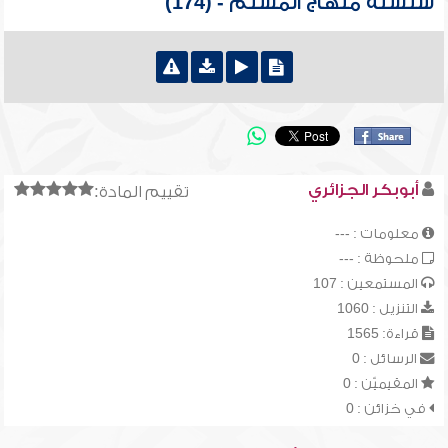
سلسلة منهاج المسلم - (174)
أبوبكر الجزائري
تقييم المادة:
معلومات : ---
ملحوظة : ---
المستمعين : 107
التنزيل : 1060
قراءة: 1565
الرسائل : 0
المقيميّن : 0
في خزائن : 0