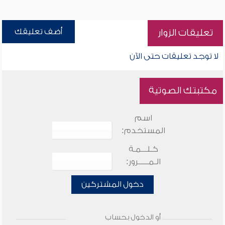
أضف تعليقك
تعليقات الزوار
لا توجد تعليقات حتى الآن
مكتبتك الصوتية
اسم
المستخدم:
كـلـــمـة
الـمـــــرور:
دخول المشتركين
أو الدخول بحساب