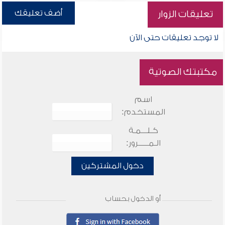
أضف تعليقك
تعليقات الزوار
لا توجد تعليقات حتى الآن
مكتبتك الصوتية
اسم
المستخدم:
كـلـــمـة
الـمـــــرور:
دخول المشتركين
أو الدخول بحساب