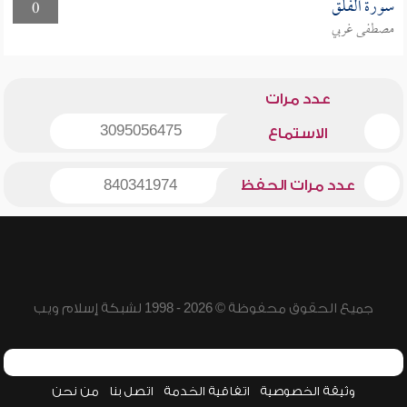
سورة الفلق
0
مصطفى غربي
عدد مرات
3095056475
الاستماع
عدد مرات الحفظ
840341974
جميع الحقوق محفوظة © 2026 - 1998 لشبكة إسلام ويب
وثيقة الخصوصية
اتفاقية الخدمة
اتصل بنا
من نحن