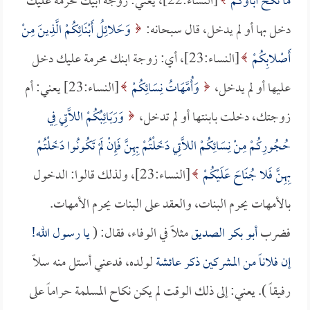
مَا نَكَحَ آبَاؤُكُمْ
[النساء:22]، يعني: زوجة أبيك محرمة عليك
دخل بها أو لم يدخل، قال سبحانه:
وَحَلائِلُ أَبْنَائِكُمْ الَّذِينَ مِنْ
أَصْلابِكُمْ
[النساء:23]، أي: زوجة ابنك محرمة عليك دخل
عليها أو لم يدخل،
وَأُمَّهَاتُ نِسَائِكُمْ
[النساء:23] يعني: أم
زوجتك، دخلت بابنتها أو لم تدخل،
وَرَبَائِبُكُمْ اللاَّتِي فِي
حُجُورِكُمْ مِنْ نِسَائِكُمْ اللاَّتِي دَخَلْتُمْ بِهِنَّ فَإِنْ لَمْ تَكُونُوا دَخَلْتُمْ
بِهِنَّ فَلا جُنَاحَ عَلَيْكُمْ
[النساء:23]، ولذلك قالوا: الدخول
بالأمهات يحرم البنات، والعقد على البنات يحرم الأمهات.
فضرب
أبو بكر الصديق
مثلاً في الوفاء، فقال: (
يا رسول الله!
إن فلاناً من المشركين ذكر
عائشة
لولده، فدعني أستل منه سلاً
رفيقاً ). يعني: إلى ذلك الوقت لم يكن نكاح المسلمة حراماً على