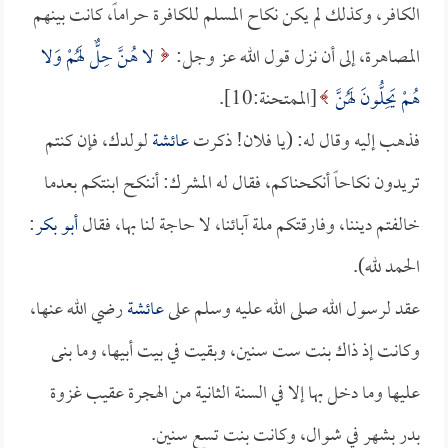
الكافر، وكذلك لم يكن نكاح المسلم للكافرة حراماً، كانت بينهم
المصاهرة، إلى أن نزل قول الله عز وجل:
لا هُنَّ حِلٌّ لَهُمْ وَلا
هُمْ يَحِلُّونَ لَهُنَّ
[الممتحنة:10].
فذهب إليه وقال له: (يا فلان! ذكرت
عائشة
لولدك، فإن كنتم
تريدون نكاحاً أنكحناكم، فقال له المشرك: أننكح ابنتكم بعدما
خالفتم ديننا، وفارقتكم ملة آبائنا، لا حاجة لنا بها، فقال
أبو بكر
:
الحمد لله).
عقد لرسول الله صلى الله عليه وسلم على
عائشة
رضي الله عنها،
وكانت إذ ذاك بنت ست سنين، وبقيت في بيت أبيها، وما بنى
عليها وما دخل بها إلا في السنة الثانية من الهجرة عقيب غزوة
بدر بشهر في شوال، وكانت بنت تسع سنين.