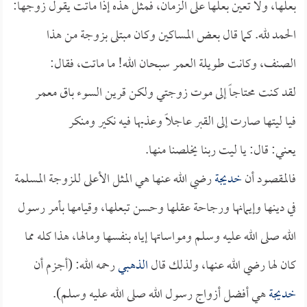
بعلها، ولا تعين بعلها على الزمان، فمثل هذه إذا ماتت يقول زوجها:
الحمد لله. كما قال بعض المساكين وكان مبتلى بزوجة من هذا
الصنف، وكانت طويلة العمر سبحان الله! ما ماتت، فقال:
لقد كنت محتاجاً إلى موت زوجتي ولكن قرين السوء باق معمر
فيا ليتها صارت إلى القبر عاجلاً وعذبها فيه نكير ومنكر
يعني: قال: يا ليت ربنا يخلصنا منها.
فالمقصود أن
خديجة
رضي الله عنها هي المثل الأعلى للزوجة المسلمة
في دينها وإيمانها ورجاحة عقلها وحسن تبعلها، وقيامها بأمر رسول
الله صلى الله عليه وسلم ومواساتها إياه بنفسها ومالها، هذا كله مما
كان لها رضي الله عنها، ولذلك قال
الذهبي
رحمه الله: (أجزم أن
خديجة
هي أفضل أزواج رسول الله صلى الله عليه وسلم).