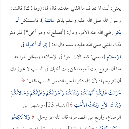
يعني: أنت لا تعرف ما الذي حدث، قال لها: (وما ذاك؟ قالت:
رسول الله صلى الله عليه وسلم يذكر
عائشة
). فاستشكل
أبو
بكر
رضي الله عنه الأمر، وقال: (أتصلح له وهو أخي؟) فلما ذكر
ذلك للنبي صلى الله عليه وسلم قال له: (
إنما أنا أخوك في
الإسلام
)، يعني: كلنا الآن إخوة في الإسلام، ويمكن للواحد
منا أن يتزوج بنت أخيه، لكن بنت أخيك في النسب لا يجوز لك
أن تتزوجها؛ لأن الله ذكر المحرمات من النسب فقال:
حُرِّمَتْ عَلَيْكُمْ أُمَّهَاتُكُمْ وَبَنَاتُكُمْ وَأَخَوَاتُكُمْ وَعَمَّاتُكُمْ وَخَالاتُكُمْ
وَبَنَاتُ الأَخِ وَبَنَاتُ الأُخْتِ
[النساء:23]، ومثلهن من
الرضاع، وأربع من المصاهرة، قال الله عز وجل:
وَلا تَنكِحُوا