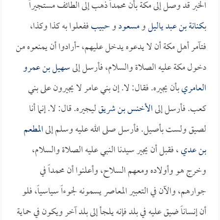
الخبر قد وصل إلى مكة بأن محمداً ذهب إلى الطائف مستجيراً
بـ
كنانة بن عبد ياليل
و
مسعود
و
حبيب
ففعلوا به كذا وكذا،
فتآمر أهل مكة أن لا يدعوه يدخل عليهم، -أرادوا أن يمنعوه من
دخول مكة عليه الصلاة والسلام، فأرسل إلى
سهيل بن عمرو
العامري
بأن يجيره. فقال: لا. إن بني عامر لا يجيرون على بني
كعب. فأرسل إلى
الأخنس بن شريق
ليجيره. قال: لا. إنما أنا
لصيق ولست بأصيل. فأرسل صلى الله عليه وسلم إلى
المطعم
بن عدي
، فقبل أن يجير سيدنا النبي عليه الصلاة والسلام،
وخرج هو وأولاده ومعهم السلاح، وأعلنوا أن محمداً في
جوارهم، والآن في التعبير المعاصر يسمونه لجوءاً سياسياً، فلو
أن إنساناً ضيق عليه في بلد فإنه يلجأ إلى بلد آخر ويكون في حماية