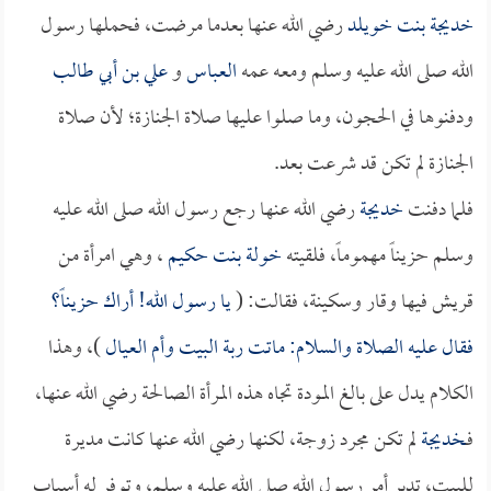
خديجة بنت خويلد
رضي الله عنها بعدما مرضت، فحملها رسول
الله صلى الله عليه وسلم ومعه عمه
العباس
و
علي بن أبي طالب
ودفنوها في الحجون، وما صلوا عليها صلاة الجنازة؛ لأن صلاة
الجنازة لم تكن قد شرعت بعد.
فلما دفنت
خديجة
رضي الله عنها رجع رسول الله صلى الله عليه
وسلم حزيناً مهموماً، فلقيته
خولة بنت حكيم
، وهي امرأة من
قريش فيها وقار وسكينة، فقالت: (
يا رسول الله! أراك حزيناً؟
فقال عليه الصلاة والسلام: ماتت ربة البيت وأم العيال
)، وهذا
الكلام يدل على بالغ المودة تجاه هذه المرأة الصالحة رضي الله عنها،
فـ
خديجة
لم تكن مجرد زوجة، لكنها رضي الله عنها كانت مديرة
للبيت، تدبر أمر رسول الله صلى الله عليه وسلم، وتوفر له أسباب