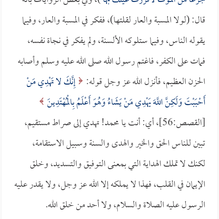
جزعاً من الموت لأقررت عينك بها
)، وفي بعض الروايات بأنه
قال: (لولا المسبة والعار لقلتها)، ففكر في المسبة والعار، وفيما
يقوله الناس، وفيما ستلوكه الألسنة، ولم يفكر في نجاة نفسه،
فمات على الكفر، فاغتم رسول الله صلى الله عليه وسلم وأصابه
الحزن العظيم، فأنزل الله عز وجل قوله:
إِنَّكَ لا تَهْدِي مَنْ
أَحْبَبْتَ وَلَكِنَّ اللَّهَ يَهْدِي مَنْ يَشَاءُ وَهُوَ أَعْلَمُ بِالْمُهْتَدِينَ
[القصص:56]، أي: أنت يا محمد! تهدي إلى صراط مستقيم،
تبين للناس الحق والخير والهدى والسنة وسبيل الاستقامة،
لكنك لا تملك الهداية التي بمعنى التوفيق والتسديد، وخلق
الإيمان في القلب، فهذا لا يملكه إلا الله عز وجل، ولا يقدر عليه
الرسول عليه الصلاة والسلام، ولا أحد من خلق الله.