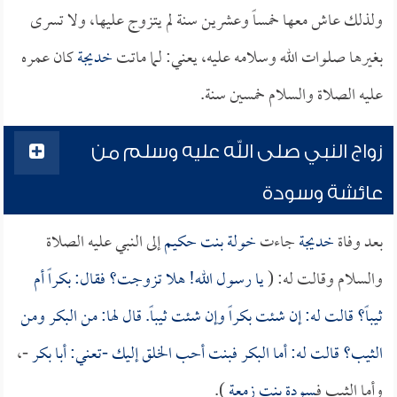
ولذلك عاش معها خمساً وعشرين سنة لم يتزوج عليها، ولا تسرى
بغيرها صلوات الله وسلامه عليه، يعني: لما ماتت
خديجة
كان عمره
عليه الصلاة والسلام خمسين سنة.
زواج النبي صلى الله عليه وسلم من
عائشة وسودة
بعد وفاة
خديجة
جاءت
خولة بنت حكيم
إلى النبي عليه الصلاة
والسلام وقالت له: (
يا رسول الله! هلا تزوجت؟ فقال: بكراً أم
ثيباً؟ قالت له: إن شئت بكراً وإن شئت ثيباً. قال لها: من البكر ومن
الثيب؟ قالت له: أما البكر فبنت أحب الخلق إليك -تعني:
أبا بكر
-،
وأما الثيب فـ
سودة بنت زمعة
).