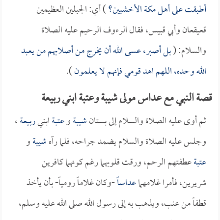
أطبقت على أهل مكة الأخشبين؟
) أي: الجبلين العظيمين
قعيقعان وأبي قبيس، فقال الرءوف الرحيم عليه الصلاة
والسلام: (
بل أصبر، عسى الله أن يخرج من أصلابهم من يعبد
الله وحده، اللهم اهد قومي فإنهم لا يعلمون
).
قصة النبي مع عداس مولى شيبة وعتبة ابني ربيعة
ثم أوى عليه الصلاة والسلام إلى بستان
شيبة
و
عتبة
ابني
ربيعة
،
وجلس عليه الصلاة والسلام يضمد جراحه، فلما رآه
شيبة
و
عتبة
عطفتهم الرحم، ورقت قلوبهما رغم كونهما كافرين
شريرين، فأمرا غلامهما
عداساً
-وكان غلاماً رومياً- بأن يأخذ
قطفاً من عنب، ويذهب به إلى رسول الله صلى الله عليه وسلم،