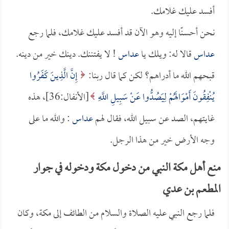
أفسد عليك غلامك.
نحن أحسنّا إليه وهو الآن قد أفسد عليك غلامك، فلما رجع
عداس
قالا له: ويلك يا
عداس
! لا يفتننك. دينك خير من دينه.
قبحهم الله ما أدراهم؟ لكن كما قال ربنا:
إِنَّ الَّذِينَ كَفَرُوا
يُنْفِقُونَ أَمْوَالَهُمْ لِيَصُدُّوا عَنْ سَبِيلِ اللَّهِ
[الأنفال:36]، هذه
غايتهم، الصد عن سبيل الله، فقال لهم
عداس
: والله ما على
وجه الأرض خير من هذا الرجل.
منع أهل مكة النبي من دخول مكة ودخوله في جوار
المطعم بن عدي
فلما رجع النبي عليه الصلاة والسلام من الطائف إلى مكة، وكان