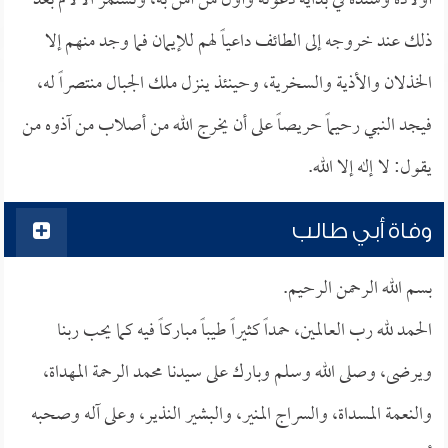
أولاده وسنده في بداية دعوته وأول من آمن به، وتستمر الآلام بعد
ذلك عند خروجه إلى الطائف داعياً لهم للإيمان فما وجد منهم إلا
الخذلان والأذية والسخرية، وحينئذ ينزل ملك الجبال منتصراً له،
فيجد النبي رحيماً حريصاً على أن يخرج الله من أصلاب من آذوه من
يقول: لا إله إلا الله.
وفاة أبي طالب
بسم الله الرحمن الرحيم.
الحمد لله رب العالمين، حمداً كثيراً طيباً مباركاً فيه كما يحب ربنا
ويرضى، وصلى الله وسلم وبارك على سيدنا محمد الرحمة المهداة،
والنعمة المسداة، والسراج المنير، والبشير النذير، وعلى آله وصحبه