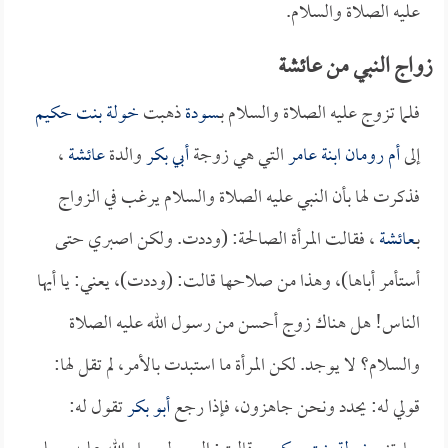
عليه الصلاة والسلام.
زواج النبي من عائشة
فلما تزوج عليه الصلاة والسلام بـ
سودة
ذهبت
خولة بنت حكيم
إلى
أم رومان ابنة عامر
التي هي زوجة
أبي بكر
والدة
عائشة
،
فذكرت لها بأن النبي عليه الصلاة والسلام يرغب في الزواج
بـ
عائشة
، فقالت المرأة الصالحة: (وددت. ولكن اصبري حتى
أستأمر أباها)، وهذا من صلاحها قالت: (وددت)، يعني: يا أيها
الناس! هل هناك زوج أحسن من رسول الله عليه الصلاة
والسلام؟ لا يوجد. لكن المرأة ما استبدت بالأمر، لم تقل لها:
قولي له: يحدد ونحن جاهزون، فإذا رجع
أبو بكر
تقول له: