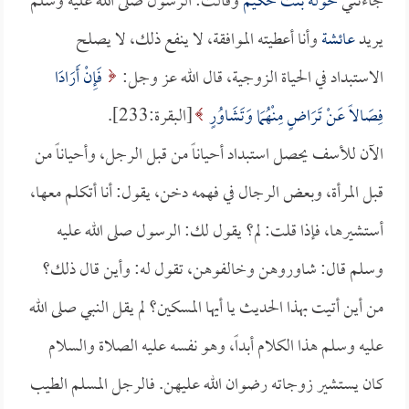
جاءتني
خولة بنت حكيم
وقالت: الرسول صلى الله عليه وسلم
يريد
عائشة
وأنا أعطيته الموافقة، لا ينفع ذلك، لا يصلح
الاستبداد في الحياة الزوجية، قال الله عز وجل:
فَإِنْ أَرَادَا
فِصَالاً عَنْ تَرَاضٍ مِنْهُمَا وَتَشَاوُرٍ
[البقرة:233].
الآن للأسف يحصل استبداد أحياناً من قبل الرجل، وأحياناً من
قبل المرأة، وبعض الرجال في فهمه دخن، يقول: أنا أتكلم معها،
أستشيرها، فإذا قلت: لم؟ يقول لك: الرسول صلى الله عليه
وسلم قال: شاوروهن وخالفوهن، تقول له: وأين قال ذلك؟
من أين أتيت بهذا الحديث يا أيها المسكين؟ لم يقل النبي صلى الله
عليه وسلم هذا الكلام أبداً، وهو نفسه عليه الصلاة والسلام
كان يستشير زوجاته رضوان الله عليهن. فالرجل المسلم الطيب