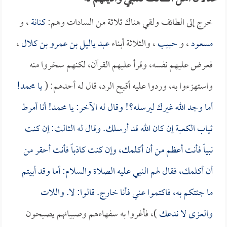
خرج إلى الطائف ولقي هناك ثلاثة من السادات وهم:
كنانة
، و
مسعود
، و
حبيب
، والثلاثة أبناء
عبد ياليل بن عمرو بن كلال
،
فعرض عليهم نفسه، وقرأ عليهم القرآن، لكنهم سخروا منه
واستهزءوا به، وردوا عليه أقبح الرد، قال له أحدهم: (
يا محمد!
أما وجد الله غيرك ليرسله؟! وقال له الآخر: يا محمد! أنا أمرط
ثياب الكعبة إن كان الله قد أرسلك. وقال له الثالث: إن كنت
نبياً فأنت أعظم من أن أكلمك، وإن كنت كاذباً فأنت أحقر من
أن أكلمك، فقال لهم النبي عليه الصلاة والسلام: أما وقد أبيتم
ما جئتكم به، فاكتموا عني فأنا خارج. قالوا: لا. واللات
والعزى لا ندعك
)، فأغروا به سفهاءهم وصبيانهم يصيحون