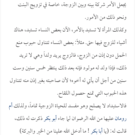
يجعل الأمر شركة بينه وبين الزوجة، خاصة في تزويج البنت
ونحو ذلك من الأمور.
وكذلك المرأة لا تستبد بالأمر، الآن بعض النساء تستبد، هناك
أشياء للزوج فيها حق. مثلاً: بعض النساء تتناول حبوب منع
الحمل دون إذن من الزوج، فالزوج يريد ولداً وهي لا تريد
ذلك، فإذا ولد له مولود فإنه بعد ذلك ينتظر خمس سنين وست
سنين من أجل أن يأتي له أخوه؛ لأن صاحبته بغير إذن منه تتناول
هذه الحبوب التي تمنع حصول اللقاح.
فالاستبداد لا يصلح وهو مفسد للحياة الزوجية تماماً، ولذلك
أم
رومان
عليها من الله الرضوان لما جاء
أبو بكر
ذكرت له ذلك،
قالت له: (يا
أبا بكر
! ما أدخل الله علينا من الخير والبركة)