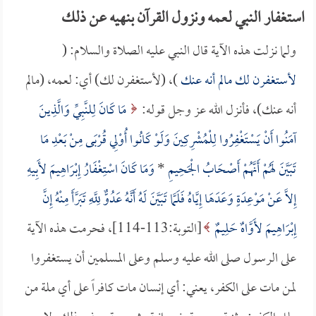
استغفار النبي لعمه ونزول القرآن بنهيه عن ذلك
ولما نزلت هذه الآية قال النبي عليه الصلاة والسلام: (
لأستغفرن لك مالم أنه عنك
)، (لأستغفرن لك) أي: لعمه، (مالم
أنه عنك)، فأنزل الله عز وجل قوله:
مَا كَانَ لِلنَّبِيِّ وَالَّذِينَ
آمَنُوا أَنْ يَسْتَغْفِرُوا لِلْمُشْرِكِينَ وَلَوْ كَانُوا أُوْلِي قُرْبَى مِنْ بَعْدِ مَا
تَبَيَّنَ لَهُمْ أَنَّهُمْ أَصْحَابُ الْجَحِيمِ
*
وَمَا كَانَ اسْتِغْفَارُ إِبْرَاهِيمَ لأَبِيهِ
إِلاَّ عَنْ مَوْعِدَةٍ وَعَدَهَا إِيَّاهُ فَلَمَّا تَبَيَّنَ لَهُ أَنَّهُ عَدُوٌّ لِلَّهِ تَبَرَّأَ مِنْهُ إِنَّ
إِبْرَاهِيمَ لأَوَّاهٌ حَلِيمٌ
[التوبة:113-114]، فحرمت هذه الآية
على الرسول صلى الله عليه وسلم وعلى المسلمين أن يستغفروا
لمن مات على الكفر، يعني: أي إنسان مات كافراً على أي ملة من