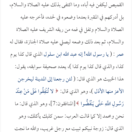
القميص ليكفن فيه أباه، وما اكتفى بذلك عليه الصلاة والسلام،
بل أدركهم في المقبرة بعدما وضعوه في لحده، فأخرجه عليه
الصلاة والسلام وتفل في فمه من ريقه الشريف عليه الصلاة
والسلام، ثم بعد ذلك وضعه ليصلي عليه صلاة الجنازة، فقال له
عمر
: (
يا رسول الله! إنه
عبد الله ابن سلول
الذي قال كذا يوم
كذا، والذي قال كذا يوم كذا )، يعدد صحيفة سوابقه، يقول:
هذا الخبيث هو الذي قال: (
لئن رجعنا إلى المدينة ليخرجن
الأعز منها الأذل
)، وهو الذي قال:
لا تُنْفِقُوا عَلَى مَنْ عِنْدَ
رَسُولِ اللَّهِ حَتَّى يَنْفَضُّوا
[المنافقون:7]، وهو الذي قال: ما
نحن ومحمد إلا كما قالت العرب: سمن كلبك يأكلك، وهو
الذي قال: زوجة نبيكم تبيت مع رجل غريب، والله ما نجت