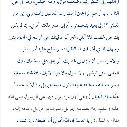
(
اللهم إني أشكو إليك ضعف قوتي، وقلة حيلتي، وهواني على
الناس، يا أرحم الراحمين! أنت رب العالمين وأنت ربي، إلى من
تكلني؟! إلى بعيد يتجهمني، أم إلى عدو ملكته أمري، إن لم يكن
بك علي غضب فلا أبالي، غير أن عافيتك هي أوسع لي، أعوذ بنور
وجهك الذي أشرقت له الظلمات، وصلح عليه أمر الدنيا
والآخرة، من أن ينزل بي غضبك، أو يحل علي سخطك، لك
العتبى حتى ترضى، ولا حول ولا قوة إلا بك، فتغشته سحابة
صلوات الله وسلامه عليه، ونزل عليه جبريل وقال: يا محمد!
هذا ملك الجبال
) وهي أول مرة ينزل فيها على الرسول صلى الله
عليه وسلم، جاء بصحبة جبريل، فعرف به جبريل وقدمه إليه،
فقال له الملك: (
يا محمد! إن الله أمرني أن أطيعك، إن شئت