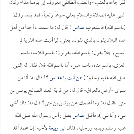
فلما جاءه بالعنب -والعنب الطائفي معروف إلى يومنا هذا- وكان
النبي عليه الصلاة والسلام يعاني جوعاً وتعباً، فمد يده، وقال:
(باسم الله) فاستغرب
عداس
! قال له: ما سمعت أحداً من أهل
هذه البلاد يقول بالذي تقول، يعني: لما أتيت هذه القرية لم
أسمع رجلاً يقول: باسم الله، يقولون: باسم اللات، باسم
العزى، باسم مناة، باسم هبل، أما باسم الله فلا، فقال له النبي
صلى الله عليه وسلم: (
ممن أنت يا
عداس
؟! قال له: أنا من
نينوى -أرض بالعراق- قال له: من قرية العبد الصالح يونس بن
متى. فقال له: وما أعلمك عن يونس بن متى؟ قال له: ذاك أخي
نبي، وأنا نبي )، فأقبل
عداس
يقبل رأس رسول الله صلى الله
عليه وسلم ويديه ورجليه، فقال
ابن ربيعة
لأخيه: إن محمداً قد