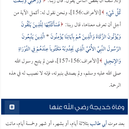
وللأسف أن بعض الناس يقول: قال ربنا:
وَرَحْمَتِي وَسِعَتْ
كُلَّ شَيْءٍ
[الأعراف:156]، ونحن نقول له: أكمل الآية من
أجل أن تعرف معناها، قال ربنا:
فَسَأَكْتُبُهَا لِلَّذِينَ يَتَّقُونَ
وَيُؤْتُونَ الزَّكَاةَ وَالَّذِينَ هُمْ بِآيَاتِنَا يُؤْمِنُونَ
*
الَّذِينَ يَتَّبِعُونَ
الرَّسُولَ النَّبِيَّ الأُمِّيَّ الَّذِي يَجِدُونَهُ مَكْتُوباً عِنْدَهُمْ فِي التَّوْرَاةِ
وَالإِنجِيلِ
[الأعراف:156-157]، فمن لم يتبع رسول الله
صلى الله عليه وسلم، ولم يصدق بنبوته، فإنه لا نصيب له في هذه
الرحمة.
وفاة خديجة رضي الله عنها
بعد موت
أبي طالب
بثلاثة أيام، أو بشهر، أو شهر وخمسة أيام، ماتت