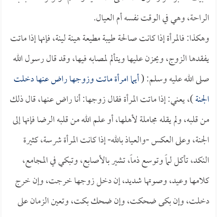
الراحة، وهي في الوقت نفسه أم العيال.
وهكذا: فالمرأة إذا كانت صالحة طيبة مطيعة هينة لينة، فإنها إذا ماتت
يفقدها الزوج، ويحزن عليها ويتألم لمصابه فيها، وقد قال رسول الله
صلى الله عليه وسلم: (
أيما امرأة ماتت وزوجها راض عنها دخلت
الجنة
)، يعني: إذا ماتت المرأة فقال زوجها: أنا راض عنها، قال ذلك
من قلبه، ولم يقله مجاملة لأهلها، أو علم الله من قلبه الرضا فإنها إلى
الجنة، وعلى العكس -والعياذ بالله- إذا كانت المرأة شرسة، كثيرة
النكد، تأكل لماً وتوسع ذماً، تشير بالأصابع، وتبكي في المجامع،
كلامها وعيد، وصوتها شديد، إن دخل زوجها خرجت، وإن خرج
دخلت، وإن بكى ضحكت، وإن ضحك بكت، وتعين الزمان على