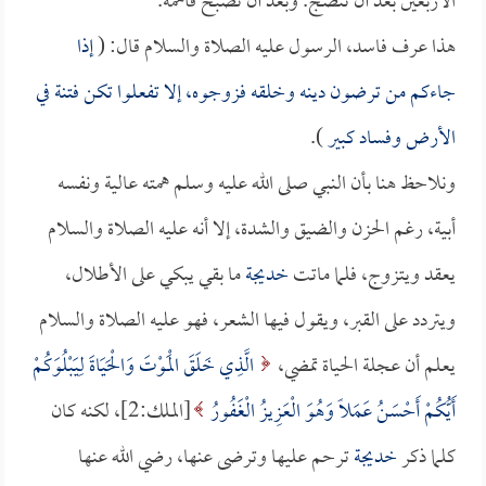
الأربعين بعد أن تنضج. وبعد أن تصبح فاهمة.
هذا عرف فاسد، الرسول عليه الصلاة والسلام قال: (
إذا
جاءكم من ترضون دينه وخلقه فزوجوه، إلا تفعلوا تكن فتنة في
الأرض وفساد كبير
).
ونلاحظ هنا بأن النبي صلى الله عليه وسلم همته عالية ونفسه
أبية، رغم الحزن والضيق والشدة، إلا أنه عليه الصلاة والسلام
يعقد ويتزوج، فلما ماتت
خديجة
ما بقي يبكي على الأطلال،
ويتردد على القبر، ويقول فيها الشعر، فهو عليه الصلاة والسلام
يعلم أن عجلة الحياة تمضي،
الَّذِي خَلَقَ الْمَوْتَ وَالْحَيَاةَ لِيَبْلُوَكُمْ
أَيُّكُمْ أَحْسَنُ عَمَلاً وَهُوَ الْعَزِيزُ الْغَفُورُ
[الملك:2]، لكنه كان
كلما ذكر
خديجة
ترحم عليها وترضى عنها، رضي الله عنها