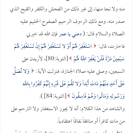
منه ولا نجا منها، إلى غير ذلك من الفحش والكفر والقبح الذي
صدر منه. ومع ذلك الرءوف الرحيم الصفوح الحليم عليه
الصلاة والسلام قال: (
دعني يا
عمر
فإن الله قد خيرني
فاخترت، قال:
اسْتَغْفِرْ لَهُمْ أَوْ لا تَسْتَغْفِرْ لَهُمْ إِنْ تَسْتَغْفِرْ لَهُمْ
سَبْعِينَ مَرَّةً فَلَنْ يَغْفِرَ اللَّهُ لَهُمْ
[التوبة:80]، لأزيدن على
السبعين، وصلى عليه صلاة الجنازة، فنزلت الآية:
وَلا تُصَلِّ
عَلَى أَحَدٍ مِنْهُمْ مَاتَ أَبَداً وَلا تَقُمْ عَلَى قَبْرِهِ إِنَّهُمْ كَفَرُوا بِاللَّهِ
وَرَسُولِهِ وَمَاتُوا وَهُمْ فَاسِقُونَ
[التوبة:84] ).
والشاهد من هذا الكلام: أنه لا يجوز الاستغفار ولا الترحم على
من مات كافراً أو منافقاً نفاقاً اعتقادياً.