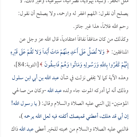
ملل الكفر: وثنية، يهودية، نصرانية، شيوعية، وغير ذلك. لا
يصلح أن نقول: اللهم اغفر له وارحمه، ولا يصلح أن نقول:
رحم الله فلاناً، هذا غير جائز.
وكذلك من كان منافقاً نفاقاً اعتقادياً، قال الله عز وجل عن
المنافقين:
وَلا تُصَلِّ عَلَى أَحَدٍ مِنْهُمْ مَاتَ أَبَداً وَلا تَقُمْ عَلَى قَبْرِهِ
إِنَّهُمْ كَفَرُوا بِاللَّهِ وَرَسُولِهِ وَمَاتُوا وَهُمْ فَاسِقُونَ
[التوبة:84]،
وهذه الآية كما لا يخفى نزلت في شأن
عبد الله بن أبي ابن سلول
وذلك أنه لما أدركه الموت جاء ولده
عبد الله
-وكان من صالحي
المؤمنين- إلى النبي عليه الصلاة والسلام وقال: (
يا رسول الله!
إن أبي قد هلك، أعطني قميصك أكفنه فيه لعل الله يرحمه
)،
فالنبي عليه الصلاة والسلام من محبته للخير أعطى
عبد الله
ذاك