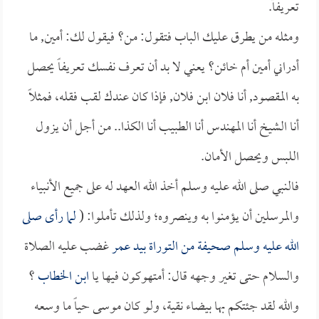
تعريفاً.
ومثله من يطرق عليك الباب فتقول: من؟ فيقول لك: أمين, ما
أدراني أمين أم خائن؟ يعني لا بد أن تعرف نفسك تعريفاً يحصل
به المقصود, أنا فلان ابن فلان, فإذا كان عندك لقب فقله، فمثلاً
أنا الشيخ أنا المهندس أنا الطبيب أنا الكذا.. من أجل أن يزول
اللبس ويحصل الأمان.
فالنبي صلى الله عليه وسلم أخذ الله العهد له على جميع الأنبياء
والمرسلين أن يؤمنوا به وينصروه؛ ولذلك تأملوا: (
لما رأى صلى
الله عليه وسلم صحيفة من التوراة بيد
عمر
غضب عليه الصلاة
والسلام حتى تغير وجهه قال: أمتهوكون فيها يا
ابن الخطاب
؟
والله لقد جئتكم بها بيضاء نقية، ولو كان موسى حياً ما وسعه