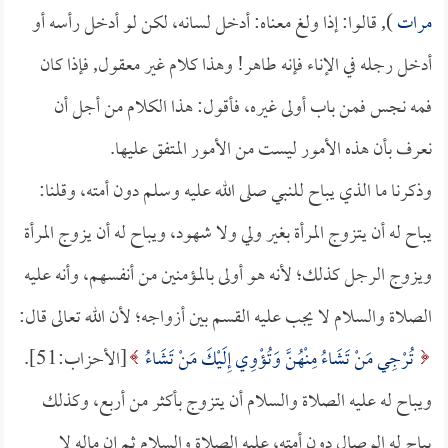
مرات
), قالوا: إذا ولغ معناه: أدخل لسانه، لكن لو أدخل رأسه أو
أدخل رجله في الإناء فإنه طاهر! وهذا كلام غير معقول, فإذا كان
فمه نجس فمن باب أولى غيره، فأقول: هذا الكلام من أجل أن
نعرف بأن هذه الأمور ليست من الأمور المتفق عليها.
وذكرنا ما الذي يباح للنبي صلى الله عليه وسلم دون أمته، وقلنا:
يباح له أن يتزوج المرأة بغير ولي ولا شهود، ويباح له أن يزوج المرأة
ويزوج الرجل كذلك؛ لأنه هو أولى بالمؤمنين من أنفسهم، وأنه عليه
الصلاة والسلام لا يجب عليه القسم بين أزواجه؛ لأن الله تعالى قال:
تُرْجِي مَنْ تَشَاءُ مِنْهُنَّ وَتُؤْوِي إِلَيْكَ مَنْ تَشَاءُ
[الأحزاب:51].
ويباح له عليه الصلاة والسلام أن يتزوج بأكثر من أربع، وكذلك
يباح له الوصال دون أمته، عليه الصلاة والسلام ثم إن ماله لا