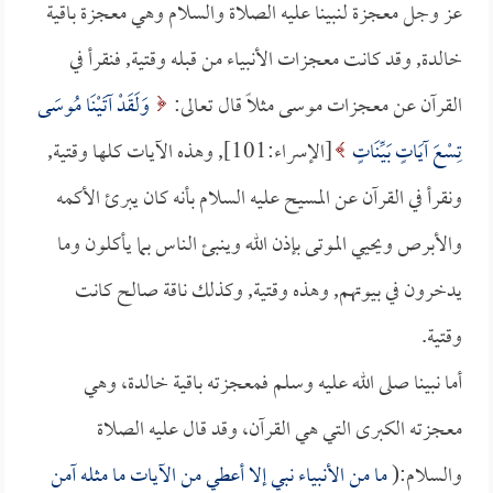
عز وجل معجزة لنبينا عليه الصلاة والسلام وهي معجزة باقية
خالدة, وقد كانت معجزات الأنبياء من قبله وقتية, فنقرأ في
القرآن عن معجزات موسى مثلاً قال تعالى:
وَلَقَدْ آتَيْنَا مُوسَى
تِسْعَ آيَاتٍ بَيِّنَاتٍ
[الإسراء:101], وهذه الآيات كلها وقتية,
ونقرأ في القرآن عن المسيح عليه السلام بأنه كان يبرئ الأكمه
والأبرص ويحيي الموتى بإذن الله وينبئ الناس بما يأكلون وما
يدخرون في بيوتهم, وهذه وقتية, وكذلك ناقة صالح كانت
وقتية.
أما نبينا صلى الله عليه وسلم فمعجزته باقية خالدة، وهي
معجزته الكبرى التي هي القرآن، وقد قال عليه الصلاة
والسلام:(
ما من الأنبياء نبي إلا أعطي من الآيات ما مثله آمن