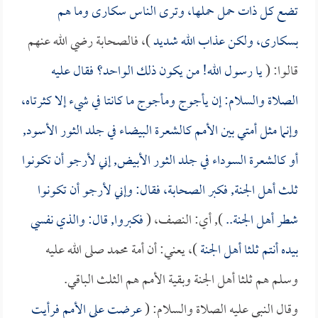
تضع كل ذات حمل حملها، وترى الناس سكارى وما هم
بسكارى، ولكن عذاب الله شديد
)، فالصحابة رضي الله عنهم
قالوا: (
يا رسول الله! من يكون ذلك الواحد؟ فقال عليه
الصلاة والسلام: إن يأجوج ومأجوج ما كانتا في شيء إلا كثرتاه،
وإنما مثل أمتي بين الأمم كالشعرة البيضاء في جلد الثور الأسود,
أو كالشعرة السوداء في جلد الثور الأبيض, إني لأرجو أن تكونوا
ثلث أهل الجنة, فكبر الصحابة، فقال: وإني لأرجو أن تكونوا
شطر أهل الجنة..
), أي: النصف، (
فكبروا, قال: والذي نفسي
بيده أنتم ثلثا أهل الجنة
)، يعني: أن أمة محمد صلى الله عليه
وسلم هم ثلثا أهل الجنة وبقية الأمم هم الثلث الباقي.
وقال النبي عليه الصلاة والسلام: (
عرضت علي الأمم فرأيت