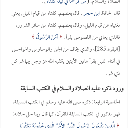
الصلاة والسلام: (
من قرأهما في ليلة كفتاه
).
قال الحافظ
ابن حجر
: قال بعضهم: كفتاه من قيام الليل, يعني
تغنياه عن قيام الليل، وقال بعضهم: كفتاه من سائر الشرور،
فالذي يعاني من اللصوص يقرأ:
آمَنَ الرَّسُولُ
[البقرة:285]، والذي يخاف من الجن والوساوس والهواجس
في أثناء الليل يقرأ هاتين الآيتين يكفيه الله عز وجل بهما شر كل
ذي شر.
ورود ذكره عليه الصلاة والسلام في الكتب السابقة
الخاصية الرابعة: ذكره صلى الله عليه وسلم في الكتب السابقة،
فهو مذكور في الكتب السابقة للقرآن، كما قال ربنا جل جلاله:
الَّذِينَ يَتَّبِعُونَ الرَّسُولَ النَّبِيَّ الأُمِّيَّ الَّذِي يَجِدُونَهُ مَكْتُوبًا