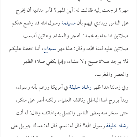
مهر؟ فرجعت إليه فقالت له: أين المهر؟ فأمر مناديه أن يخرج
على الناس وينادي فيهم بأن
مسيلمة
رسول الله قد وضع عنكم
صلاتين مما جاء به محمد: الفجر والعشاء, وهاتين أصعب
صلاتين عليه لعنة الله، وقال: هذا مهر
سجاح
، أننا خففنا عليكم
فلا يوجد صلاة صبح ولا عشاء، وإنما يكفي صلاة الظهر
والعصر والمغرب.
وفي زماننا هذا ظهر
رشاد خليفة
في أمريكا وزعم بأنه رسول،
وبدأ يروج لهذا الباطل وناقشه العلماء، ولكنه أصر على منكره
حتى سخر منه بعض الناس واتصل به بالهاتف وقال: له أنت
رشاد خليفة
رسول الله؟ قال له: نعم, قال له: معاك جبريل على