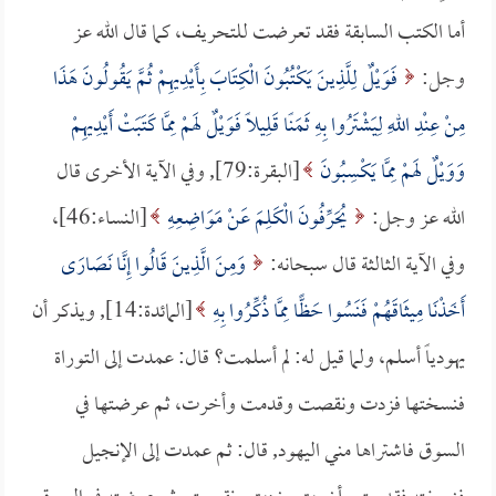
أما الكتب السابقة فقد تعرضت للتحريف، كما قال الله عز
وجل:
فَوَيْلٌ لِلَّذِينَ يَكْتُبُونَ الْكِتَابَ بِأَيْدِيهِمْ ثُمَّ يَقُولُونَ هَذَا
مِنْ عِنْدِ اللهِ لِيَشْتَرُوا بِهِ ثَمَنًا قَلِيلًا فَوَيْلٌ لَهمْ مِمَّا كَتَبَتْ أَيْدِيهِمْ
وَوَيْلٌ لَهمْ مِمَّا يَكْسِبُونَ
[البقرة:79], وفي الآية الأخرى قال
الله عز وجل:
يُحَرِّفُونَ الْكَلِمَ عَنْ مَوَاضِعِهِ
[النساء:46]،
وفي الآية الثالثة قال سبحانه:
وَمِنَ الَّذِينَ قَالُوا إِنَّا نَصَارَى
أَخَذْنَا مِيثَاقَهُمْ فَنَسُوا حَظًّا مِمَّا ذُكِّرُوا بِهِ
[المائدة:14], ويذكر أن
يهودياً أسلم، ولما قيل له: لم أسلمت؟ قال: عمدت إلى التوراة
فنسختها فزدت ونقصت وقدمت وأخرت، ثم عرضتها في
السوق فاشتراها مني اليهود, قال: ثم عمدت إلى الإنجيل