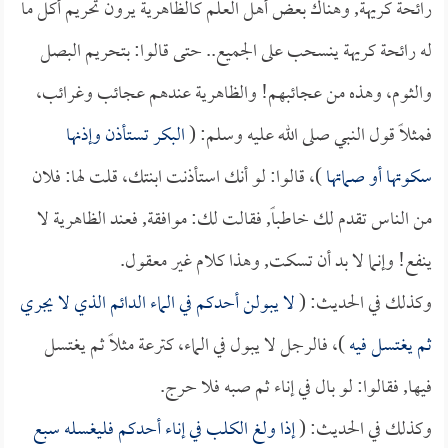
رائحة كريهة, وهناك بعض أهل العلم كالظاهرية يرون تحريم أكل ما
له رائحة كريهة ينسحب على الجميع.. حتى قالوا: بتحريم البصل
والثوم، وهذه من عجائبهم! والظاهرية عندهم عجائب وغرائب،
فمثلاً قول النبي صلى الله عليه وسلم: (
البكر تستأذن وإذنها
سكوتها أو صماتها
)، قالوا: لو أنك استأذنت ابنتك، قلت لها: فلان
من الناس تقدم لك خاطباً, فقالت لك: موافقة, فعند الظاهرية لا
ينفع! وإنما لا بد أن تسكت, وهذا كلام غير معقول.
وكذلك في الحديث: (
لا يبولن أحدكم في الماء الدائم الذي لا يجري
ثم يغتسل فيه
)، فالرجل لا يبول في الماء، كترعة مثلاً ثم يغتسل
فيها, فقالوا: لو بال في إناء ثم صبه فلا حرج.
وكذلك في الحديث: (
إذا ولغ الكلب في إناء أحدكم فليغسله سبع