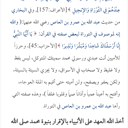
عِنْدَهُمْ فِي التَّوْرَاةِ وَالإِنجِيلِ
[الأعراف:157], وفي
البخاري
من حديث
عبد الله بن عمرو بن العاص
رضي الله عنهما:(
والله
إنه لموصوف في التوراة لبعض صفته في القرآن:
يَا أَيُّهَا النَّبِيُّ
إِنَّا أَرْسَلْنَاكَ شَاهِدًا وَمُبَشِّرًا وَنَذِيرًا
[الأحزاب:45]، وحرزاً
للأميين أنت عبدي ورسولي محمد سميتك المتوكل، ليس بفظ
ولا غليظ ولا صخاب في الأسواق، ولا يجزي السيئة بالسيئة،
ولكن يعفو ويصفح، ولن أميته حتى أقيم به الملة العوجاء،
وأفتح به أعيناً عمياً وأذاناً صماً وقلوبا غلفاً )، وهذه صفته التي
رآها
عبد الله بن عمرو بن العاص
في التوراة.
أخذ الله العهد على الأنبياء بالإقرار بنبوة محمد صلى الله