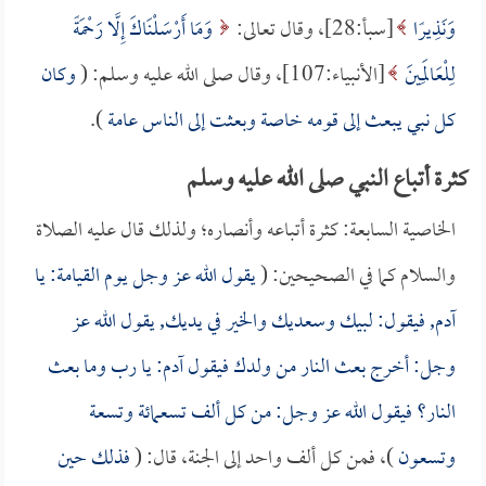
وَنَذِيرًا
[سبأ:28]، وقال تعالى:
وَمَا أَرْسَلْنَاكَ إِلَّا رَحْمَةً
لِلْعَالَمِينَ
[الأنبياء:107]، وقال صلى الله عليه وسلم: (
وكان
كل نبي يبعث إلى قومه خاصة وبعثت إلى الناس عامة
).
كثرة أتباع النبي صلى الله عليه وسلم
الخاصية السابعة: كثرة أتباعه وأنصاره؛ ولذلك قال عليه الصلاة
والسلام كما في الصحيحين: (
يقول الله عز وجل يوم القيامة: يا
آدم, فيقول: لبيك وسعديك والخير في يديك, يقول الله عز
وجل: أخرج بعث النار من ولدك فيقول آدم: يا رب وما بعث
النار؟ فيقول الله عز وجل: من كل ألف تسعمائة وتسعة
وتسعون
)، فمن كل ألف واحد إلى الجنة، قال: (
فذلك حين