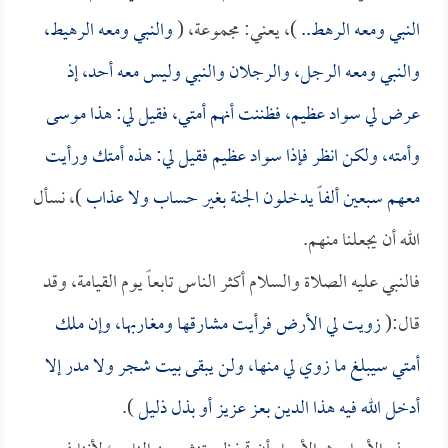
النبي ومعه الرهط..
)، يعني: مجموعة، (
والنبي ومعه الرهيط،
والنبي ومعه الرجل، والرجلان والنبي وليس معه أحد، إذ
عرض لي سواد عظيم، فظننت أنهم أمتي، فقيل لي: هذا موسى
وأمته، ولكن انظر فإذا سواد عظيم فقيل لي: هذه أمتك ورأيت
معهم سبعين ألفاً يدخلون الجنة بغير حساب ولا عذاب
)، نسأل
الله أن يجعلنا منهم.
فالنبي عليه الصلاة والسلام أكثر الناس تابعاً يوم القيامة، وقد
قال:(
زويت لي الأرض فرأيت مشارقها ومغاربها، وإن ملك
أمتي سيبلغ ما زوي لي منها، ولن يبقى بيت شجر ولا مدر إلا
أدخل الله فيه هذا الدين بعز عزيز أو بذل ذليل
).