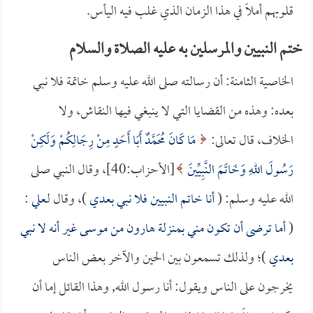
قلوبهم أملاً في هذا الزمان الذي غلب فيه اليأس.
ختم النبيين والمرسلين به عليه الصلاة والسلام
الخاصية الثامنة: أن رسالته صلى الله عليه وسلم خاتمة فلا نبي
بعده: وهذه من القضايا التي لا ينبغي فيها النقاش، ولا
الخلاف، قال تعالى:
مَا كَانَ مُحَمَّدٌ أَبَا أَحَدٍ مِنْ رِجَالِكُمْ وَلَكِنْ
رَسُولَ اللهِ وَخَاتَمَ النَّبِيِّينَ
[الأحزاب:40]، وقال النبي صلى
الله عليه وسلم: (
أنا خاتم النبيين فلا نبي بعدي
)، وقال لـ
علي
:
(
أما ترضى أن تكون مني بمنزلة هارون من موسى غير أنه لا نبي
بعدي
)؛ ولذلك تسمعون بين الحين والآخر بعض الناس
يخرجون على الناس ويقول: أنا رسول الله, وهذا القائل إما أن