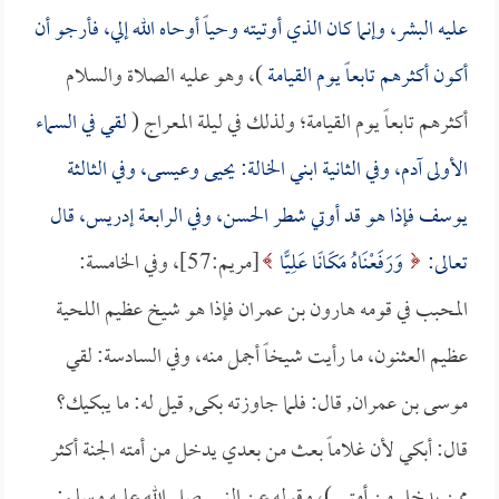
عليه البشر، وإنما كان الذي أوتيته وحياً أوحاه الله إلي، فأرجو أن
أكون أكثرهم تابعاً يوم القيامة
)، وهو عليه الصلاة والسلام
أكثرهم تابعاً يوم القيامة؛ ولذلك في ليلة المعراج (
لقي في السماء
الأولى آدم، وفي الثانية ابني الخالة: يحيى وعيسى، وفي الثالثة
يوسف فإذا هو قد أوتي شطر الحسن، وفي الرابعة إدريس، قال
تعالى:
وَرَفَعْنَاهُ مَكَانًا عَلِيًّا
[مريم:57]، وفي الخامسة:
المحبب في قومه هارون بن عمران فإذا هو شيخ عظيم اللحية
عظيم العثنون، ما رأيت شيخاً أجمل منه، وفي السادسة: لقي
موسى بن عمران, قال: فلما جاوزته بكى, قيل له: ما يبكيك؟
قال: أبكي لأن غلاماً بعث من بعدي يدخل من أمته الجنة أكثر
ممن يدخل من أمتي )، وقوله عن النبي صلى الله عليه وسلم: