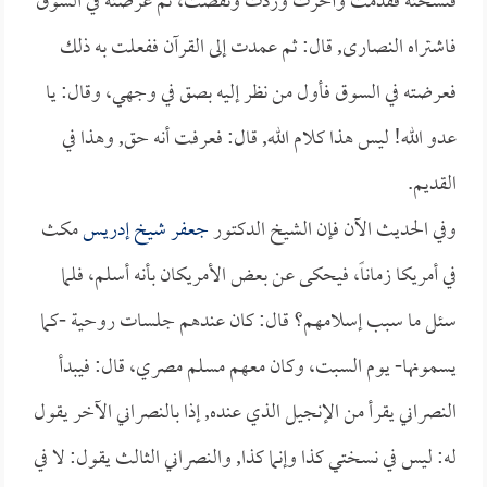
فنسخته فقدمت وأخرت وزدت ونقصت، ثم عرضته في السوق
فاشتراه النصارى, قال: ثم عمدت إلى القرآن ففعلت به ذلك
فعرضته في السوق فأول من نظر إليه بصق في وجهي، وقال: يا
عدو الله! ليس هذا كلام الله, قال: فعرفت أنه حق, وهذا في
القديم.
وفي الحديث الآن فإن الشيخ الدكتور
جعفر شيخ إدريس
مكث
في أمريكا زماناً، فيحكى عن بعض الأمريكان بأنه أسلم، فلما
سئل ما سبب إسلامهم؟ قال: كان عندهم جلسات روحية -كما
يسمونها- يوم السبت، وكان معهم مسلم مصري، قال: فيبدأ
النصراني يقرأ من الإنجيل الذي عنده, إذا بالنصراني الآخر يقول
له: ليس في نسختي كذا وإنما كذا, والنصراني الثالث يقول: لا في