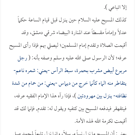
إلا اتباعي ).
كذلك المسيح عليه السلام حين ينزل قبل قيام الساعة حكماً
عدلاً وإماماً مقسطاً عند المنارة البيضاء شرقي دمشق، وقد
أقيمت الصلاة وتقدم إمام المسلمين؛ ليصلي بهم فإذا رأى المسيح
عرفه؛ لأن الرسول صلى الله عليه وسلم وصفه بأنه: (
رجل
مربوع أبيض مشرب بحمرة، سبط الرأس -يعني: شعره ناعم-
يتقاطر منه الماء كأنما خرج من ديماس -يعني: من حمام من شدة
نظافته- ينزل بين مهرودتين
)، فإذا رآه هذا الإمام الفقيه عرفه،
فيتقهقر فيدفعه المسيح بين كتفيه ويقول له: تقدم, فإنما لك قد
أقيمت تكرمة الله لهذه الأمة.
يعني: أن المسيح ما نزل نبياً مرسلاً، وإنما نزل تابعاً لمحمد صلى