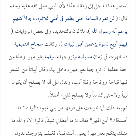
استمر هذا الدجل إلى زماننا هذا؛ لأن النبي صلى الله عليه وسلم
قال: (
لن تقوم الساعة حتى يظهر في أمتي ثلاثون دجالاً كلهم
يزعم أنه رسول الله
)، ثلاثون بالتحديد، وفي بعض الروايات:(
فيهم أربع نسوة يزعمن أنهن نبيات
)، وكانت
سجاح التميمية
قد ظهرت في زمان
مسيلمة
وتزوجها
مسيلمة
بغير مهر. وهذا من
خفة عقلها أن تزوجها بغير مهر ودخل بها، وقال أبياتاً من الشعر
فيها قباحة ووقاحة وقلة أدب، وتدل على أنه لا يصلح أن يكون
نبياً ولا حتى كناساً ولا يصلح لشيء أصلاً.
ثم بعد ذلك لما خرجت على قومها من بني تميم، قالوا لها: ما
أصدقك؟ أين المهر؟ فقالت: ما أعطاني شيئاً, قالوا: لا، والله ما
مثلك ينكح بغير مهر! يعني: أنت نبية، فكيف يتزوجك بدون