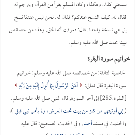
نسختي كذا.. وهكذا، وكان المسلم يقرأ من القرآن ويترجم له
فقال له: كيف النسخ عندكم؟ فقال له: نحن ليس عندنا نسخ
إنما هي نسخة واحدة, قال: فعرفت أنه الحق, وهذه من خصائص
نبينا محمد صلى الله عليه وسلم.
خواتيم سورة البقرة
الخاصية الثالثة: من خصائصه صلى الله عليه وسلم: خواتيم
سورة البقرة قال تعالى:
آمَنَ الرَّسُولُ بِمَا أُنزِلَ إِلَيْهِ مِنْ رَبِّهِ
[البقرة:285] إلى آخر السورة, قال النبي صلى الله عليه وسلم:
(
إني أوتيتهما من كنز من بيت تحت العرش، ولم يأتهما نبي قبلي
)،
والحديث في مسند
أحمد
, وفي الحديث الصحيح: قال عليه