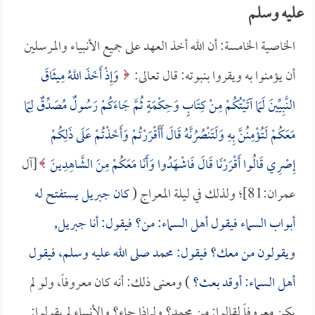
عليه وسلم
الخاصية الخامسة: أن الله أخذ العهد على جميع الأنبياء والمرسلين
أن يؤمنوا به ويقروا بنبوته: قال تعالى:
وَإِذْ أَخَذَ اللهُ مِيثَاقَ
النَّبِيِّينَ لَمَا آتَيْتُكُمْ مِنْ كِتَابٍ وَحِكْمَةٍ ثُمَّ جَاءَكُمْ رَسُولٌ مُصَدِّقٌ لِمَا
مَعَكُمْ لَتُؤْمِنُنَّ بِهِ وَلَتَنْصُرُنَّهُ قَالَ أَأَقْرَرْتُمْ وَأَخَذْتُمْ عَلَى ذَلِكُمْ
إِصْرِي قَالُوا أَقْرَرْنَا قَالَ فَاشْهَدُوا وَأَنَا مَعَكُمْ مِنَ الشَّاهِدِينَ
[آل
عمران:81]؛ ولذلك في ليلة المعراج (
كان جبريل يستفتح له
أبواب السماء فيقول أهل السماء: من؟ فيقول: أنا جبريل,
ويقولون من معك؟ فيقول: محمد صلى الله عليه وسلم، فيقول
أهل السماء: أوقد بعث؟
) ومعنى ذلك: أنه كان معروفاً، ولو لم
يكن معروفاً لقالوا: من محمد؟ ولماذا جاء؟ والأنبياء لم يقولوا: