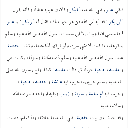
فلقي
عمر
رضي الله عنه
أبا بكر
وكأن في عينيه عتاباً، وكأنه يقول
لــ
أبي بكر
: قد أبدلني الله من هو خير منك، فقال له
أبو بكر
: يا
عمر
! ما منعني أن أجيبك إلا أني سمعت رسول الله صلى الله عليه وسلم
يذكرها، وما كنت لأفشي سره، ولو تركها لنكحتها، وكانت
حفصة
عند رسول الله صلى الله عليه وسلم ذات مكانة ومنزلة، وكانت هي
و
عائشة
و
صفية
حزباً، كما قالت
عائشة
: كنا أزواج رسول الله صلى
الله عليه وسلم حزبين، فحزب فيه
عائشة
و
حفصة
و
صفية
،
وحزب فيه
أم سلمة
و
سودة
و
زينب
وبقية أزواجه صلوات الله
وسلامه عليه.
وقد حدثت في بيت
حفصة
رضي الله عنها حادثة، وذلك أنها ذهبت