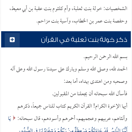
الشخصيات: خولة بنت ثعلبة، وأم كلثوم بنت عقبة بن أبي معيط،
وحفصة بنت عمر بن الخطاب، وآسية بنت مزاحم.
ذكر خولة بنت ثعلبة في القرآن
بسم الله الرحمن الرحيم.
الحمد لله، وصلى الله وسلم وبارك على سيدنا رسول الله وعلى آله
وصحبه ومن اهتدى بهداه، أما بعد:
فأسأل الله سبحانه أن يجعلنا من المقبولين.
أيها الإخوة الكرام! القرآن الكريم كتاب للناس جميعاً، ذكرهم
وأنثاهم، عربيهم وعجميهم، أحمرهم وأسودهم، قال سبحانه:
يَا
أَيُّهَا النَّاسُ قَدْ جَاءَتْكُمْ مَوْعِظَةٌ مِنْ رَبِّكُمْ وَشِفَاءٌ لِمَا فِي الصُّدُورِ