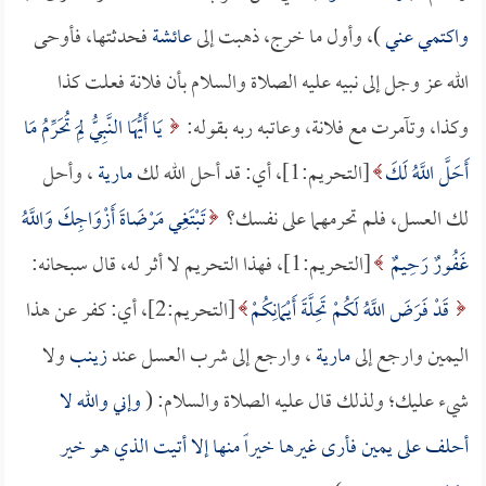
واكتمي عني
)، وأول ما خرج، ذهبت إلى
عائشة
فحدثتها، فأوحى
الله عز وجل إلى نبيه عليه الصلاة والسلام بأن فلانة فعلت كذا
وكذا، وتآمرت مع فلانة، وعاتبه ربه بقوله:
يَا أَيُّهَا النَّبِيُّ لِمَ تُحَرِّمُ مَا
أَحَلَّ اللَّهُ لَكَ
[التحريم:1]، أي: قد أحل الله لك
مارية
، وأحل
لك العسل، فلم تحرمهما على نفسك؟
تَبْتَغِي مَرْضَاةَ أَزْوَاجِكَ وَاللَّهُ
غَفُورٌ رَحِيمٌ
[التحريم:1]، فهذا التحريم لا أثر له، قال سبحانه:
قَدْ فَرَضَ اللَّهُ لَكُمْ تَحِلَّةَ أَيْمَانِكُمْ
[التحريم:2]، أي: كفر عن هذا
اليمين وارجع إلى
مارية
، وارجع إلى شرب العسل عند
زينب
ولا
شيء عليك؛ ولذلك قال عليه الصلاة والسلام: (
وإني والله لا
أحلف على يمين فأرى غيرها خيراً منها إلا أتيت الذي هو خير