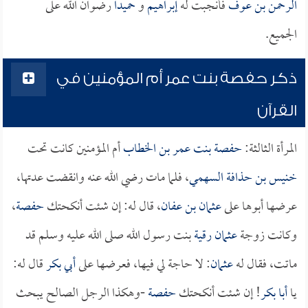
الرحمن بن عوف
فأنجبت له
إبراهيم
و
حميداً
رضوان الله على
الجميع.
ذكر حفصة بنت عمر أم المؤمنين في
القرآن
المرأة الثالثة:
حفصة بنت عمر بن الخطاب
أم المؤمنين كانت تحت
خنيس بن حذافة السهمي
، فلما مات رضي الله عنه وانقضت عدتها،
عرضها أبوها على
عثمان بن عفان
، قال له: إن شئت أنكحتك
حفصة
،
وكانت زوجة
عثمان
رقية
بنت رسول الله صلى الله عليه وسلم قد
ماتت، فقال له
عثمان
: لا حاجة لي فيها، فعرضها على
أبي بكر
قال له:
يا
أبا بكر
! إن شئت أنكحتك
حفصة
-وهكذا الرجل الصالح يبحث