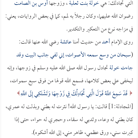
التي تجادلك: هي
خولة بنت ثعلبة
، وزوجها
أوس بن الصامت
رضوان الله عليهما، وكان رجلاً به لمم، كما في بعض الروايات، يعني:
في مزاجه نوع من التعكير والتكدير.
روى الإمام
أحمد
من حديث أمنا
عائشة
رضي الله عنها قالت:
(
سبحان من وسع سمعه الأصوات، إني لفي جانب البيت وقد
جاءت
خولة
تجادل رسول الله صلى الله عليه وسلم في زوجها، وإنه
ليخفى علي بعض كلامها، فسمع الله قولها من فوق سبع سموات،
قَدْ سَمِعَ اللَّهُ قَوْلَ الَّتِي تُجَادِلُكَ فِي زَوْجِهَا وَتَشْتَكِي إِلَى اللَّهِ
[المجادلة:1] قالت: يا رسول الله! نثرت له بطني وبذلت له عمري،
كان بطني له وعاء، وثديي له سقاء، وحجري له حواء، حتى إذا
كبرت سني، ورق عظمي، ظاهر مني، إلى الله أشكوه).