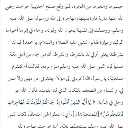
حبسوها ومنعوها من الهجرة، فلما وقع صلح الحديبية خرجت رضي
الله عنها هاربة فارة بدينها، مهاجرة إلى الله ورسوله صلى الله عليه
وسلم، ووصلت إلى المدينة بحول الله وقوته، وجاء في إثرها أخواها
الوليد
و
عمارة
فقالوا للنبي عليه الصلاة والسلام: يا محمد! فِ لنا
بشرطنا، يعني أوفي لنا بالشرط، والشرط: أن من جاء من أهل مكة
مسلماً فإن النبي صلى الله عليه وسلم ملزم برده، فقالت
أم كلثوم
مستغيثة: يا رسول الله! تردني إلى هؤلاء يفتنوني عن ديني ولا صبر
لي، والنساء من الضعف بالمكان الذي قد علمت، فأنزل الله عز
وجل في شأنها:
يَا أَيُّهَا الَّذِينَ آمَنُوا إِذَا جَاءَكُمْ الْمُؤْمِنَاتُ مُهَاجِرَاتٍ
فَامْتَحِنُوهُنَّ
[الممتحنة:10]، أي: اعملوا لهن امتحاناً، فكان النبي
صلى الله عليه وسلم يستحلفها بالله، أنها خرجت مهاجرة لله