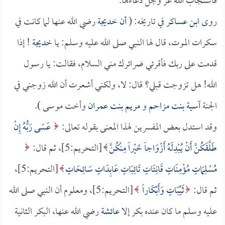
فاستجاب الله عز وجل دعاءها.
روى
ابن عساكر
في تاريخه: (
أن
خديجة
رضي الله عنها لما كانت في
سكرات الموت، قال لها النبي صلى الله عليه وسلم: يا
خديجة
! إذا
قدمت على ربك فأقرئي ضرائرك مني السلام، فقالت: يا رسول
الله! هل تزوجت قبلي؟ قال: لا، ولكني أشعرت أن الله زوجني في
الجنة
آسية بنت مزاحم
و
مريم بنت عمران
وأخت موسى ).
وقد استدل بعض المفسرين لهذا المعنى بقوله تعالى:
عَسَى رَبُّهُ إِنْ
طَلَّقَكُنَّ أَنْ يُبْدِلَهُ أَزْوَاجاً خَيْراً مِنْكُنَّ
[التحريم:5]، ثم قال:
مُسْلِمَاتٍ مُؤْمِنَاتٍ قَانِتَاتٍ تَائِبَاتٍ عَابِدَاتٍ سَائِحَاتٍ
[التحريم:5]،
ثم قال:
ثَيِّبَاتٍ وَأَبْكَاراً
[التحريم:5]، ومعلوم أن النبي صلى الله
عليه وسلم ما كان عنده بكر إلا
عائشة
رضي الله عنها، البكر الثانية