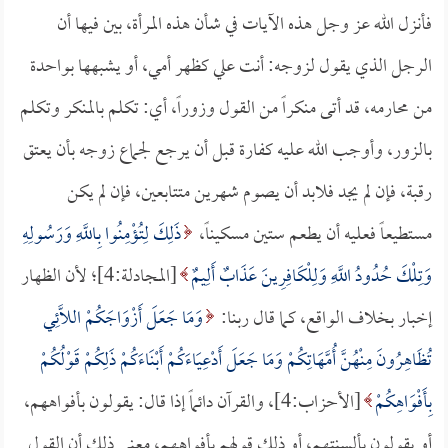
فأنزل الله عز وجل هذه الآيات في شأن هذه المرأة، بين فيها أن
الرجل الذي يقول لزوجه: أنت علي كظهر أمي، أو يشبهها بواحدة
من محارمه، قد أتى منكراً من القول وزوراً، أي: تكلم بالمنكر وتكلم
بالزور، وأوجب الله عليه كفارة قبل أن يرجع لجماع زوجه بأن يعتق
رقبة، فإن لم يجد فلابد أن يصوم شهرين متتابعين، فإن لم يكن
مستطيعاً فعليه أن يطعم ستين مسكيناً،
ذَلِكَ لِتُؤْمِنُوا بِاللَّهِ وَرَسُولِهِ
وَتِلْكَ حُدُودُ اللَّهِ وَلِلْكَافِرِينَ عَذَابٌ أَلِيمٌ
[المجادلة:4]؛ لأن الظهار
إخبار بخلاف الواقع، كما قال ربنا:
وَمَا جَعَلَ أَزْوَاجَكُمْ اللاَّئِي
تُظَاهِرُونَ مِنْهُنَّ أُمَّهَاتِكُمْ وَمَا جَعَلَ أَدْعِيَاءَكُمْ أَبْنَاءَكُمْ ذَلِكُمْ قَوْلُكُمْ
بِأَفْوَاهِكُمْ
[الأحزاب:4]، والقرآن دائماً إذا قال: يقولون بأفواههم،
أو يقولون بألسنتهم، أو ذلك قولهم بأفواههم، معنى ذلك أن القول