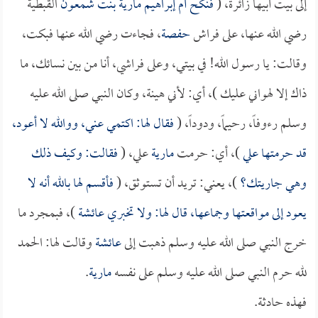
إلى بيت أبيها زائرة، (
فنكح أم
إبراهيم
مارية بنت شمعون
القبطية
رضي الله عنها، على فراش
حفصة
، فجاءت رضي الله عنها فبكت،
وقالت: يا رسول الله! في بيتي، وعلى فراشي، أنا من بين نسائك، ما
ذاك إلا لهواني عليك )، أي: لأني هينة، وكان النبي صلى الله عليه
وسلم رءوفاً، رحيماً، ودوداً، (
فقال لها: اكتمي عني، ووالله لا أعود،
قد حرمتها علي
)، أي: حرمت
مارية
علي، (
فقالت: وكيف ذلك
وهي جاريتك؟
)، يعني: تريد أن تستوثق، (
فأقسم لها بالله أنه لا
يعود إلى مواقعتها وجماعها، قال لها: ولا تخبري
عائشة
)، فبمجرد ما
خرج النبي صلى الله عليه وسلم ذهبت إلى
عائشة
وقالت لها: الحمد
لله حرم النبي صلى الله عليه وسلم على نفسه
مارية
.
فهذه حادثة.