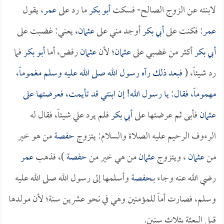
لابنته عن الزوج الصالح- فسكت
أبو بكر
ما رد على
عمر
، يقول
عمر
: فكنت على
أبي بكر
أوجد مني على
عثمان
، يعني: غضبت على
أبي بكر
أكثر من غضبي على
عثمان
؛ لأن
عثمان
رفض، أما
أبو بكر
فما
رد شيئاً، (
فبعد ذلك رآه رسول الله صلى الله عليه وسلم مغموماً،
مهموماً، فقال: يا رسول الله! إن ابنتي قد تأيمت، فعرضتها على
عثمان
فأبى ثم عرضتها على
أبي بكر
فلم يرد علي شيئاً، فقال له
الرءوف الرحيم عليه الصلاة والسلام: يتزوج
حفصة
من هو خير
من
عثمان
، ويتزوج
عثمان
من هي خير من
حفصة
)، فذهب
عمر
رضي الله عنه وجاء بــ
حفصة
وأسلمها إلى رسول الله صلى الله عليه
وسلم، فصارت أماً للمؤمنين وهي في نحو عشرين سنة؛ لأن مولدها
قبل البعثة بثلاث سنين.