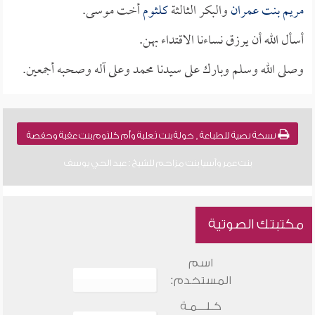
مريم بنت عمران
والبكر الثالثة
كلثوم
أخت موسى.
أسأل الله أن يرزق نساءنا الاقتداء بهن.
وصلى الله وسلم وبارك على سيدنا محمد وعلى آله وصحبه أجمعين.
نسخة نصية للطباعة , خولة بنت ثعلبة وأم كلثوم بنت عقبة وحفصة
بنت عمر وآسيا بنت مزاحم للشيخ : عبد الحي يوسف
مكتبتك الصوتية
اسم
المستخدم:
كـلـــمـة