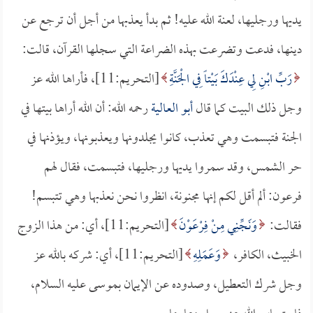
يديها ورجليها، لعنة الله عليه! ثم بدأ يعذبها من أجل أن ترجع عن
دينها، فدعت وتضرعت بهذه الضراعة التي سجلها القرآن، قالت:
رَبِّ ابْنِ لِي عِنْدَكَ بَيْتاً فِي الْجَنَّةِ
[التحريم:11]، فأراها الله عز
وجل ذلك البيت كما قال
أبو العالية
رحمه الله: أن الله أراها بيتها في
الجنة فتبسمت وهي تعذب، كانوا يجلدونها ويعذبونها، ويؤذنها في
حر الشمس، وقد سمروا يديها ورجليها، فتبسمت، فقال لهم
فرعون: ألم أقل لكم إنها مجنونة، انظروا نحن نعذبها وهي تتبسم!
فقالت:
وَنَجِّنِي مِنْ فِرْعَوْنَ
[التحريم:11]، أي: من هذا الزوج
الخبيث، الكافر،
وَعَمَلِهِ
[التحريم:11]، أي: شركه بالله عز
وجل شرك التعطيل، وصدوده عن الإيمان بموسى عليه السلام،