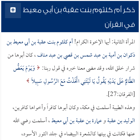
ذكر أم كلثوم بنت عقبة بن أبي معيط
في القرآن
المرأة الثانية: أيها الإخوة الكرام!
أم كلثوم بنت عقبة بن أبي معيط بن
ذكوان بن أمية بن عبد شمس بن قصي بن عبد مناف
، كان أبوها من
شرار خلق الله، وقد مضى معنا خبره في قول ربنا:
وَيَوْمَ يَعَضُّ
الظَّالِمُ عَلَى يَدَيْهِ يَقُولُ يَا لَيْتَنِي اتَّخَذْتُ مَعَ الرَّسُولِ سَبِيلاً
[الفرقان:27].
وهذه الطيبة أسلمت في مكة، وكان أبوها كافراً وأخواها كافرين،
الوليد بن عقبة
و
عمارة بن عقبة بن أبي معيط
، أسلمت رضي الله
عنها فكانت في بيتها كالشعرة البيضاء في جلد الثور الأسود،