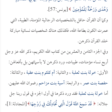
وَهُدًى وَرَحْمَةٌ لِلْمُؤْمِنِينَ
[يونس:57].
وكما أن القرآن حافل بالشخصيات الرجالية المؤمنة، الطيبة، التي
عمرت الكون بطاعة الله، فكذلك هناك شخصيات نسائية مباركة
خلد القرآن ذكرهن.
وفي الجزء الثامن والعشرين من كتاب الله الكريم، ذكر الله عز وجل
أربع نساء مؤمنات، طيبات، ورد ذكرهن لا بأسمائهن بل بأفعالهن:
الأولى:
خولة بنت ثعلبة
، والثانية:
أم كلثوم بنت عقبة
، والثالثة:
حفصة بنت عمر
، والرابعة:
آسية بنت مزاحم
رضوان الله عليهن.
أما
خولة بنت ثعلبة
فقد ورد ذكرها في أول الجزء في قول ربنا جل
جلاله:
قَدْ سَمِعَ اللَّهُ قَوْلَ الَّتِي تُجَادِلُكَ فِي زَوْجِهَا
[المجادلة:1]،