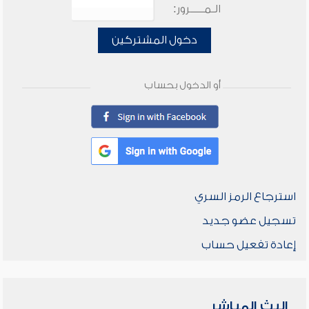
الـمـــــرور:
دخول المشتركين
أو الدخول بحساب
استرجاع الرمز السري
تسجيل عضو جديد
إعادة تفعيل حساب
البث المباشر