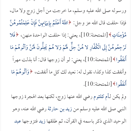
ورسوله صلى الله عليه وسلم، ما خرجت من أجل زوج ولا مال،
فإذا حلفت قال الله عز وجل:
اللَّهُ أَعْلَمُ بِإِيمَانِهِنَّ فَإِنْ عَلِمْتُمُوهُنَّ
مُؤْمِنَاتٍ
[الممتحنة:10]، يعني: إذا حلفت الواحدة منهن،
فَلا
تَرْجِعُوهُنَّ إِلَى الْكُفَّارِ لا هُنَّ حِلٌّ لَهُمْ وَلا هُمْ يَحِلُّونَ لَهُنَّ وَآتُوهُمْ مَا
أَنفَقُوا
[الممتحنة:10]، يعني: لو أن زوجها قال: أنا بذلت مهراً
وأنفقت كذا وكذا، نقول له: نعيد لك كل ما أنفقت،
وَآتُوهُمْ مَا
أَنفَقُوا
[الممتحنة:10].
ولم يكن لــ
أم كلثوم
رضي الله عنها زوج، لكنها بعد الهجرة زوجها
النبي صلى الله عليه وسلم من
زيد بن حارثة
رضي الله عنه، وهو
الوحيد الذي ذكر باسمه في القرآن، ثم طلقها
زيد
فتزوجها
عبد