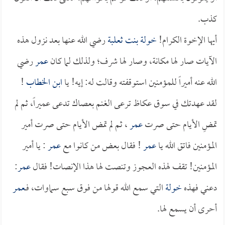
كذب.
أيها الإخوة الكرام!
خولة بنت ثعلبة
رضي الله عنها بعد نزول هذه
الآيات صار لها مكانة، وصار لها شرف؛ ولذلك لما كان
عمر
رضي
الله عنه أميراً للمؤمنين استوقفته وقالت له: إيه! يا
ابن الخطاب
!
لقد عهدتك في سوق عكاظ ترعى الغنم بعصاك تدعى عميراً، ثم لم
تمضِ الأيام حتى صرت
عمر
، ثم لم تمض الأيام حتى صرت أمير
المؤمنين فاتق الله يا
عمر
! فقال بعض من كانوا مع
عمر
: يا أمير
المؤمنين! تقف لهذه العجوز وتنصت لها هذا الإنصات! فقال
عمر
:
دعني فهذه
خولة
التي سمع الله قولها من فوق سبع سماوات، فــ
عمر
أحرى أن يسمع لها.