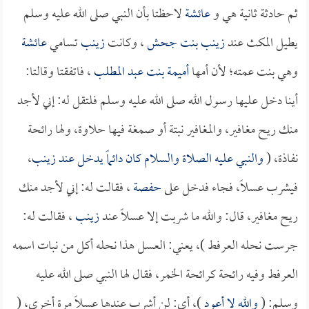
ثم حادثة ثانية هي و
عائشة
لاحظتا بأن النبي صلى الله عليه وسلم
يطيل المكث عند
زينب بنت جحش
، وكانت
زينب
تسامي
عائشة
وهي بنت عمته؛ لأن أمها
أميمة بنت عبد المطلب
، فاتفقتا وقالتا:
أينا دخل عليها رسول الله صلى الله عليه وسلم فلتقل له: إني لأجد
منك ريح مغافير، والمغافير نبتة أو صمغة فيها حلاوة، ولها رائحة
نفاذة، (
والنبي عليه الصلاة والسلام كان دائماً يدخل عند
زينب
،
فيشرب عسلاً، فجاء فدخل على
حفصة
، فقالت له: إني لأجد منك
ريح مغافير، قال: والله ما شربت إلا عسلاً عند
زينب
، فقالت له:
جرست نحله العرفط )، يعني: العسل هذا نحله أكل من نبات اسمه
العرفط وفيه رائحة كرائحة الخمر، فقال لها النبي صلى الله عليه
وسلم: (
والله لا أعود
)، أي: لن أشرب عندها عسلاً مرة أخرى، (