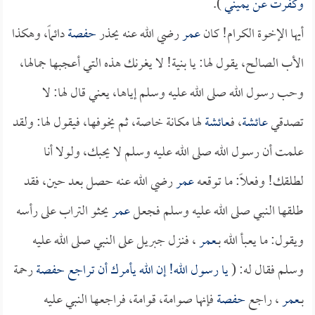
وكفرت عن يميني
).
أيها الإخوة الكرام! كان
عمر
رضي الله عنه يحذر
حفصة
دائماً، وهكذا
الأب الصالح، يقول لها: يا بنية! لا يغرنك هذه التي أعجبها جمالها،
وحب رسول الله صلى الله عليه وسلم إياها، يعني قال لها: لا
تصدقي
عائشة
، فـ
عائشة
لها مكانة خاصة، ثم يخوفها، فيقول لها: ولقد
علمت أن رسول الله صلى الله عليه وسلم لا يحبك، ولولا أنا
لطلقك! وفعلاً: ما توقعه
عمر
رضي الله عنه حصل بعد حين، فقد
طلقها النبي صلى الله عليه وسلم فجعل
عمر
يحثو التراب على رأسه
ويقول: ما يعبأ الله بــ
عمر
، فنزل جبريل على النبي صلى الله عليه
وسلم فقال له: (
يا رسول الله! إن الله يأمرك أن تراجع
حفصة
رحمة
بــ
عمر
، راجع
حفصة
فإنها صوامة، قوامة، فراجعها النبي عليه