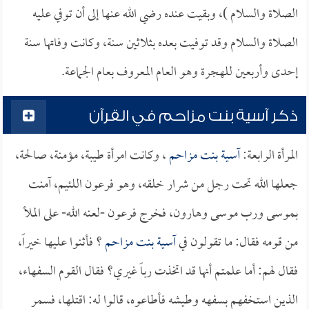
الصلاة والسلام )، وبقيت عنده رضي الله عنها إلى أن توفي عليه
الصلاة والسلام وقد توفيت بعده بثلاثين سنة، وكانت وفاتها سنة
إحدى وأربعين للهجرة وهو العام المعروف بعام الجماعة.
ذكر آسية بنت مزاحم في القرآن
المرأة الرابعة:
آسية بنت مزاحم
، وكانت امرأة طيبة، مؤمنة، صالحة،
جعلها الله تحت رجل من شرار خلقه، وهو فرعون اللئيم، آمنت
بموسى ورب موسى وهارون، فخرج فرعون -لعنه الله- على الملأ
من قومه فقال: ما تقولون في
آسية بنت مزاحم
؟ فأثنوا عليها خيراً،
فقال لهم: أما علمتم أنها قد اتخذت رباً غيري؟ فقال القوم السفهاء،
الذين استخفهم بسفهه وطيشه فأطاعوه، قالوا له: اقتلها، فسمر