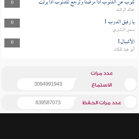
تتوب عن الذنوب اذا مرضتا وترجع للذنوب اذا برئت
0
خالد الراشد
يا رفيق الدرب 1
0
سمير البشيري
الأشبال1
0
أبو عبد الملك
عدد مرات
3094991943
الاستماع
عدد مرات الحفظ
839587073