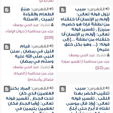
يس [11])
الفهرس:
سبب
الفهرس:
صنع
نزول قوله تعالى:
الطعام والقراءة
(أولم ير الإنسان أنا خلقناه
للميت , الأسئلة
من نطفة فإذا هو خصيم
للشيخ:
عبد الحي يوسف
مبين) , تفسير قوله
جزء من محاضرة ( ديوان الإفتاء
تعالى: (أولم ير الإنسان أنا
[226])
خلقناه من نطفة ...) إلى
قوله: (... وهو بكل خلق
الفهرس:
قيام
عليم)
الليل في رمضان , سنن
للشيخ:
عبد الحي يوسف
النبي صلى الله عليه
وسلم في رمضان
جزء من محاضرة ( تفسير سورة
للشيخ:
عبد الحي يوسف
يس [12])
جزء من محاضرة ( الصيام
فضائل وأحكام)
الفهرس:
سبب
الفهرس:
المراد بكنز
تلقيب الخضر بهذا
الغلامين الذي كان
اللقب , تفسير قوله
تحت الجدار , تفسير قوله
تعالى: (وإذ قال موسى
تعالى: (وأما الجدار فكان
لفتاه لا أبرح حتى أبلغ
لغلامين يتيمين في