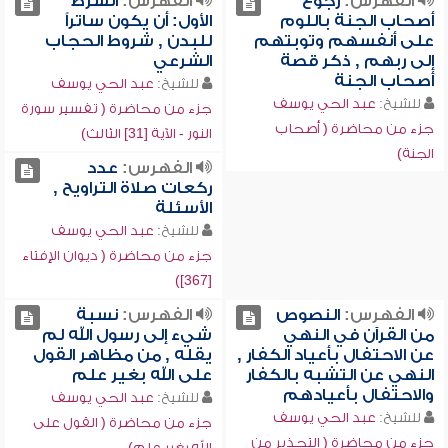
الفهرس:
رجوع
الفهرس:
الشرط
أصحاب الجنة باللوم
الأول: أن يكون ساتراً
على أنفسهم وتوبتهم
للبدن , شروط الحجاب
إلى ربهم , ذكر قصة
الشرعي
أصحاب الجنة
للشيخ:
عبد الحي يوسف
للشيخ:
عبد الحي يوسف
جزء من محاضرة ( تفسير سورة
جزء من محاضرة ( أصحاب
النور - الآية [31] الثالث)
الجنة)
الفهرس:
عدد
ركعات صلاة التراويح ,
الأسئلة
للشيخ:
عبد الحي يوسف
جزء من محاضرة ( ديوان الإفتاء
[367])
الفهرس:
النصوص
الفهرس:
نسبة
من القرآن في النهي
شيء إلى رسول الله لم
عن الاحتفال بأعياد الكفار ,
يقله , من مظاهر القول
النهي عن التشبه بالكفار
على الله بغير علم
والاحتفال بأعيادهم
للشيخ:
عبد الحي يوسف
للشيخ:
عبد الحي يوسف
جزء من محاضرة ( القول على
جزء من محاضرة ( التحذير من
الله بغير علم)