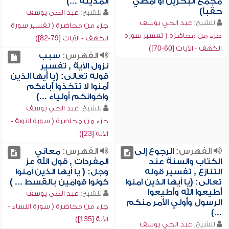
مجمع البحرين أو أمضي
المدينة ...)
حقباً)
للشيخ:
عبد الحي يوسف
للشيخ:
عبد الحي يوسف
جزء من محاضرة ( تفسير سورة
جزء من محاضرة ( تفسير سورة
الكهف - الآيات [79-82])
الكهف - الآيات [60-70])
الفهرس:
سبب
نزول الآية , تفسير
قوله تعالى: (يا أيها الذين
آمنوا لا تتخذوا آباءكم
وإخوانكم أولياء ...)
للشيخ:
عبد الحي يوسف
جزء من محاضرة ( سورة التوبة -
الآية [23])
الفهرس:
الرجوع إلى
الفهرس:
معاني
الكتاب والسنة عند
المفردات , قول الله عز
التنازع , تفسير قوله
وجل: ( يا أيها الذين آمنوا
تعالى: (يا أيها الذين آمنوا
كونوا قوامين بالقسط ... )
أطيعوا الله وأطيعوا
للشيخ:
عبد الحي يوسف
الرسول وأولي الأمر منكم
جزء من محاضرة ( سورة النساء -
...)
الآية [135])
للشيخ:
عبد الحي يوسف