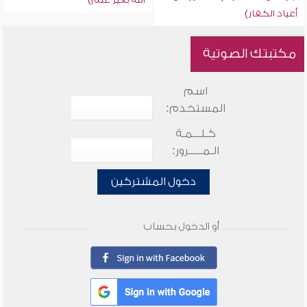
أعياد الكفار)
مكتبتك الصوتية
اسم
المستخدم:
كـلـــمـة
الـمـــــرور:
دخول المشتركين
أو الدخول بحساب