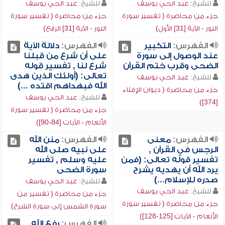
للشيخ:
عبد الحي يوسف
للشيخ:
عبد الحي يوسف
جزء من محاضرة ( تفسير سورة
جزء من محاضرة ( تفسير سورة
النور - الآية [31] الأول)
النور - الآية [31] الرابع)
الفهرس:
التكبير
الفهرس:
دلالة الآية
عند الوصول إلى سورة
على أن شرع من قبلنا
الضحى وقرب ختم القرآن
شرع لنا , تفسير قوله
تعالى: (أولئك الذين هدى
للشيخ:
عبد الحي يوسف
الله فبهداهم اقتده ...)
جزء من محاضرة ( ديوان الإفتاء
للشيخ:
عبد الحي يوسف
[374])
جزء من محاضرة ( تفسير سورة
الأنعام - الآيات [84-90])
الفهرس:
معنى
الفهرس:
منن الله
الرجس في القرآن ,
على نبيه صلى الله
تفسير قوله تعالى: (فمن
عليه وسلم , تفسير
يرد الله أن يهديه يشرح
سورة الضحى
صدره للإسلام...)
للشيخ:
عبد الحي يوسف
للشيخ:
عبد الحي يوسف
جزء من محاضرة ( تفسير من
جزء من محاضرة ( تفسير سورة
سورة الشمس إلى سورة الشرح)
الأنعام - الآيات [125-128])
الفهرس:
رفع الله