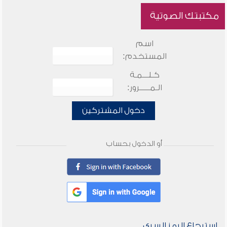
مكتبتك الصوتية
اسم
المستخدم:
كـلـــمـة
الـمـــــرور:
دخول المشتركين
أو الدخول بحساب
استرجاع الرمز السري