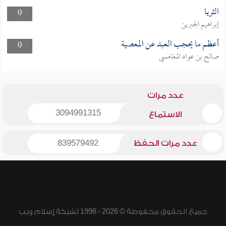
الثريا
0
إبراهيم الجبرين
أعظم ما يحجب العبد عن المعصية
0
صالح بن عواد المغامسي
عدد مرات
3094991315
الاستماع
عدد مرات الحفظ
839579492
جميع الحقوق محفوظة © 2026 - 1998 لشبكة إسلام ويب