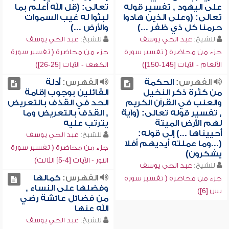
على اليهود , تفسير قوله
تعالى: (قل الله أعلم بما
تعالى: (وعلى الذين هادوا
لبثوا له غيب السموات
حرمنا كل ذي ظفر ...)
والأرض ...)
للشيخ:
عبد الحي يوسف
للشيخ:
عبد الحي يوسف
جزء من محاضرة ( تفسير سورة
جزء من محاضرة ( تفسير سورة
الأنعام - الآيات [145-150])
الكهف - الآيات [25-26])
الفهرس:
الحكمة
الفهرس:
أدلة
من كثرة ذكر النخيل
القائلين بوجوب إقامة
والعنب في القرآن الكريم
الحد في القذف بالتعريض
, تفسير قوله تعالى: (وآية
, القذف بالتعريض وما
لهم الأرض الميتة
يترتب عليه
أحييناها ...) إلى قوله:
للشيخ:
عبد الحي يوسف
(...وما عملته أيديهم أفلا
جزء من محاضرة ( تفسير سورة
يشكرون)
النور - الآيات [4-5] الثالث)
للشيخ:
عبد الحي يوسف
الفهرس:
كمالها
جزء من محاضرة ( تفسير سورة
وفضلها على النساء ,
يس [6])
من فضائل عائشة رضي
الله عنها
للشيخ:
عبد الحي يوسف