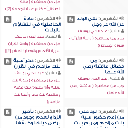
جزء من محاضرة ( فقه
الصلاة_أحكام صلاة الجمعة [2])
الفهرس:
نفي الولد
الفهرس:
عادة
عن الله عز وجل
الجاهلية في التشاؤم
بالبنات
للشيخ:
عبد الحي يوسف
للشيخ:
عبد الحي يوسف
جزء من محاضرة ( واحة القرآن -
جزء من محاضرة ( واحة القرآن -
سورة الإخلاص)
سورة الأنعام والوصايا العشر [2])
الفهرس:
من
الفهرس:
ذكر آسية
فضائل عائشة رضي
بنت مزاحم في القرآن
الله عنها
للشيخ:
عبد الحي يوسف
للشيخ:
عبد الحي يوسف
جزء من محاضرة ( خولة بنت
جزء من محاضرة ( عائشة رضي
ثعلبة وأم كلثوم بنت عقبة
الله عنها)
وحفصة بنت عمر وآسيا بنت
مزاحم)
الفهرس:
الرد على
الفهرس:
تأخير
من زعم حضور آسية
الزواج لعدم وجود من
بنت مزاحم ومريم بنت
يرضى دينها وخلقها