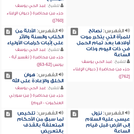
للشيخ:
عبد الحي يوسف
جزء من محاضرة ( ديوان الإفتاء
[760])
الفهرس:
نصائح
الفهرس:
الأدلة من
للمرأة التي يتكرر موت
الكتاب والسنة والأثر
أولادها بعد تمام الحمل
على إثبات كرامات الأولياء
في ذات اليوم وذات
للشيخ:
عبد الحي يوسف
الساعة
جزء من محاضرة ( تفسير آية -
للشيخ:
عبد الحي يوسف
يونس [62-63])
جزء من محاضرة ( ديوان الإفتاء
الفهرس:
هوان
[762])
الخلق والإعادة على الله
للشيخ:
عبد الحي يوسف
جزء من محاضرة ( من سورتي
العنكبوت - الروم)
الفهرس:
نزول
الفهرس:
تلخيص
عيسى عليه السلام
لما سبق من الأحكام
إلى الأرض قبل قيام
المتعلقة بالقذف
الساعة
بالتعريض