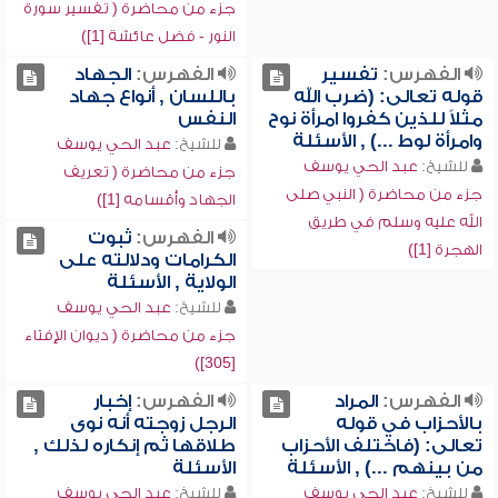
جزء من محاضرة ( تفسير سورة
النور - فضل عائشة [1])
الفهرس:
تفسير
الفهرس:
الجهاد
قوله تعالى: (ضرب الله
باللسان , أنواع جهاد
مثلاً للذين كفروا امرأة نوح
النفس
وامرأة لوط ...) , الأسئلة
للشيخ:
عبد الحي يوسف
للشيخ:
عبد الحي يوسف
جزء من محاضرة ( تعريف
جزء من محاضرة ( النبي صلى
الجهاد وأقسامه [1])
الله عليه وسلم في طريق
الفهرس:
ثبوت
الهجرة [1])
الكرامات ودلالته على
الولاية , الأسئلة
للشيخ:
عبد الحي يوسف
جزء من محاضرة ( ديوان الإفتاء
[305])
الفهرس:
المراد
الفهرس:
إخبار
بالأحزاب في قوله
الرجل زوجته أنه نوى
تعالى: (فاختلف الأحزاب
طلاقها ثم إنكاره لذلك ,
من بينهم ...) , الأسئلة
الأسئلة
للشيخ:
عبد الحي يوسف
للشيخ:
عبد الحي يوسف