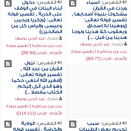
الفهرس:
أسماء
الفهرس:
دخول
وردت في القرآن
أبناء البنات في الوقف
مشكوك بنبوة أصحابها ,
على الذرية , تفسير قوله
تفسير قوله تعالى:
تعالى: (وزكريا ويحيى
(ووهبنا له إسحاق
وعيسى وإلياس كل من
ويعقوب كلاً هدينا ونوحاً
الصالحين)
هدينا من قبل ...)
للشيخ:
عبد الحي يوسف
للشيخ:
عبد الحي يوسف
جزء من محاضرة ( تفسير سورة
جزء من محاضرة ( تفسير سورة
الأنعام - الآيات [84-90])
الأنعام - الآيات [77-83])
الفهرس:
نزول
القرآن من عند الله ,
تفسير قوله تعالى:
(أفغير الله أبتغي حكماً
وهو الذي أنزل إليكم
الكتاب مفصلاً...)
للشيخ:
عبد الحي يوسف
جزء من محاضرة ( تفسير سورة
الأنعام - الآيات [111-114])
الفهرس:
سبب
الفهرس:
الولاية
تحريم بعض الطيبات
والكرامة , تفسير قوله