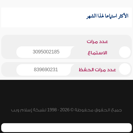
الأكثر استماعا لهذا الشهر
عدد مرات
3095002185
الاستماع
عدد مرات الحفظ
839690231
جميع الحقوق محفوظة © 2026 - 1998 لشبكة إسلام ويب