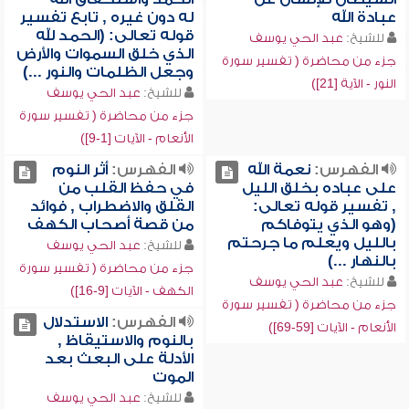
عبادة الله
له دون غيره , تابع تفسير
قوله تعالى: (الحمد لله
للشيخ:
عبد الحي يوسف
الذي خلق السموات والأرض
جزء من محاضرة ( تفسير سورة
وجعل الظلمات والنور ...)
النور - الآية [21])
للشيخ:
عبد الحي يوسف
جزء من محاضرة ( تفسير سورة
الأنعام - الآيات [1-9])
الفهرس:
نعمة الله
الفهرس:
أثر النوم
على عباده بخلق الليل
في حفظ القلب من
, تفسير قوله تعالى:
القلق والاضطراب , فوائد
(وهو الذي يتوفاكم
من قصة أصحاب الكهف
بالليل ويعلم ما جرحتم
للشيخ:
عبد الحي يوسف
بالنهار ...)
جزء من محاضرة ( تفسير سورة
للشيخ:
عبد الحي يوسف
الكهف - الآيات [9-16])
جزء من محاضرة ( تفسير سورة
الفهرس:
الاستدلال
الأنعام - الآيات [59-69])
بالنوم والاستيقاظ ,
الأدلة على البعث بعد
الموت
للشيخ:
عبد الحي يوسف