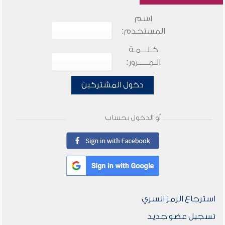
اسم
المستخدم:
كـلـــمـة
الـمـــــرور:
دخول المشتركين
أو الدخول بحساب
استرجاع الرمز السري
تسجيل عضو جديد