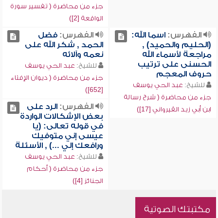
جزء من محاضرة ( تفسير سورة
الواقعة [2])
الفهرس:
اسما الله:
الفهرس:
فضل
(الحليم والحميد) ,
الحمد , شكر الله على
مراجعة لأسماء الله
نعمه وآلائه
الحسنى على ترتيب
للشيخ:
عبد الحي يوسف
حروف المعجم
جزء من محاضرة ( ديوان الإفتاء
للشيخ:
عبد الحي يوسف
[652])
جزء من محاضرة ( شرح رسالة
الفهرس:
الرد على
ابن أبي زيد القيرواني [17])
بعض الإشكالات الواردة
في قوله تعالى: (يا
عيسى إني متوفيك
ورافعك إلي ...) , الأسئلة
للشيخ:
عبد الحي يوسف
جزء من محاضرة ( أحكام
الجنائز [4])
مكتبتك الصوتية