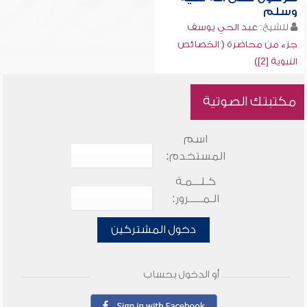
وسلم
للشيخ:
عبد الحي يوسف
جزء من محاضرة ( الخصائص
النبوية [2])
مكتبتك الصوتية
اسم
المستخدم:
كـلـــمـة
الـمـــــرور:
دخول المشتركين
أو الدخول بحساب