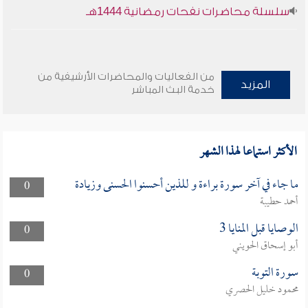
سلسلة محاضرات نفحات رمضانية 1444هـ
من الفعاليات والمحاضرات الأرشيفية من
المزيد
خدمة البث المباشر
الأكثر استماعا لهذا الشهر
ما جاء في آخر سورة براءة و للذين أحسنوا الحسنى وزيادة
0
أحمد حطيبة
الوصايا قبل المنايا 3
0
أبو إسحاق الحويني
سورة التوبة
0
محمود خليل الحصري