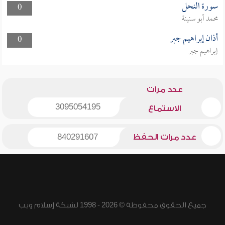
سورة النحل
0
محمد أبو سنينة
أذان إبراهيم جبر
0
إبراهيم جبر
عدد مرات
3095054195
الاستماع
عدد مرات الحفظ
840291607
جميع الحقوق محفوظة © 2026 - 1998 لشبكة إسلام ويب