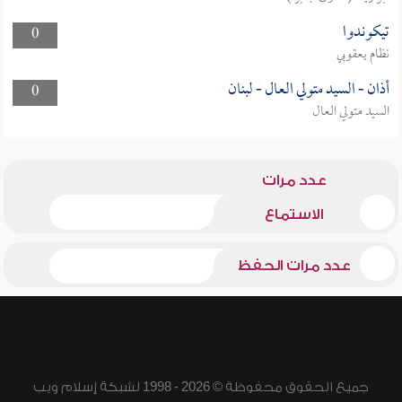
تيكوندوا
0
نظام يعقوبي
أذان - السيد متولي العال - لبنان
0
السيد متولي العال
عدد مرات
الاستماع
عدد مرات الحفظ
جميع الحقوق محفوظة © 2026 - 1998 لشبكة إسلام ويب