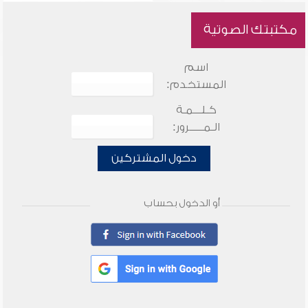
مكتبتك الصوتية
اسم
المستخدم:
كـلـــمـة
الـمـــــرور:
دخول المشتركين
أو الدخول بحساب