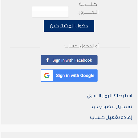
كـلـــمـة
الـمـــــرور:
دخول المشتركين
أو الدخول بحساب
استرجاع الرمز السري
تسجيل عضو جديد
إعادة تفعيل حساب