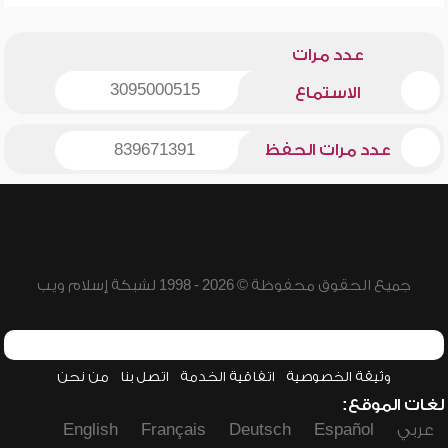
عدد مرات
3095000515
الاستماع
عدد مرات الحفظ
839671391
جميع الحقوق محفوظة © 2026 - 1998 لشبكة إسلام ويب
وثيقة الخصوصية
اتفاقية الخدمة
اتصل بنا
من نحن
لغات الموقع:
عربي
Español
Deutsch
Français
English