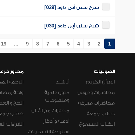
شرح سنن أبي داود [029]
شرح سنن أبي داود [030]
19
...
9
8
7
6
5
4
3
2
1
الصوتيات
محاور فرع
القرآن الكريم
أناشيد
الرحمة المه
محاضرات ودروس
متون علمية
واحة رمضان
ومنظومات
محاضرات مفرغة
الحج و العم
مختارات من الأذان
خطب جمعة
خطب جمع
أدعية و أذكار
الكتاب المسموع
القراءات ال
استراحة التسجيلات