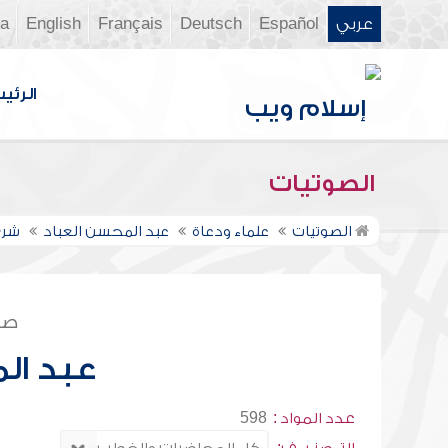
عربي
Español
Deutsch
Français
English
ia
الرئي
الصوتيات
الصوتيات
علماء ودعاة
عبد المحسن العباد
شرح
صف
عبد ال
عدد المواد :
598