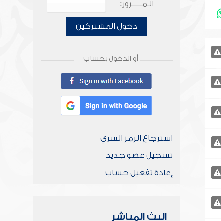
الـمـــــرور:
دخول المشتركين
أو الدخول بحساب
استرجاع الرمز السري
تسجيل عضو جديد
إعادة تفعيل حساب
البث المباشر