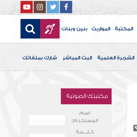
المكتبة
المواريث
بنين وبنات
الشجرة العلمية
البث المباشر
شارك بملفاتك
مكتبتك الصوتية
اسم
المستخدم:
كـلـــمـة