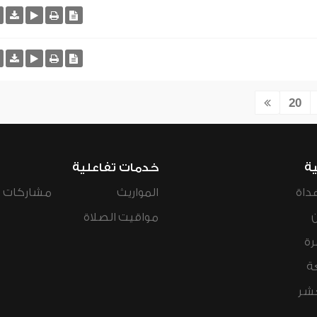
20
ية
خدمات تفاعلية
داة
المواريث
مشاركات ال
مواقيت الصلاة
رة
ة
عشر