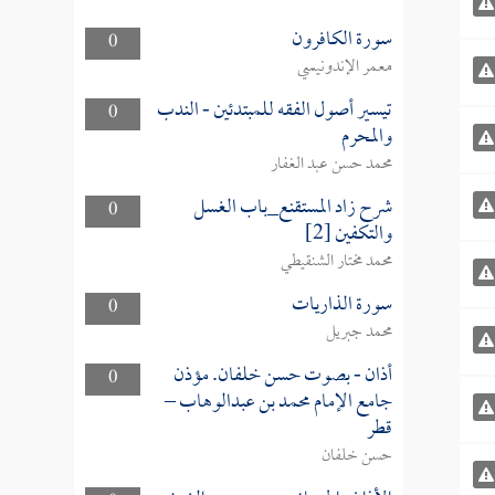
سورة الكافرون
0
معمر الإندونيسي
تيسير أصول الفقه للمبتدئين - الندب
0
والمحرم
محمد حسن عبد الغفار
شرح زاد المستقنع_باب الغسل
0
والتكفين [2]
محمد مختار الشنقيطي
سورة الذاريات
0
محمد جبريل
أذان - بصوت حسن خلفان. مؤذن
0
جامع الإمام محمد بن عبدالوهاب –
قطر
حسن خلفان