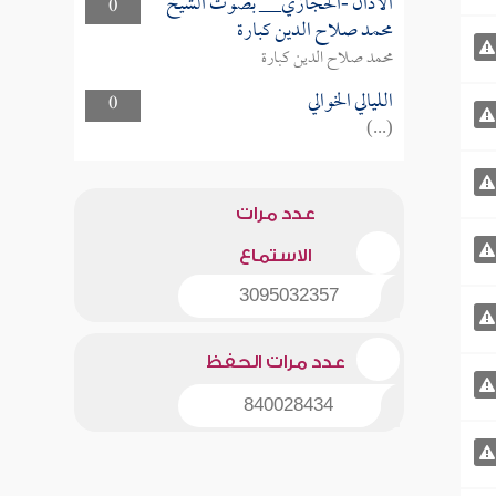
الأذان -الحجازي__ بصوت الشيخ
0
محمد صلاح الدين كبارة
محمد صلاح الدين كبارة
الليالي الخوالي
0
(...)
عدد مرات
الاستماع
3095032357
عدد مرات الحفظ
840028434