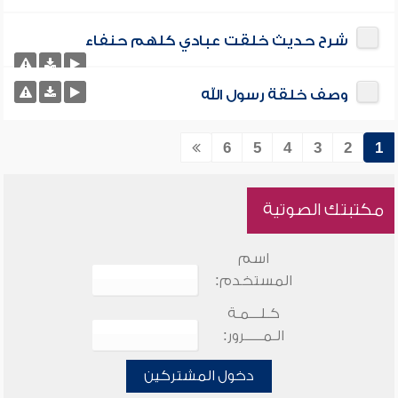
شرح حديث خلقت عبادي كلهم حنفاء
وصف خلقة رسول الله
6
5
4
3
2
1
مكتبتك الصوتية
اسم
المستخدم:
كـلـــمـة
الـمـــــرور:
دخول المشتركين