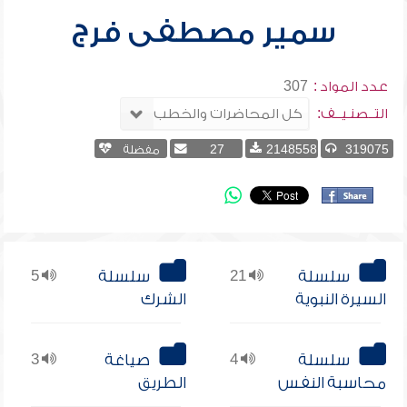
سمير مصطفى فرج
عدد المواد :
307
التــصنـيــف:
319075
2148558
27
مفضلة
سلسلة
21
سلسلة
5
السيرة النبوية
الشرك
سلسلة
4
صياغة
3
محاسبة النفس
الطريق