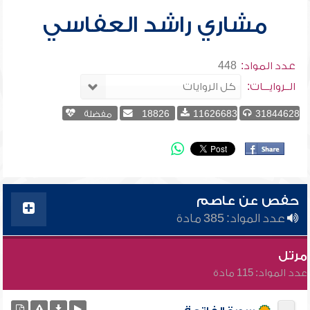
مشاري راشد العفاسي
عدد المواد:
448
الــروايـــات:
31844628
11626683
18826
مفضلة
حفص عن عاصم
عدد المواد: 385 مادة
مرتل
عدد المواد: 115 مادة