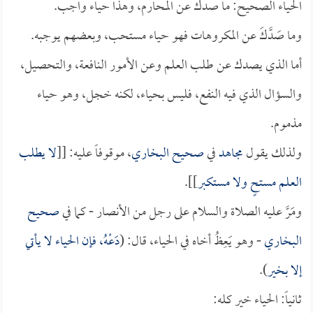
الحياء الصحيح: ما صدك عن المحارم، وهذا حياء واجب.
وما صَدَّكَ عن المكروهات فهو حياء مستحب، وبعضهم يوجبه.
أما الذي يصدك عن طلب العلم وعن الأمور النافعة، والتحصيل،
والسؤال الذي فيه النفع، فليس بحياء، لكنه خجل، وهو حياء
مذموم.
ولذلك يقول
مجاهد
في
صحيح البخاري
، موقوفاً عليه: [[
لا يطلب
العلم مستحٍ ولا مستكبر
]].
ومَرَّ عليه الصلاة والسلام على رجل من الأنصار - كما في
صحيح
البخاري
- وهو يَعِظُ أخاه في الحياء، قال: (
دَعْهُ، فإن الحياء لا يأتي
إلا بخير
).
ثانياً: الحياء خير كله: