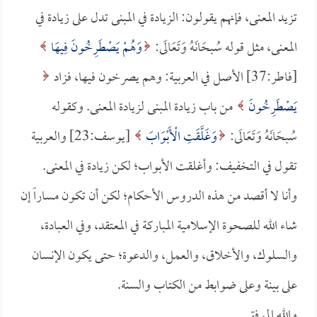
تزيد المعنى، فإنهم يقولون: الزيادة في المبنى تدل على زيادة في
المعنى، مثل قوله سُبحَانَهُ وَتَعَالَى:
وَهُمْ يَصْطَرِخُونَ فِيهَا
[فاطر:37] الأصل في العربية: وهم يصرخون فيها، فزاد
يَصْطَرِخُونَ
من باب زيادة المبنى لزيادة المعنى. وكقوله
سُبحَانَهُ وَتَعَالَى:
وَغَلَّقَتِ الْأَبْوَابَ
[يوسف:23] والعربية
تقول في التخفيف: وأغلقت الأبواب؛ لكن زيادة في المعنى.
وأنا لا أقصد من هذه الدروس الأحكام؛ لكن أن تكون مساراً إن
شاء الله للصحوة الإسلامية المباركة في المعتقد، وفي العبادة،
والسلوك، والأخلاق، والعمل، والدعوة؛ حتى يكون الإنسان
على بينة وعلى ضوابط من الكتاب والسنة.
والله الموفق.