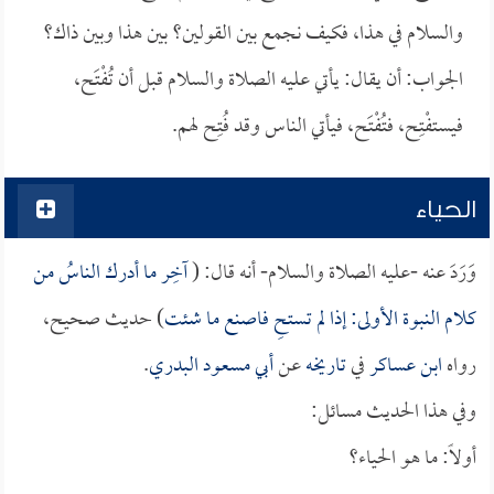
والسلام في هذا، فكيف نجمع بين القولين؟ بين هذا وبين ذاك؟
الجواب: أن يقال: يأتي عليه الصلاة والسلام قبل أن تُفْتَح،
فيستفْتِح، فتُفْتَح، فيأتي الناس وقد فُتِح لهم.
الحياء
وَرَدَ عنه -عليه الصلاة والسلام- أنه قال: (
آخِر ما أدرك الناسُ من
كلام النبوة الأولى: إذا لم تستحِ فاصنع ما شئت
) حديث صحيح،
رواه
ابن عساكر
في
تاريخه
عن
أبي مسعود البدري
.
وفي هذا الحديث مسائل:
أولاً: ما هو الحياء؟