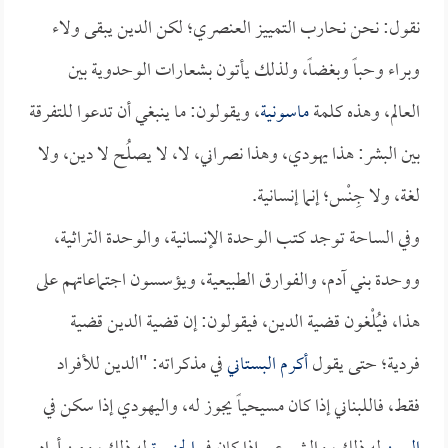
نقول: نحن نحارب التمييز العنصري؛ لكن الدين يبقى ولاء
وبراء وحباً وبغضاً، ولذلك يأتون بشعارات الوحدوية بين
العالم، وهذه كلمة
ماسونية
، ويقولون: ما ينبغي أن تدعوا للتفرقة
بين البشر: هذا يهودي، وهذا نصراني، لا، لا يصلُح لا دين، ولا
لغة، ولا جِنْس؛ إنما إنسانية.
وفي الساحة توجد كتب الوحدة الإنسانية، والوحدة التراثية،
ووحدة بني آدم، والفوارق الطبيعية، ويؤسسون اجتماعاتهم على
هذا، فيُلْغون قضية الدين، فيقولون: إن قضية الدين قضية
فردية؛ حتى يقول
أكرم البستاني
في مذكراته: "الدين للأفراد
فقط، فاللبناني إذا كان مسيحياً يجوز له، واليهودي إذا سكن في