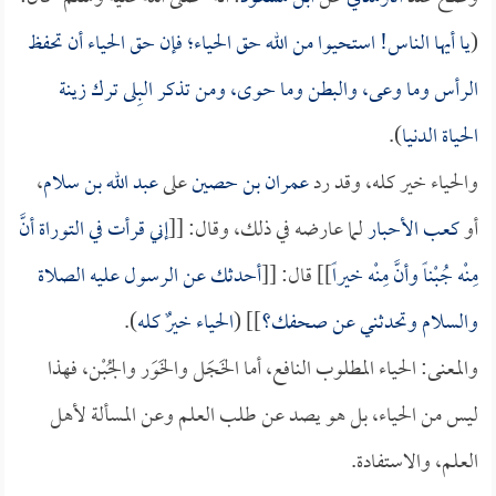
(
يا أيها الناس! استحيوا من الله حق الحياء؛ فإن حق الحياء أن تحفظ
الرأس وما وعى، والبطن وما حوى، ومن تذكر البِلى ترك زينة
الحياة الدنيا
).
والحياء خير كله، وقد رد
عمران بن حصين
على
عبد الله بن سلام
،
أو
كعب الأحبار
لما عارضه في ذلك، وقال: [[
إني قرأت في التوراة أنَّ
مِنْه جُبْناً وأنَّ مِنْه خيراً
]] قال: [[
أحدثك عن الرسول عليه الصلاة
والسلام وتحدثني عن صحفك؟
]] (
الحياء خيرٌ كله
).
والمعنى: الحياء المطلوب النافع، أما الخَجَل والخَوَر والجُبْن، فهذا
ليس من الحياء، بل هو يصد عن طلب العلم وعن المسألة لأهل
العلم، والاستفادة.