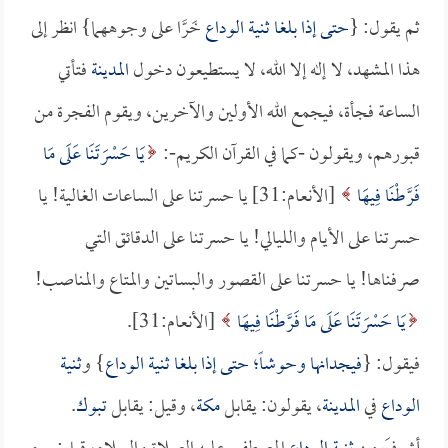
ثم يقول: {
حتى إذا بلغا
ثنية الوداع
خَرَّا على وجوههما} انظر إلى
هذا المشهد، لا إله إلا الله، لا يستطيعون دخول
المدينة
فتأتي
الساعة فجأة، فيجمع الله الأولين والآخرين، ويقوم الفجرة من
قبورهم، ويقولون -كما في القرآن الكريم-:
يَا حَسْرَتَنَا عَلَى مَا
فَرَّطْنَا فِيهَا
[الأنعام:31] يا حسرتنا على الساعات الغالية! يا
حسرتنا على الأيام والليالي! يا حسرتنا على الدقائق التي
صرفناها! يا حسرتنا على القصور والبساتين والمتاع والمناصب!
يَا حَسْرَتَنَا عَلَى مَا فَرَّطْنَا فِيهَا
[الأنعام:31].
فيقول: {
فيجدانها وحوشاً؛ حتى إذا بلغا
ثنية الوداع
} و
ثنية
الوداع
في
المدينة
، يقولون: يقابل
مكة
، وقيل: يقابل
تبوك
.