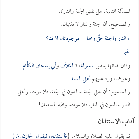
المسألة الثانية: هل تفنى الجنة والنار؟:
والصحيح: أن الجنة والنار لا تفنيان.
والنار والجنة حقٌ وهما موجودتان لا فناءََ
لهما
وقال بفنائها بعض
المعتزلة
، كـ
العَلاَّف
و
أبي إسحاق النَظَّام
وغيرهما، ورد عليهم
أهل السنة
.
والصحيح: أن أهل الجنة خالدون في الجنة، فلا موت، وأهل
النار خالدون في النار، فلا موت، والله المستعان!
آداب الاستئذان
ثم يقول عليه الصلاة والسلام: {
فأستفتح، فيقول الخازن: مَنْ