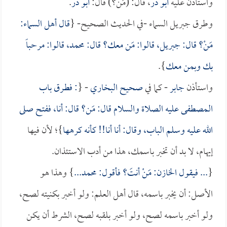
واستأذن عليه
أبو ذر
، قال: (مَنْ؟) قال:
أبو ذر
.
وطرق جبريل السماء -في الحديث الصحيح- {
قال أهل السماء:
مَنْ؟ قال: جبريل، قالوا: مَن معك؟ قال: محمد، قالوا: مرحباً
بك وبمن معك
}.
واستأذن
جابر
- كما في
صحيح البخاري
- {
: فطـرق باب
الـمصطفى عليه الصلاة والسلام قال: مَن؟ قال: أنا، ففتح صلى
الله عليه وسلم الباب، وقال: أنا أنا!! كأنه كرهها
}؛ لأن فيها
إيهام، لا بد أن تخبر باسمك، هذا من أدب الاستئذان.
{
... فيقول الخازن: مَنْ أنتَ؟ فأقول: محمد...
} وهذا هو
الأصل: أن يخبر باسمه، قال أهل العلم: ولو أخبر بكنيته لصح،
ولو أخبر باسمه لصح، ولو أخبر بلقبه لصح، الشرط أن يكن