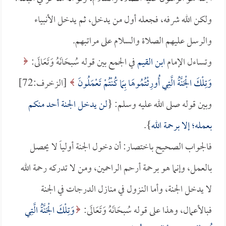
ولكن الله شرفه، فجعله أول من يدخل، ثم يدخل الأنبياء
والرسل عليهم الصلاة والسلام على مراتبهم.
وتساءل الإمام
ابن القيم
في الجمع بين قوله سُبحَانَهُ وَتَعَالَى:
وَتِلْكَ الْجَنَّةُ الَّتِي أُورِثْتُمُوهَا بِمَا كُنْتُمْ تَعْمَلُونَ
[الزخرف:72]
وبين قوله صلى الله عليه وسلم: {
لن يدخل الجنة أحد منكم
بعمله؛ إلا برحمة الله
}.
فالجواب الصحيح باختصار: أن دخول الجنة أولياً لا يحصل
بالعمل، وإنما هو برحمة أرحم الراحمين، ومن لا تدركه رحمة الله
لا يدخل الجنة، وأما النـزول في منازل الدرجات في الجنة
فبالأعمال، وهذا على قوله سُبحَانَهُ وَتَعَالَى:
وَتِلْكَ الْجَنَّةُ الَّتِي