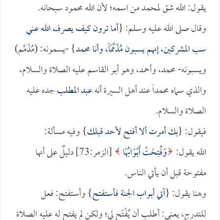
يقول: الله شق لمحمد من اسمه؛ لأن الله محمود سبحانه.
وقال صلى الله عليه وسلم: {
أما ترون كيف يصرف الله عني
سب المشركين، إنهم يسبون مُذَمَّمَاً، وأنا محمد
} -يسمونه: (مُذَمَّم)
ويسبونه- محمد، وأحمد، وهو أبو القاسم عليه الصلاة والسلام،
والذي سماه محمداً عند أهل السيرة أنه
عبد المطلب
جده عليه
الصلاة والسلام.
فيقول: {
بك أمرت ألا أفتح لأحد قبلك
} وفيه مسألة:
الله يقول:
وَفُتِحَتْ أَبْوَابُهَا
[الزمر:73] دليلٌ على أنها
مفتوحة قبل أن يأتي الناس.
وهنا يقول: {
آتي أبواب الجنة فأستفتح
} وأستفتح: فعل
للتدرج، يعني: أطلب أن يُفْتَح لي؛ ولكن لم يفتح له عليه الصلاة