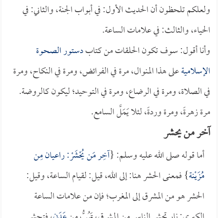
ولعلكم تلحظون أن الحديث الأول: في أبواب الجنة، والثاني: في
الحياء، والثالث: في علامات الساعة.
وأنا أقول: سوف تكون الحلقات من كتاب
دستور الصحوة
الإسلامية
على هذا المنوال، مرة في الفرائض، ومرة في النكاح، ومرة
في الصلاة، ومرة في الرضاع، ومرة في التوحيد؛ ليكون كالروضة.
مرة زهرةً، ومرة وردةً، لئلا يَمَلَّ السامع.
آخر من يحشر
أما قوله صلى الله عليه وسلم: {
آخِر مَن يُحْشَرْ: راعيان مِن
مُزَيْنة
} فمعنى الحشر هنا: إلى الله، قيل: لقيام الساعة، وقيل:
الحشر هو من المشرق إلى المغرب؛ فإن من علامات الساعة
الكبرى: نار تحشر الناس من المشرق، تَهُبُّ مِن
عَدَن
، فتحشر