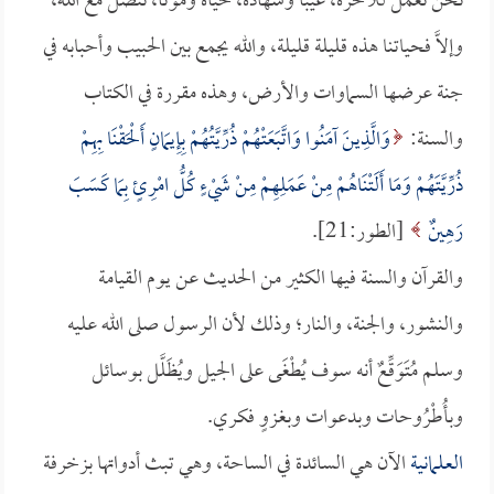
نحن نعمل للآخرة، غيباً وشهادة، حياة وموتاً، نتصل مع الله،
وإلاَّ فحياتنا هذه قليلة قليلة، والله يجمع بين الحبيب وأحبابه في
جنة عرضها السماوات والأرض، وهذه مقررة في الكتاب
والسنة:
وَالَّذِينَ آمَنُوا وَاتَّبَعَتْهُمْ ذُرِّيَّتُهُمْ بِإِيمَانٍ أَلْحَقْنَا بِهِمْ
ذُرِّيَّتَهُمْ وَمَا أَلَتْنَاهُمْ مِنْ عَمَلِهِمْ مِنْ شَيْءٍ كُلُّ امْرِئٍ بِمَا كَسَبَ
رَهِينٌ
[الطور:21].
والقرآن والسنة فيها الكثير من الحديث عن يوم القيامة
والنشور، والجنة، والنار؛ وذلك لأن الرسول صلى الله عليه
وسلم مُتَوَقِّعٌ أنه سوف يُطْغَى على الجيل ويُظَلَّل بوسائل
وبأُطْرُوحات وبدعوات وبغزوٍ فكري.
العلمانية
الآن هي السائدة في الساحة، وهي تبث أدواتها بزخرفة