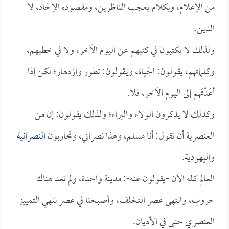
من الإعلام، وبكلام يعجب الناظرين، ومقصوده الإلحاد، لا
الدين.
ولذلك لا يكتبون في كتبهم عن اليوم الآخر، ولا في خطبهم،
وكلماتهم، يقولون: الحياة، ويقولون: تطور وازدهار؛ لكن إذا
أعَدْتَهم إلى اليوم الآخر، فلا.
وكذلك لا يذكرون الولاء والبراء؛ ولذلك يقولون: إن من
العنصرية أن تقول: أنا مسلم، وهذا نصراني، وتحاربون
النصرانية
و
اليهودية
.
العالم كله الآن -يقولون عنه-: مدينة واحدة، ولم تعد هناك
حروب، وانتهى عصر التخلف، وأصبحنا في عصر ننهي التمييز
العنصري حتى في الأديان.