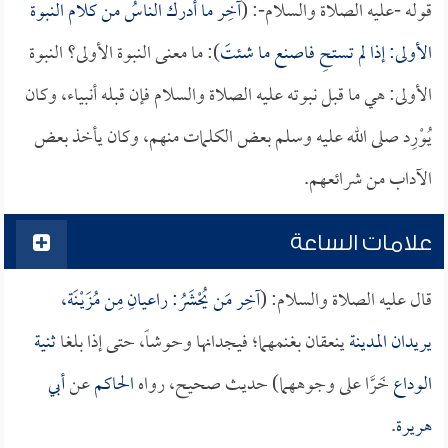
قوله -عليه الصلاة والسلام-: (
آخِر ما أدرك الناسُ من كلام النبوة
الأولى: إذا لم تستحِ فاصنع ما شئتَ
): ما معنى النبوة الأولى؟ النبوة
الأولى: هي ما قبل نبوته عليه الصلاة والسلام فإن قبله أنبياء، وكان
يُوْرِد صلى الله عليه وسلم بعض الكلمات منهم، وكان يأخذ بعض
الآداب من شرائعهم.
علامات الساعة
قال عليه الصلاة والسلام: (
آخِر مَن يُحْشَرُ: راعيانِ مِن مُزَيْـنَة،
يريدان
المدينة
ينعقان بغنمهما؛ فيجدانها وحوشاً، حتى إذا بلغا
ثنية
الوداع
خَرَّا على وجوههما) حديث صحيح، رواه
الحاكم
عن
أبي
هريرة
.