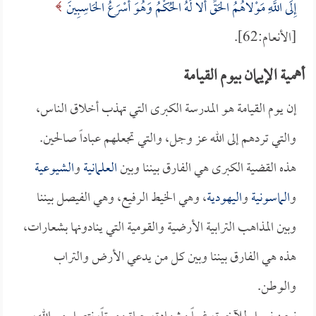
إِلَى اللَّهِ مَوْلاهُمُ الْحَقِّ أَلا لَهُ الْحُكْمُ وَهُوَ أَسْرَعُ الْحَاسِبِينَ
[الأنعام:62].
أهمية الإيمان بيوم القيامة
إن يوم القيامة هو المدرسة الكبرى التي تهذب أخلاق الناس،
والتي تردهم إلى الله عز وجل، والتي تجعلهم عباداً صالحين.
هذه القضية الكبرى هي الفارق بيننا وبين
العلمانية
و
الشيوعية
و
الماسونية
و
اليهودية
، وهي الخيط الرفيع، وهي الفيصل بيننا
وبين المذاهب الترابية الأرضية والقومية التي ينادونها بشعارات،
هذه هي الفارق بيننا وبين كل من يدعي الأرض والتراب
والوطن.