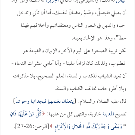
اليمن
له ذلك، والشيوعي إذا كان في
الجزيرة
له ذلك، ومن أراد
أن يصلي فليصلِّ، وصُمْ رمضانَ لنفسك، أما أن تأتي وتدخل
الحياة والدين في شعور الناس ومعتقداتهم وأخلاقهم فهذا
خطأ"، وهذا هو الإلحاد بعينه.
لكن تربية الصحوة على اليوم الآخر والإيمان والقيامة هو
المطلوب، ولذلك كان لزاماً علينا - وأنا أمامي عشرات الدعاة -
أن نعيد الشباب للكتاب والسنة، العلم الصحيح، بلا مذكرات
وبلا أطروحات تخالف الكتاب والسنة.
قال عليه الصلاة والسلام: {
ينعقان بغنمهما فيجدانها وحوشاً
}
تصبح
المدينة
خاوية، وانتهى كل من عليها:
كُلُّ مَنْ عَلَيْهَا فَانٍ
*
وَيَبْقَى وَجْهُ رَبِّكَ ذُو الْجَلالِ وَالْأِكْرَامِ
[الرحمن:26-27].