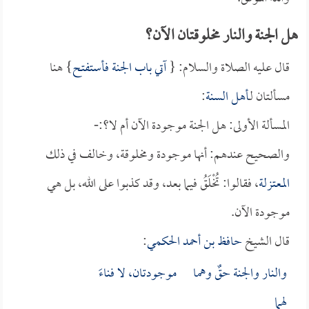
هل الجنة والنار مخلوقتان الآن؟
قال عليه الصلاة والسلام: {
آتي باب الجنة فأستفتح
} هنا
مسألتان لـ
أهل السنة
:
المسألة الأولى: هل الجنة موجودة الآن أم لا؟:-
والصحيح عندهم: أنها موجودة ومخلوقة، وخالف في ذلك
المعتزلة
، فقالوا: تُخْلَقُ فيما بعد، وقد كذبوا على الله، بل هي
موجودة الآن.
قال الشيخ
حافظ بن أحمد الحكمي
:
والنار والجنة حقٌ وهما موجودتان، لا فناءَ
لهما