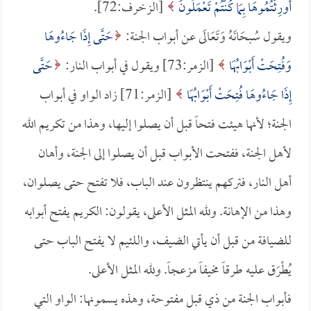
أُورِثْتُمُوهَا بِمَا كُنْتُمْ تَعْمَلُونَ
[الزخرف:72].
ويقول سُبحَانَهُ وَتَعَالَى عن أبواب الجنة:
حَتَّى إِذَا جَاءُوهَا
وَفُتِحَتْ أَبْوَابُهَا
[الزمر:73] ويقول في أبواب النار:
حَتَّى
إِذَا جَاءُوهَا فُتِحَتْ أَبْوَابُهَا
[الزمر:71] زاد الواو في أبواب
الجنة؛ لأنها هيئت فتحاً قبل أن يصلوا إليها، وهذا من تكريم الله
لأهل الجنة، ففتحت الأبواب قبل أن يصلوا إلى الجنة، وأهان
أهل النار، فتركهم ينتظرون عند الباب، فلا تفتح حتى يصلوان،
وهذا من الإهانة. ولله المثل الأعلى، يقولون: الكريم يفتح أبوابه
للضيافة من قبل أن يأتي الضيف، واللئيم لا يفتح الباب حتى
يُطْرَق عليه طرقاً مخيفاً مزعجاً. ولله المثل الأعلى.
فأبواب الجنة من ذي قبل مفتوحة، وهذه يسمونها: الواو التي