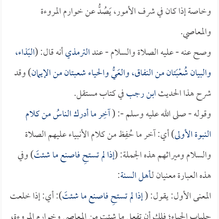
وخاصة إذا كان في شرف الأمور، يَصُدُّ عن خوارم المروءة
والمعاصي.
وصح عنه - عليه الصلاة والسلام - عند
الترمذي
أنه قال: (
البَذاء،
والبيان شُعْبَتان من النفاق، والعَيُّ والحياء شعبتان من الإيمان
) وقد
شرح هذا الحديث
ابن رجب
في كتاب مستقل.
وقوله - صلى الله عليه وسلم -: (
آخِر ما أدرك الناسُ من كلام
النبوة الأولى
) أي: آخر ما حُفِظ من كلام الأنبياء عليهم الصلاة
والسلام وميراثهم هذه الجملة: (
إذا لم تستحِ فاصنع ما شئتَ
) وفي
هذه العبارة معنيان لـ
أهل السنة
:
المعنى الأول: يقول: (
إذا لم تستحِ فاصنع ما شئتَ
): أي: إذا خلعت
جلباب الحياء؛ فلك أن تفعل ما شئت من المعاصي وخوارم المروءة،