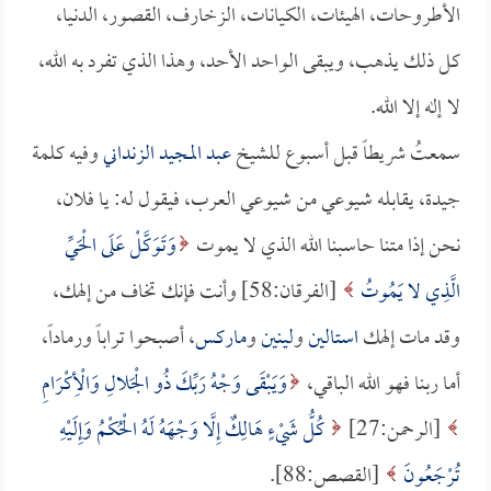
الأطروحات، الهيئات، الكيانات، الزخارف، القصور، الدنيا،
كل ذلك يذهب، ويبقى الواحد الأحد، وهذا الذي تفرد به الله،
لا إله إلا الله.
سمعتُ شريطاً قبل أسبوع للشيخ
عبد المجيد الزنداني
وفيه كلمة
جيدة، يقابله شيوعي من شيوعي العرب، فيقول له: يا فلان،
نحن إذا متنا حاسبنا الله الذي لا يموت
وَتَوَكَّلْ عَلَى الْحَيِّ
الَّذِي لا يَمُوتُ
[الفرقان:58] وأنت فإنك تخاف من إلهك،
وقد مات إلهك
استالين
و
لينين
و
ماركس
، أصبحوا تراباً ورماداً،
أما ربنا فهو الله الباقي،
وَيَبْقَى وَجْهُ رَبِّكَ ذُو الْجَلالِ وَالْأِكْرَامِ
[الرحمن:27]
كُلُّ شَيْءٍ هَالِكٌ إِلَّا وَجْهَهُ لَهُ الْحُكْمُ وَإِلَيْهِ
تُرْجَعُونَ
[القصص:88].