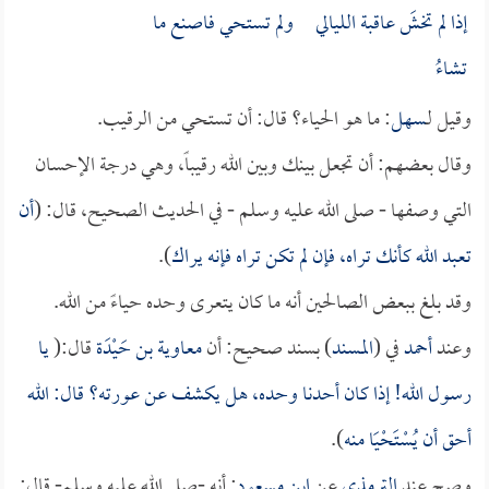
إذا لم تخشَ عاقبة الليالي ولم تستحي فاصنع ما
تشاءُ
وقيل لـ
سهل
: ما هو الحياء؟ قال: أن تستحي من الرقيب.
وقال بعضهم: أن تجعل بينك وبين الله رقيباً، وهي درجة الإحسان
التي وصفها - صلى الله عليه وسلم - في الحديث الصحيح، قال: (
أن
تعبد الله كأنك تراه، فإن لم تكن تراه فإنه يراك
).
وقد بلغ ببعض الصالحين أنه ما كان يتعرى وحده حياءً من الله.
وعند
أحمد
في (
المسند
) بسند صحيح: أن
معاوية بن حَيْدَة
قال:(
يا
رسول الله! إذا كان أحدنا وحده، هل يكشف عن عورته؟ قال: الله
أحق أن يُسْتَحْيَا منه
).
وصح عند
الترمذي
عن
ابن مسعود
: أنه -صلى الله عليه وسلم- قال: