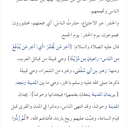
الناس وتجمعهم.
والحشر: هو الاجتماع، حشرتُ الناسَ: أي جمعتهم، محشورون:
مجموعون، يوم الحشر: يوم الجمع.
قال عليه الصلاة والسلام: {
آخِر مَن يُحْشَرْ -أي: آخِر مَن يُدْفَعْ
من الناس- راعيانِِ مِن مُزَيْـنَة
} وهي قبيلة من قبائل العرب،
ومنها:
زهير بن أبي سُلْمَى
، وغيره من الشعراء، وهي قبيلة
ذكرها صلى الله عليه وسلم بالخير، وهي ما بين
المدينة
و
نجد
.
{
يريدان
المدينة
ينعقان بغنمهما؛ فيجدانها وحوشاً}: يجدان
المدينة
وحوشاً، وقد انتهى الناس، وماتوا في المدن والقرى قبل
قيام الساعة، وهبَّت عليهم ريح باردة، فأفناهم الله،
ثُمَّ رُدُّوا