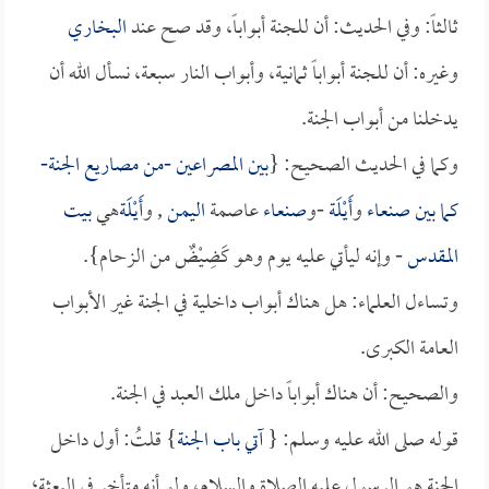
ثالثاً: وفي الحديث: أن للجنة أبواباً، وقد صح عند
البخاري
وغيره: أن للجنة أبواباً ثمانية، وأبواب النار سبعة، نسأل الله أن
يدخلنا من أبواب الجنة.
وكما في الحديث الصحيح: {
بين المصراعين -من مصاريع الجنة-
كما بين
صنعاء
و
أَيْلَة
-و
صنعاء
عاصمة
اليمن
, و
أَيْلَة
هي
بيت
المقدس
- وإنه ليأتي عليه يوم وهو كَضِيْضٌ من الزحام}.
وتساءل العلماء: هل هناك أبواب داخلية في الجنة غير الأبواب
العامة الكبرى.
والصحيح: أن هناك أبواباً داخل ملك العبد في الجنة.
قوله صلى الله عليه وسلم: {
آتي باب الجنة
} قلتُ: أول داخل
الجنة هو الرسول عليه الصلاة والسلام، ولو أنه متأخر في البعثة؛