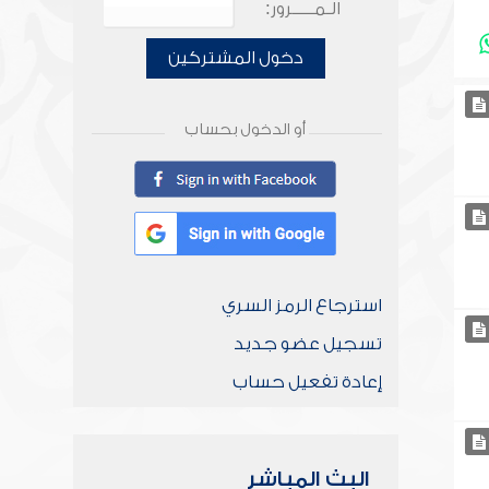
الـمـــــرور:
دخول المشتركين
أو الدخول بحساب
استرجاع الرمز السري
تسجيل عضو جديد
إعادة تفعيل حساب
البث المباشر