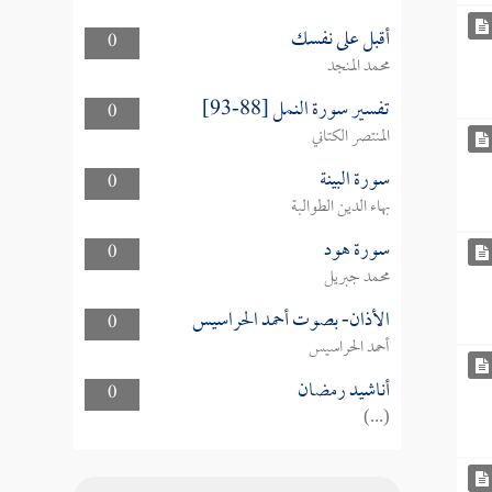
أقبل على نفسك
0
محمد المنجد
تفسير سورة النمل [88-93]
0
المنتصر الكتاني
سورة البينة
0
بهاء الدين الطوالبة
سورة هود
0
محمد جبريل
الأذان- بصوت أحمد الحراسيس
0
أحمد الحراسيس
أناشيد رمضان
0
(...)