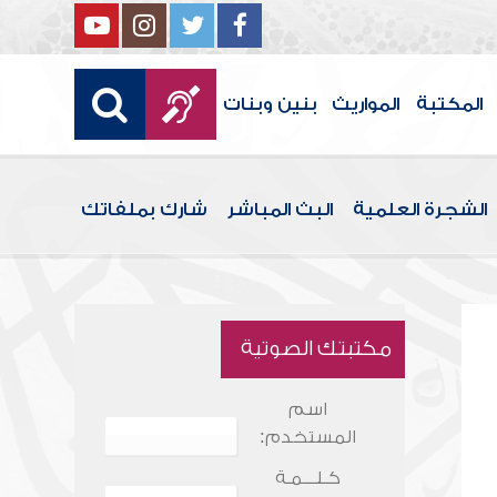
المكتبة
المواريث
بنين وبنات
الشجرة العلمية
البث المباشر
شارك بملفاتك
مكتبتك الصوتية
اسم
المستخدم:
كـلـــمـة