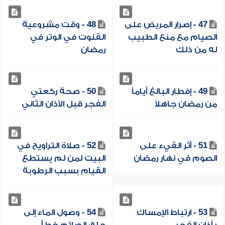
47 - إصرار المريض على
48 - وقت مشروعية
الصيام مع منع الطبيب
القنوت في الوتر في
له من ذلك
رمضان
49 - إفطار البالغ أياماً
50 - صحة ركعتي
من رمضان جاهلاً
الفجر قبل الأذان الثاني
51 - أثر القيء على
52 - صلاة التراويح في
الصوم في نهار رمضان
البيت لمن لم يستطع
القيام بسبب الرطوبة
53 - ارتباط الإمساك
54 - وصول الماء إلى