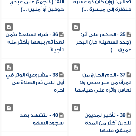
تعالى: (وإن كان ذو عسرة
الله: (لا أجمع على عبدي
فنظرة إلى ميسرة ...)
خوفين أو أمنين ...)
35 - الحكم على أثر:
36 - شراء السلعة بثمن
(جدد السفينة فإن البحر
نقداً ثم بيعها بأكثر منه
عميق ...)
تأجيلاً
37 - الدم الخارج من
38 - مشروعية الوتر في
المرأة من غير حيض ولا
أول الليل ثم الصلاة في
نفاس وأثره على صيامها
آخره
39 - تأخير المديون
40 - التشهد بعد
للدين أكثر من المدة
سجود السهو
المتفق عليها