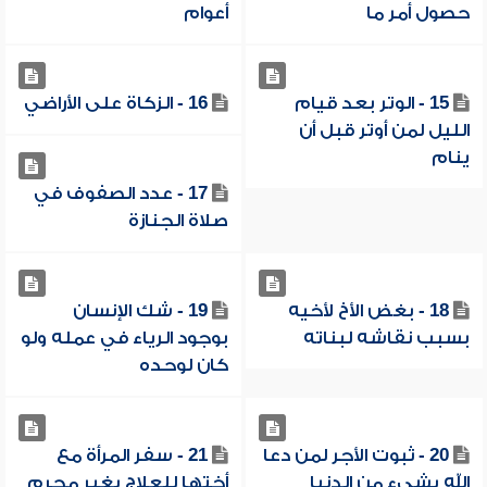
حصول أمر ما
أعوام
15 - الوتر بعد قيام
16 - الزكاة على الأراضي
الليل لمن أوتر قبل أن
ينام
17 - عدد الصفوف في
صلاة الجنازة
18 - بغض الأخ لأخيه
19 - شك الإنسان
بسبب نقاشه لبناته
بوجود الرياء في عمله ولو
كان لوحده
20 - ثبوت الأجر لمن دعا
21 - سفر المرأة مع
الله بشيء من الدنيا
أختها للعلاج بغير محرم