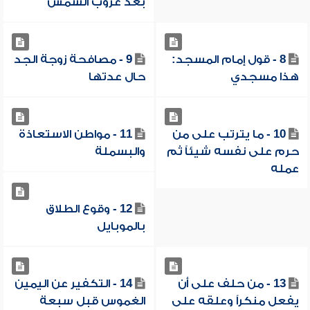
بعد غروب الشمس
8 - قول إمام المسجد:
9 - مصافحة زوجة الجد
هذا مسجدي
حال عدتها
10 - ما يترتب على من
11 - مواطن الاستعاذة
حرم على نفسه شيئاً ثم
والبسملة
عمله
12 - وقوع الطلاق
بالموبايل
13 - من حلف على أن
14 - التكفير عن اليمين
يفعل منكراً وعلقه على
الغموس قبل سبعة