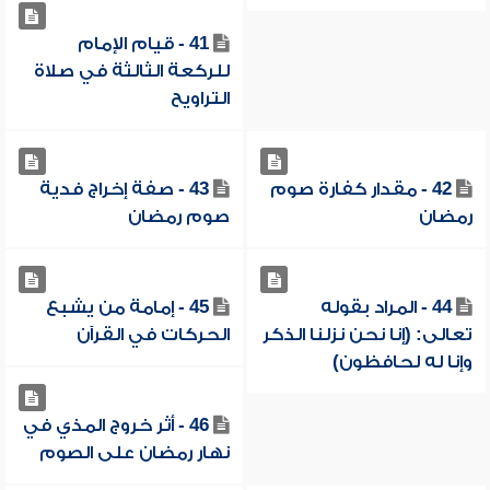
41 - قيام الإمام
للركعة الثالثة في صلاة
التراويح
42 - مقدار كفارة صوم
43 - صفة إخراج فدية
رمضان
صوم رمضان
44 - المراد بقوله
45 - إمامة من يشبع
تعالى: (إنا نحن نزلنا الذكر
الحركات في القرآن
وإنا له لحافظون)
46 - أثر خروج المذي في
نهار رمضان على الصوم