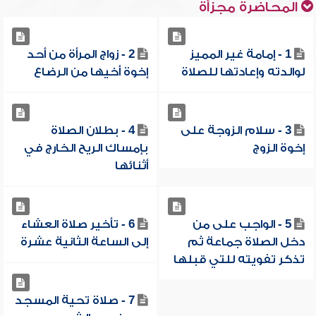
المحاضرة مجزأة
1 - إمامة غير المميز
2 - زواج المرأة من أحد
لوالدته وإعادتها للصلاة
إخوة أخيها من الرضاع
3 - سلام الزوجة على
4 - بطلان الصلاة
إخوة الزوج
بإمساك الريح الخارج في
أثنائها
5 - الواجب على من
6 - تأخير صلاة العشاء
دخل الصلاة جماعة ثم
إلى الساعة الثانية عشرة
تذكر تفويته للتي قبلها
7 - صلاة تحية المسجد