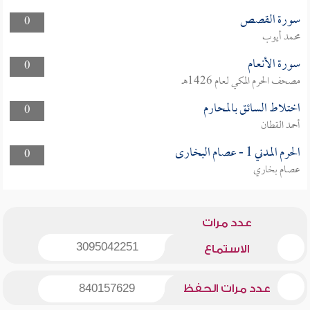
سورة القصص
0
محمد أيوب
سورة الأنعام
0
مصحف الحرم المكي لعام 1426هـ
اختلاط السائق بالمحارم
0
أحمد القطان
الحرم المدني 1 - عصام البخارى
0
عصام بخاري
عدد مرات
3095042251
الاستماع
عدد مرات الحفظ
840157629