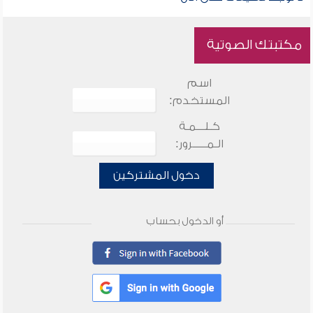
مكتبتك الصوتية
اسم
المستخدم:
كـلـــمـة
الـمـــــرور:
دخول المشتركين
أو الدخول بحساب