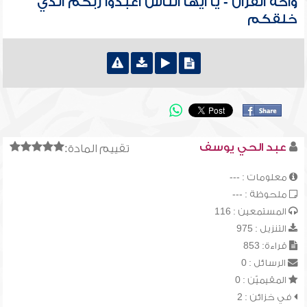
واحة القرآن - يا أيها الناس اعبدوا ربكم الذي
خلقكم
عبد الحي يوسف
تقييم المادة:
معلومات : ---
ملحوظة : ---
المستمعين : 116
التنزيل : 975
قراءة: 853
الرسائل : 0
المقيميّن : 0
في خزائن : 2