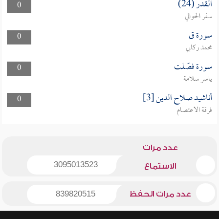
القدر (24)
0
سفر الحوالي
سورة ق
0
محمد ركابي
سورة فصّلت
0
ياسر سلامة
أناشيد صلاح الدين [3]
0
فرقة الاعتصام
عدد مرات
3095013523
الاستماع
عدد مرات الحفظ
839820515