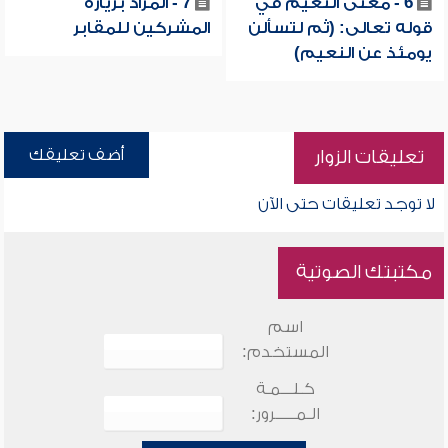
6 - معنى النعيم في
7 - المراد بزيارة
قوله تعالى: (ثم لتسألن
المشركين للمقابر
يومئذ عن النعيم)
أضف تعليقك
تعليقات الزوار
لا توجد تعليقات حتى الآن
مكتبتك الصوتية
اسم
المستخدم:
كـلـــمـة
الـمـــــرور: