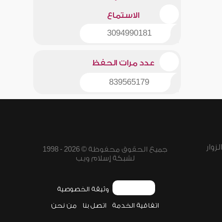
الاستماع
3094990181
عدد مرات الحفظ
839565179
زوار
جميع الحقوق محفوظة © 2026 - 1998
لشبكة إسلام ويب
وثيقة الخصوصية
اتفاقية الخدمة
اتصل بنا
من نحن