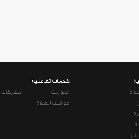
ية
خدمات تفاعلية
داة
المواريث
مشاركات ال
مواقيت الصلاة
رة
ة
عشر