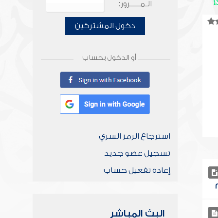
الـمـــــرور:
دخول المشتركين
أو الدخول بحساب
استرجاع الرمز السري
تسجيل عضو جديد
إعادة تفعيل حساب
البث المباشر