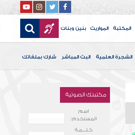
المكتبة
المواريث
بنين وبنات
الشجرة العلمية
البث المباشر
شارك بملفاتك
مكتبتك الصوتية
اسم
المستخدم:
كـلـــمـة