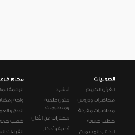
الصوتيات
محاور فرع
القرآن الكريم
أناشيد
الرحمة المه
محاضرات ودروس
متون علمية
واحة رمضان
ومنظومات
محاضرات مفرغة
الحج و العم
مختارات من الأذان
خطب جمعة
خطب جمع
أدعية و أذكار
الكتاب المسموع
القراءات ال