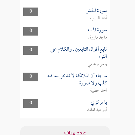
سورة الحشر
0
أحمد الديب
سورة المسد
0
ماجد فاروق
تابع أقوال التابعين , والكلام على
0
النوء
ياسر برهامي
ما جاء أن الملائكة لا تدخل بيتا فيه
0
كلب ولا صورة
أحمد حطيبة
يا مركزي
0
أبو عبد الملك
عدد مرات