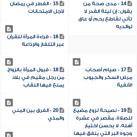
14 - مدى صحة من
15 - الفطر في رمضان
يقول: إن ليلة القدر لا
لأجل الامتحانات
تأتي لقاطع رحم أو عاق
لوالديه
16 - قراءة المرأة للقرآن
عبر التلفاز والإذاعة
17 - صيام أصحاب
18 - قبول المرأة بالزواج
مرض السكر والجيوب
من رجل مقيم في بلاد
الأنفية
يمنع فيها النقاب
19 - نصيحة لزوج مضيع
20 - الفرق بين المني
للصلاة، مقصر في عشرة
والمذي
أهله، لا يحسن اختيار
وجوه البر التي ينفق فيها