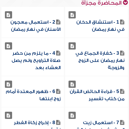
المحاضرة مجزأة
1 - استنشاق الدخان
2 - ‏استعمال معجون
في نهار رمضان
الأسنان في نهار رمضان
3 - كفارة الجماع في
4 - ما يلزم من حضر
نهار رمضان على الزوج
صلاة التراويح ولم يصل
والزوجة
العشاء بعد
5 - قراءة الحائض القرآن
6 - ظهور المعتدة أمام
من كتاب تفسير
زوج ابنتها
7 - استعمال زيت
8 - إخراج زكاة الفطر