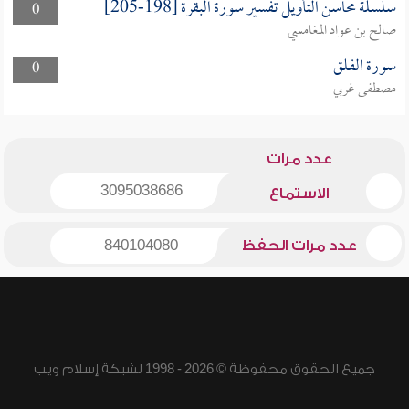
سلسلة محاسن التأويل تفسير سورة البقرة [198-205]
0
صالح بن عواد المغامسي
سورة الفلق
0
مصطفى غربي
عدد مرات
3095038686
الاستماع
عدد مرات الحفظ
840104080
جميع الحقوق محفوظة © 2026 - 1998 لشبكة إسلام ويب