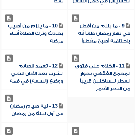
الحشيش في دهن الشعر
نقداً
9 - ما يلزم من أفطر
10 - ما يلزم من أصيب
في نهار رمضان ظاناً أنه
بحادث وترك الصلاة أثناء
باحتلامه أصبح مفطراً
مرضه
11 - الكلام على فتوى
12 - تعمد الصائم
المجمع الفقهي بجواز
الشرب بعد الأذان الثاني
الفطر للساكنين قريباً
ووضع (السفة) في فمه
من البحر الأحمر
13 - نية صيام رمضان
في أول ليلة من رمضان