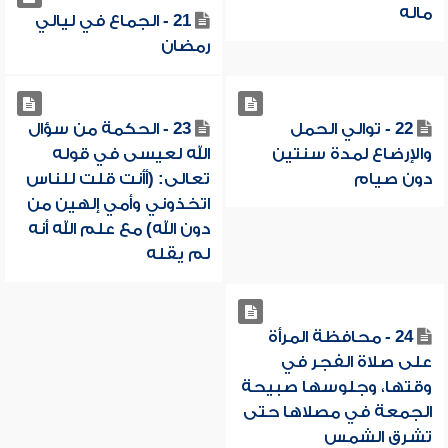
ماله
21 - الجماع في ليالي
رمضان
22 - توالي الحمل
23 - الحكمة من سؤال
والإرضاع لمدة سنتين
الله لعيسى في قوله
دون صيام
تعالى: (أأنت قلت للناس
اتخذوني وأمي إلهين من
دون الله) مع علم الله أنه
لم يقله
24 - محافظة المرأة
على صلاة الفجر في
وقتها، وجلوسها صبيحة
الجمعة في مصلاها حتى
تشرق الشمس