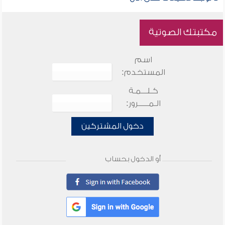
مكتبتك الصوتية
اسم
المستخدم:
كـلـــمـة
الـمـــــرور:
دخول المشتركين
أو الدخول بحساب