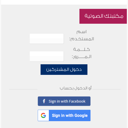
مكتبتك الصوتية
اسم
المستخدم:
كـلـــمـة
الـمـــــرور:
دخول المشتركين
أو الدخول بحساب