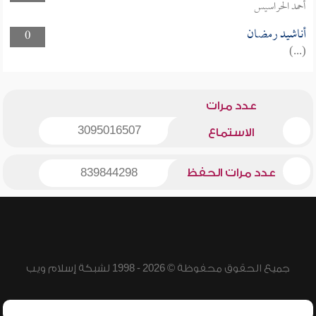
أحمد الحراسيس
أناشيد رمضان
0
(...)
عدد مرات
3095016507
الاستماع
عدد مرات الحفظ
839844298
جميع الحقوق محفوظة © 2026 - 1998 لشبكة إسلام ويب