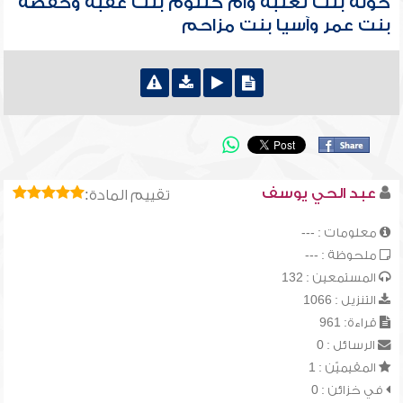
خولة بنت ثعلبة وأم كلثوم بنت عقبة وحفصة
بنت عمر وآسيا بنت مزاحم
عبد الحي يوسف
تقييم المادة:
معلومات : ---
ملحوظة : ---
المستمعين : 132
التنزيل : 1066
قراءة: 961
الرسائل : 0
المقيميّن : 1
في خزائن : 0