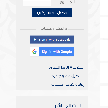
الـمـــــرور:
دخول المشتركين
أو الدخول بحساب
استرجاع الرمز السري
تسجيل عضو جديد
إعادة تفعيل حساب
البث المباشر