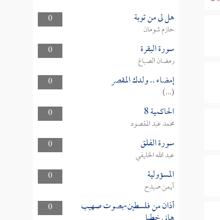
هل لى من توبة
0
حازم شومان
سورة البقرة
0
رمضان الصباغ
إمضاء .. ولدك المقصر
0
(...)
الحاكمية 8
0
محمد عبد المقصود
سورة الفلق
0
عبد الله الخليفي
المسؤولية
0
أيمن صيدح
أذان من فلسطين-بصوت صهيب
0
هاني خطبا