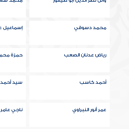
وائل نصر الدين ابو طيفور
محمد سعيد
محمد دسوقي
إسماعيل ع
رياض عدنان الصعب
حمزة محم
أحمد كاسب
سيد أحمد
عمر أنور النبراوي
ناجي عامر 