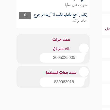
صهيب هاني خطبا
إنك راجع للدنيا قلت لا أريد الرجوع
0
خالد الراشد
ل
عدد مرات
الاستماع
3095025905
عدد مرات الحفظ
839963918