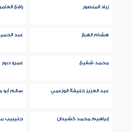
زياد المنصور
رافع العام
هشام الهراز
عبد الحميد
محمد شفيع
عمرو دبور
عبد العزيز خليفة الوزعمي
سالم أبو
إبراهيم محمد كشيدان
جليبيب م