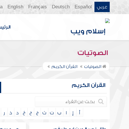
عربي
Español
Deutsch
Français
English
ia
الرئي
الصوتيات
الصوتيات
القرآن الكريم
القرآن الكريم
أ
إ
ا
ب
ت
ث
ج
ح
خ
د
ذ
ر