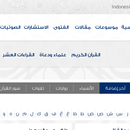
Indones
سية
موسوعات
مقالات
الفتوى
الاستشارات
الصوتيات
القرآن الكريم
علماء ودعاة
القراءات العشر
آخر إضافة
الأسماء
روايات
تلاوات
سور القرآن
ز
س
ش
ص
ض
ط
ظ
ع
غ
ف
ق
ك
ل
م
ن
ه
و