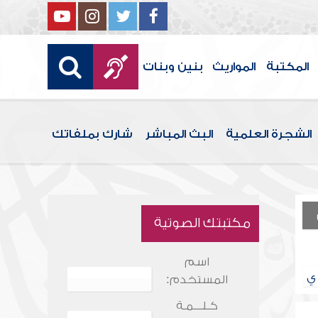
المكتبة
المواريث
بنين وبنات
الشجرة العلمية
البث المباشر
شارك بملفاتك
مكتبتك الصوتية
اسم
ي
المستخدم:
كـلـــمـة