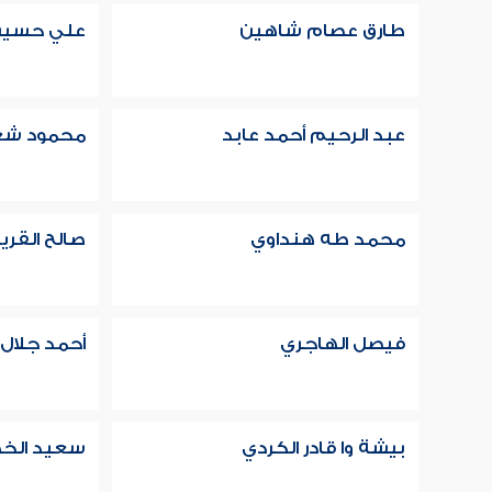
طارق عصام شاهين
علي حسين
عبد الرحيم أحمد عابد
محمود شع
محمد طه هنداوي
صالح القر
فيصل الهاجري
أحمد جلال
بيشة وا قادر الكردي
سعيد الخ