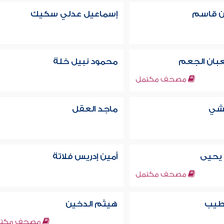
 قاسم
إسماعيل عدلي سكيك
بان الجعم
محمود نبيل خلة
مصحف مكتمل
يشي
ماجد العقل
 يحيى
أمين إدريس فلاتة
مصحف مكتمل
طيب
هيثم الدخين
مصحف مكتم