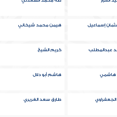
 القزاز
طه محمد السعدني
ثمان إسماعيل
هيمن محمد شيخاني
د عبدالمطلب
كريم الشيخ
 هاشمي
هاشم أبو دلال
الجعفراوي
طارق سعد الغريري