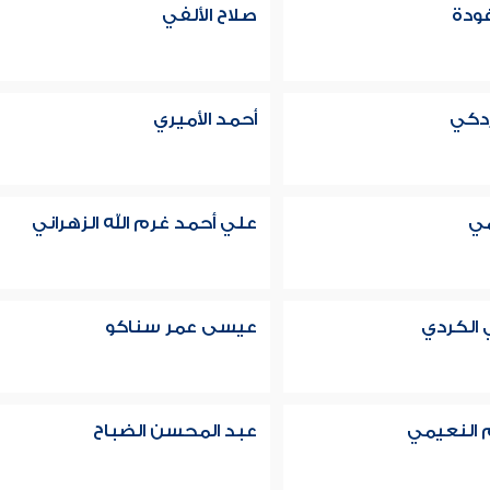
ودة
صلاح الألفي
زدكي
أحمد الأميري
مي
علي أحمد غرم الله الزهراني
 الكردي
عيسى عمر سناكو
 النعيمي
عبد المحسن الضباح