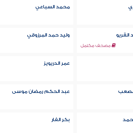
ري
محمد السباعي
 القريو
وليد حمد المرزوقي
مصحف مكتمل
عمر الدريويز
 مصعب
عبد الحكم رمضان موسى
حمد
بكر الفار