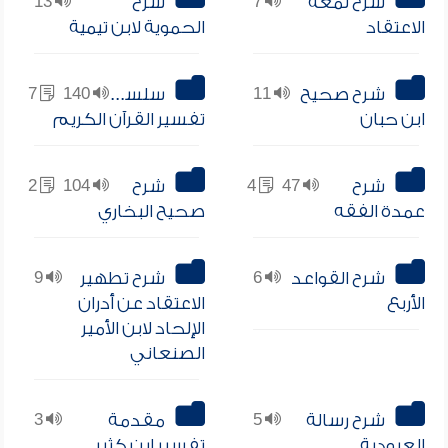
شرح لمعة
7
شرح
13
الاعتقاد
الحموية لابن تيمية
شرح صحيح
11
سلسلة
140
7
ابن حبان
تفسير القرآن الكريم
شرح
47
4
شرح
104
2
عمدة الفقه
صحيح البخاري
شرح القواعد
6
شرح تطهير
9
الأربع
الاعتقاد عن أدران
الإلحاد لابن الأمير
الصنعاني
شرح رسالة
5
مقدمة
3
العبودية
تفسير ابن كثير