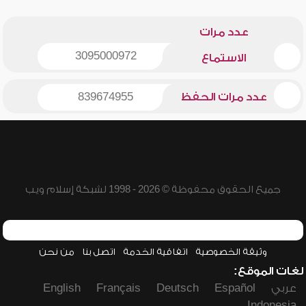
عدد مرات
3095000972
الاستماع
عدد مرات الحفظ
839674955
جميع الحقوق محفوظة © 2026 - 1998 لشبكة إسلام ويب
وثيقة الخصوصية
اتفاقية الخدمة
اتصل بنا
من نحن
لغات الموقع:
عربي
Español
Deutsch
Français
English
Indonesia