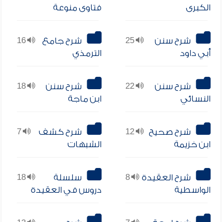
الكبرى
فتاوى منوعة
شرح سنن
25
شرح جامع
16
أبي داود
الترمذي
شرح سنن
22
شرح سنن
18
النسائي
ابن ماجة
شرح صحيح
12
شرح كشف
7
ابن خزيمة
الشبهات
شرح العقيدة
8
سلسلة
18
الواسطية
دروس في العقيدة