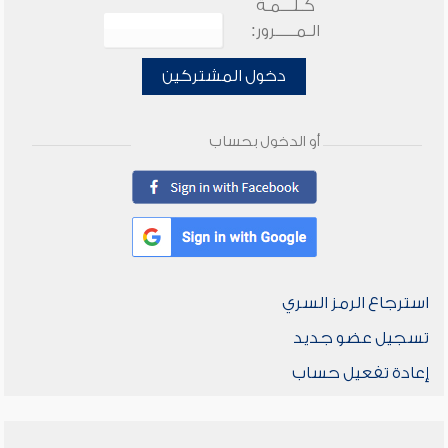
كـلـــمـة
الـمـــــرور:
دخول المشتركين
أو الدخول بحساب
استرجاع الرمز السري
تسجيل عضو جديد
إعادة تفعيل حساب