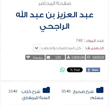
صفحة المحاضر
عبد العزيز بن عبد الله
الراجحي
عدد المواد :
748
التــصنـيــف:
580928
1368180
135
مفضلة
شرح صحيح
95
شرح كتاب
16
مسلم
السنة للبربهاري