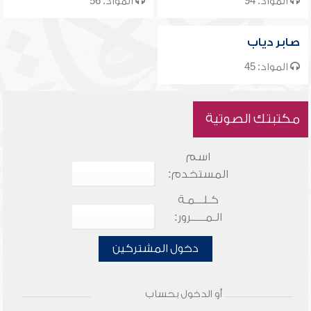
المواد: 94
المواد: 56
صابر دياب
المواد: 45
مكتبتك الصوتية
اسم
المستخدم:
كـلـــمـة
الـمـــــرور:
دخول المشتركين
أو الدخول بحساب