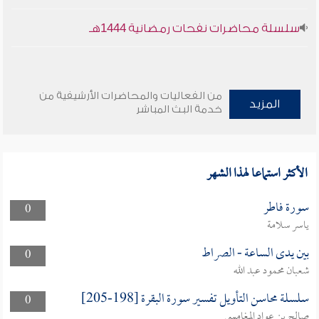
سلسلة محاضرات نفحات رمضانية 1444هـ
من الفعاليات والمحاضرات الأرشيفية من
المزيد
خدمة البث المباشر
الأكثر استماعا لهذا الشهر
سورة فاطر
0
ياسر سلامة
بين يدى الساعة - الصراط
0
شعبان محمود عبد الله
سلسلة محاسن التأويل تفسير سورة البقرة [198-205]
0
صالح بن عواد المغامسي