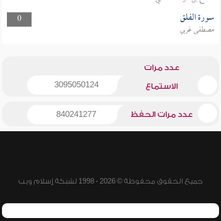
سورة الفلق
0
مصطفى غربي
عدد مرات
3095050124
الاستماع
عدد مرات الحفظ
840241277
جميع الحقوق محفوظة © 2026 - 1998 لشبكة إسلام ويب