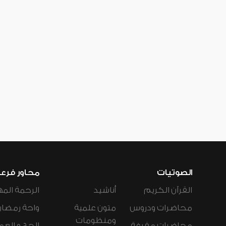
الصوتيات
محاور فرع
القرآن الكريم
أناشيد
الرحمة المه
محاضرات ودروس
متون علمية
واحة رمضان
ومنظومات
محاضرات مفرغة
الحج و العم