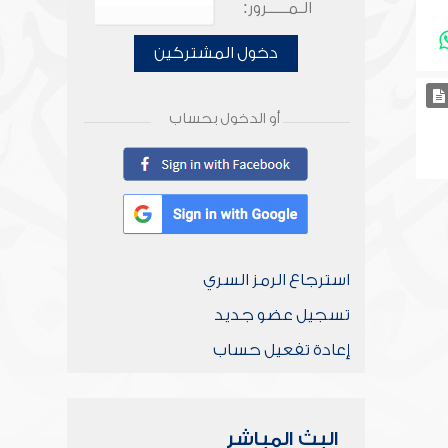
الـمـــــرور:
دخول المشتركين
أو الدخول بحساب
استرجاع الرمز السري
تسجيل عضو جديد
إعادة تفعيل حساب
البث المباشر