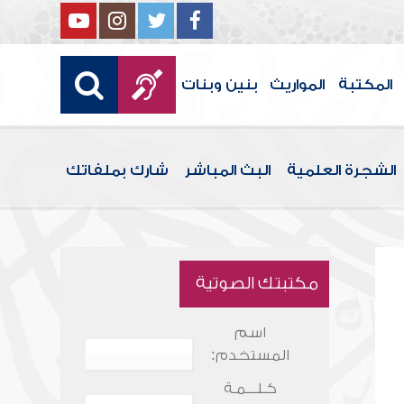
المكتبة
المواريث
بنين وبنات
الشجرة العلمية
البث المباشر
شارك بملفاتك
مكتبتك الصوتية
اسم
المستخدم:
كـلـــمـة