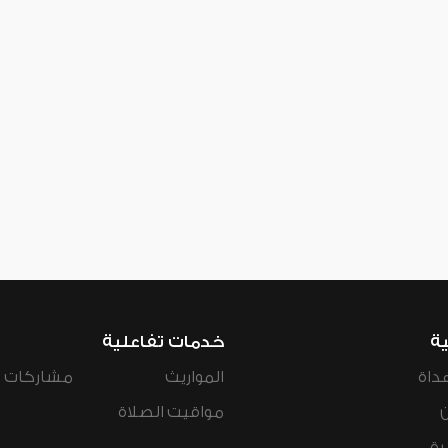
ية
خدمات تفاعلية
داة
المواريث
مشاركات ال
مواقيت الصلاة
رة