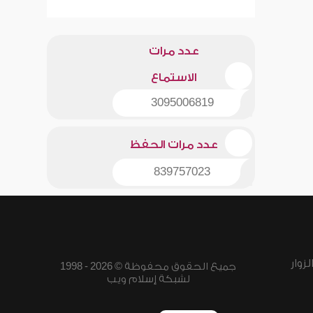
عدد مرات
الاستماع
3095006819
عدد مرات الحفظ
839757023
زوار
جميع الحقوق محفوظة © 2026 - 1998
لشبكة إسلام ويب