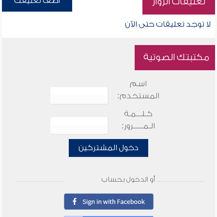
أضف تعليقك
تعليقات الزوار
لا توجد تعليقات حتى الآن
مكتبتك الصوتية
اسم
المستخدم:
كـلـــمـة
الـمـــــرور:
دخول المشتركين
أو الدخول بحساب