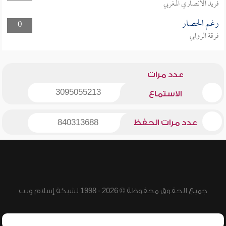
فريد الأنصاري المغربي
رغم الحصار
0
فرقة الروابي
عدد مرات
3095055213
الاستماع
عدد مرات الحفظ
840313688
جميع الحقوق محفوظة © 2026 - 1998 لشبكة إسلام ويب