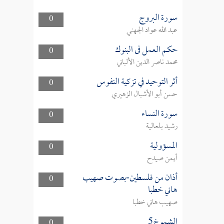
سورة البروج
0
عبد الله عواد الجهني
حكم العمل فى البنوك
0
محمد ناصر الدين الألباني
أثر التوحيد في تزكية النفوس
0
حسن أبو الأشبال الزهيري
سورة النساء
0
رشيد بلعالية
المسؤولية
0
أيمن صيدح
أذان من فلسطين-بصوت صهيب
0
هاني خطبا
صهيب هاني خطبا
الشموخ5
0