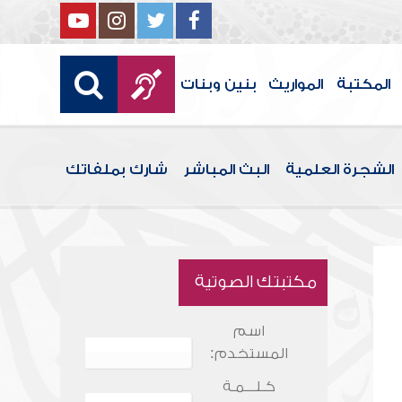
المكتبة
المواريث
بنين وبنات
الشجرة العلمية
البث المباشر
شارك بملفاتك
مكتبتك الصوتية
اسم
المستخدم:
كـلـــمـة