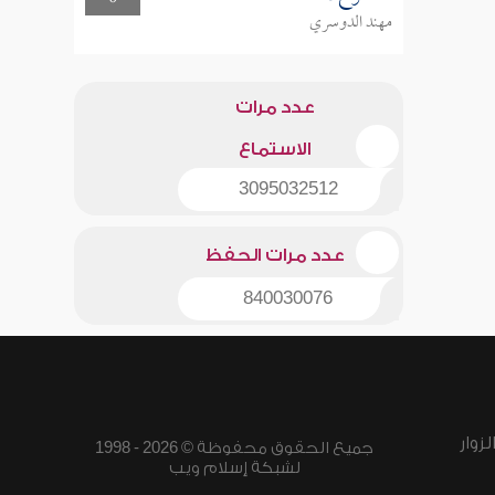
مهند الدوسري
عدد مرات
الاستماع
3095032512
عدد مرات الحفظ
840030076
زوار
جميع الحقوق محفوظة © 2026 - 1998
لشبكة إسلام ويب