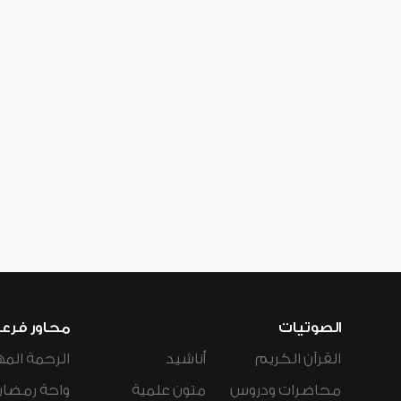
الصوتيات
محاور فرع
القرآن الكريم
أناشيد
الرحمة المه
محاضرات ودروس
متون علمية
واحة رمضان