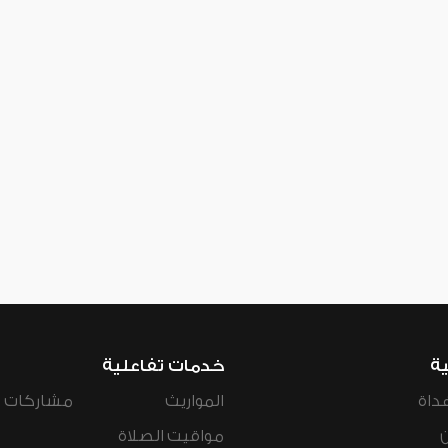
ية
خدمات تفاعلية
داة
المواريث
مشاركات ال
مواقيت الصلاة