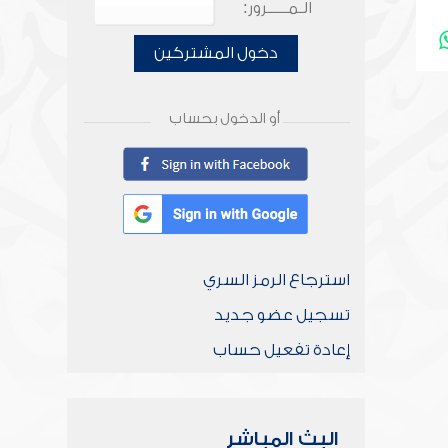
الـمـــــرور:
دخول المشتركين
أو الدخول بحساب
استرجاع الرمز السري
تسجيل عضو جديد
إعادة تفعيل حساب
البث المباشر