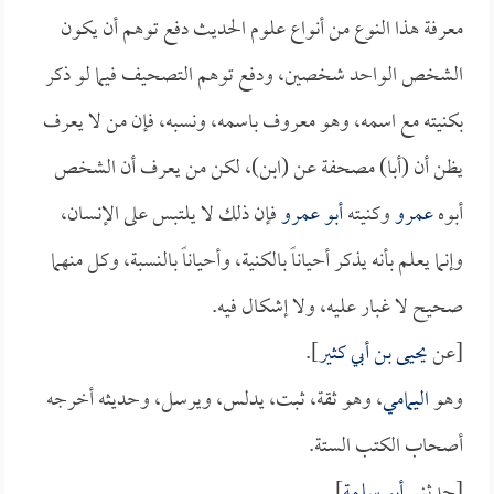
معرفة هذا النوع من أنواع علوم الحديث دفع توهم أن يكون
الشخص الواحد شخصين، ودفع توهم التصحيف فيما لو ذكر
بكنيته مع اسمه، وهو معروف باسمه، ونسبه، فإن من لا يعرف
يظن أن (أبا) مصحفة عن (ابن)، لكن من يعرف أن الشخص
أبوه
عمرو
وكنيته
أبو عمرو
فإن ذلك لا يلتبس على الإنسان،
وإنما يعلم بأنه يذكر أحياناً بالكنية، وأحياناً بالنسبة، وكل منهما
صحيح لا غبار عليه، ولا إشكال فيه.
[عن
يحيى بن أبي كثير
].
وهو
اليمامي
، وهو ثقة، ثبت، يدلس، ويرسل، وحديثه أخرجه
أصحاب الكتب الستة.
[حدثني
أبو سلمة
].