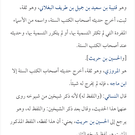
وهو
قتيبة بن سعيد بن جميل بن طريف البغلاني
، وهو ثقة،
ثبت، أخرج حديثه أصحاب الكتب الستة، واسمه من الأسماء
المفردة التي لم تكثر التسمية بها، أو لم يتكرر التسمية بها، وحديثه
عند أصحاب الكتب الستة.
[و
الحسين بن حريث
].
هو
المروزي
، وهو ثقة، أخرج حديثه أصحاب الكتب الستة إلا
ابن ماجه
، فإنه لم يخرج له شيئاً.
قال
النسائي
: (واللفظ له) لأنه ذكر شيخين من شيوخه روى
عنهما هذا الحديث، وقال بعد ذكر الشيخين: واللفظ له، وهو
يرجع إلى
الحسين بن حريث
، يعني: أن هذا لفظه، اللفظ المذكور
المثبت هو لفظ شيخه الثاني.