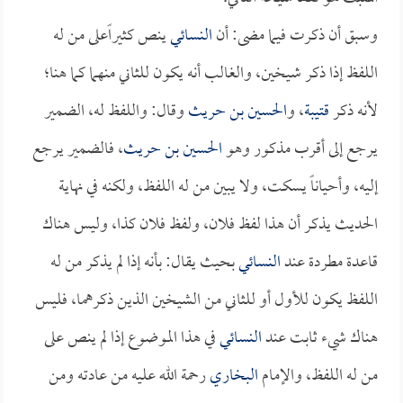
وسبق أن ذكرت فيما مضى: أن
النسائي
ينص كثيراًعلى من له
اللفظ إذا ذكر شيخين، والغالب أنه يكون للثاني منهما كما هنا؛
لأنه ذكر
قتيبة
، و
الحسين بن حريث
وقال: واللفظ له، الضمير
يرجع إلى أقرب مذكور وهو
الحسين بن حريث
، فالضمير يرجع
إليه، وأحياناً يسكت، ولا يبين من له اللفظ، ولكنه في نهاية
الحديث يذكر أن هذا لفظ فلان، ولفظ فلان كذا، وليس هناك
قاعدة مطردة عند
النسائي
بحيث يقال: بأنه إذا لم يذكر من له
اللفظ يكون للأول أو للثاني من الشيخين الذين ذكرهما، فليس
هناك شيء ثابت عند
النسائي
في هذا الموضوع إذا لم ينص على
من له اللفظ، والإمام
البخاري
رحمة الله عليه من عادته ومن