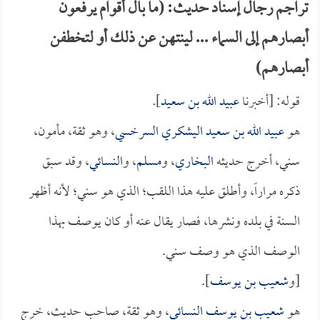
تراجم رجال إسناد حديث: (ما بال أقوام يرفعون
أبصارهم إلى السماء ... لينتهن عن ذلك أو لتخطفن
أبصارهم)
قوله: [أخبرنا
عبيد الله بن سعيد
].
هو
عبيد الله بن سعيد اليشكري السرخسي
، وهو ثقة، مأمون،
سني، أخرج حديثه
البخاري
، و
مسلم
، و
النسائي
، وقد سبق
ذكره مراراً، وأطلق عليه هذا اللقب؛ الذي هو سني؛ لأنه أظهر
السنة في بلده ونشرها، فصار يقال عنه أو كان يوصف بهذا
الوصف الذي هو وصف سني.
[و
شعيب بن يوسف
].
هو
شعيب بن يوسف النسائي
، وهو ثقة، صاحب حديث، خرج