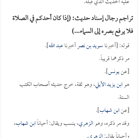
عليه الحديث الذي قبله.
تراجم رجال إسناد حديث: (إذا كان أحدكم في الصلاة
فلا يرفع بصره إلى السماء...)
قوله: [أخبرنا
سويد بن نصر
أخبرنا
عبد الله
].
مر ذكرهما قريباً.
[عن
يونس
].
هو
ابن يزيد الأيلي
، وهو ثقة، خرج حديثه أصحاب الكتب
الستة.
[عن
ابن شهاب
].
وقد مر ذكره، وهو
الزهري
، ينسب ويقال: أحياناً
ابن شهاب
،
وأحياناً يقال:
الزهري
.