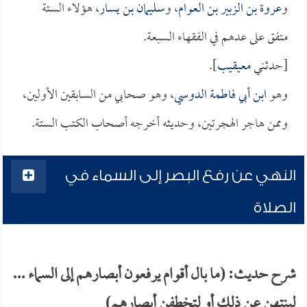
و
عروة بن الزبير بن العوام
، و
سليمان بن يسار
، هؤلاء الستة
متفق على عدهم في الفقهاء السبعة.
[حدثني
معيقيب
].
وهو
ابن أبي فاطمة الدوسي
، وهو صحابي من السابقين الأولين،
وممن هاجر الهجرتين، وحديثه أخرجه أصحاب الكتب الستة.
النهي عن رفع البصر إلى السماء في
الصلاة
شرح حديث: (ما بال أقوام يرفعون أبصارهم إلى السماء ...
لينتهن عن ذلك أو لتخطفن أبصارهم)