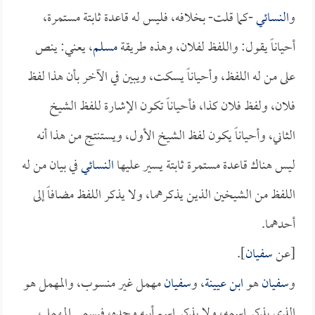
و
النسائي
-كما قلت- بخلافه، فليس له قاعدة ثابتة مستمرة،
أحياناً يقول: واللفظ لفلان، وهذه طريقة
مسلم
، يعني: ينص
على من له اللفظ، وأحياناً يسكت، ويبين في الآخر بأن هذا لفظ
فلان، ولفظ فلان كذا، فأحياناً تكون الإشارة للفظ الشيخ
الثاني، وأحياناً يكون لفظ الشيخ الأول، ويستنتج من هذا أنه
ليس هناك قاعدة مستمرة ثابتة يسير عليها
النسائي
في بيان من له
اللفظ من الشيخين الذين يذكرهما، ولا يذكر اللفظ مضافاً إلى
أحدهما.
[عن
سفيان
].
و
سفيان
هو
ابن عيينة
، و
سفيان
مهمل غير منسوب، والمهمل هو
الذي يذكر اسمه، ولا يذكر اسم أبيه وجده، فيسمى المهمل،