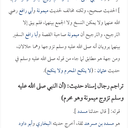
] الحديث صحيح، ولكنه مخالف لحديث
ميمونة
و
أبي رافع
رضي
الله عنهما ولا يمكن النسخ ولا الجمع بينهما، فلم يبق إلا
الترجيح، والترجيح أن
ميمونة
صاحبة القصة و
أبا رافع
السفير
بينهما يرويان أنه صلى الله عليه وسلم تزوجها وهما حلالان،
ومن جهة هو مطابق لما جاء من قوله صلى الله عليه وسلم في
حديث
عثمان
: (
لا ينكح المحرم ولا ينكح
).
تراجم رجال إسناد حديث: (أن النبي صلى الله عليه
وسلم تزوج ميمونة وهو محرم)
قوله: [ قال حدثنا
مسدد
].
هو
مسدد بن مسرهد
ثقة، أخرج حديثه
البخاري
و
أبو داود