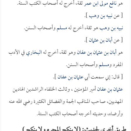
هو
نافع مولى ابن عمر
ثقة، أخرج له أصحاب الكتب الستة.
[ عن
نبيه بن وهب
].
نبيه بن وهب
هو ثقة، أخرج له
مسلم
وأصحاب السنن.
[ عن
أبان بن عثمان
].
هو
أبان بن عثمان بن عفان
وهو ثقة، أخرج له
البخاري
في الأدب
المفرد و
مسلم
وأصحاب السنن.
[ قال: إني سمعت أبي
عثمان بن عفان
].
عثمان بن عفان
أمير المؤمنين ، وثالث الخلفاء الراشدين الهادين
المهديين، صاحب المناقب الجمة والفضائل الكثيرة رضي الله عنه
وأرضاه، وحديثه أخرجه أصحاب الكتب الستة.
طريق أخرى لحديث: (لا ينكح المحرم ولا ينكح )