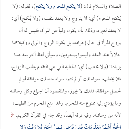
الصلاة والسلام قال: (
لا ينكح المحرم ولا ينكح
)، فقوله: (لا
يَنكح المحرم) أي: لا يتزوج ولا يعقد بنفسه، (ولا يُنكح) أي:
لا يعقد لغيره، وذلك بأن يكون ولياً عن المرأة، فليس له أن
يزوج المرأة في حال إحرامه، بل يكون الزوج والولي ووكيلاهما
حلالاً عند العقد وليسوا بمحرمين، وسيأتي لفظ آخر بعد هذا
بزيادة: (ولا يخطب) أي: الخطبة التي هي التقدم بطلب الزواج،
فلا يخطب، سواء تمت أو لم تتم، سواء حصلت موافقة أو لم
تحصل موافقة، فذلك لا يجوز، والمقصود أن الجماع وكل وسائله
وما يؤدي إليه ممنوع منه المحرم، ولهذا منع المحرم من الطيب؛
لأنه من وسائله، وفيه ترفه أيضاً، وقد جاء في القرآن الكريم:
الْحَجُّ أَشْهُرٌ مَعْلُومَاتٌ فَمَنْ فَرَضَ فِيهِنَّ الْحَجَّ فَلا رَفَثَ وَلا