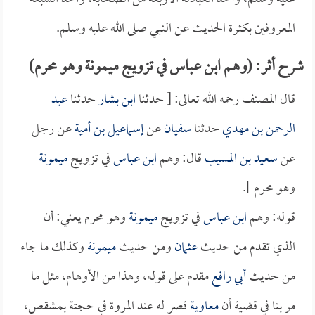
المعروفين بكثرة الحديث عن النبي صلى الله عليه وسلم.
شرح أثر: (وهم ابن عباس في تزويج ميمونة وهو محرم)
قال المصنف رحمه الله تعالى: [ حدثنا
ابن بشار
حدثنا
عبد
الرحمن بن مهدي
حدثنا
سفيان
عن
إسماعيل بن أمية
عن رجل
عن
سعيد بن المسيب
قال: وهم
ابن عباس
في تزويج
ميمونة
وهو محرم ].
قوله: وهم
ابن عباس
في تزويج
ميمونة
وهو محرم يعني: أن
الذي تقدم من حديث
عثمان
ومن حديث
ميمونة
وكذلك ما جاء
من حديث
أبي رافع
مقدم على قوله، وهذا من الأوهام، مثل ما
مر بنا في قضية أن
معاوية
قصر له عند المروة في حجتة بمشقص،