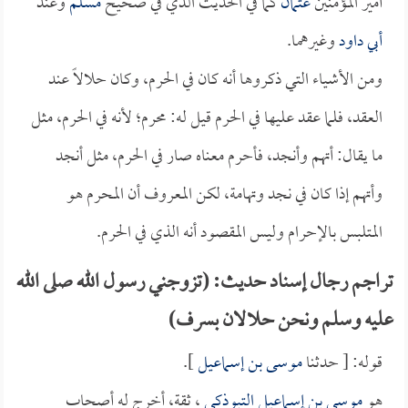
أمير المؤمنين
عثمان
كما في الحديث الذي في صحيح
مسلم
وعند
أبي داود
وغيرهما.
ومن الأشياء التي ذكروها أنه كان في الحرم، وكان حلالاً عند
العقد، فلما عقد عليها في الحرم قيل له: محرم؛ لأنه في الحرم، مثل
ما يقال: أتهم وأنجد، فأحرم معناه صار في الحرم، مثل أنجد
وأتهم إذا كان في نجد وتهامة، لكن المعروف أن المحرم هو
المتلبس بالإحرام وليس المقصود أنه الذي في الحرم.
تراجم رجال إسناد حديث: (تزوجني رسول الله صلى الله
عليه وسلم ونحن حلالان بسرف)
قوله: [ حدثنا
موسى بن إسماعيل
].
هو
موسى بن إسماعيل التبوذكي
، ثقة، أخرج له أصحاب