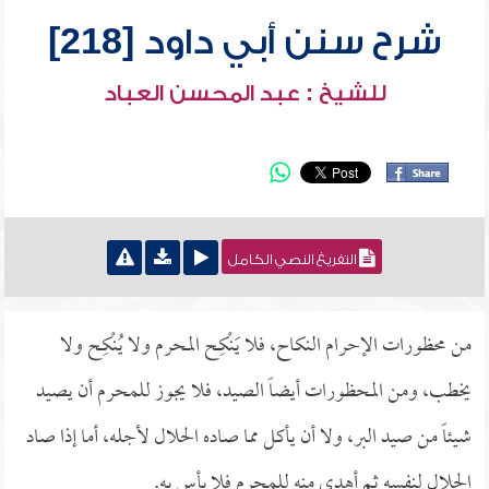
شرح سنن أبي داود [218]
للشيخ : عبد المحسن العباد
التفريغ النصي الكامل
من محظورات الإحرام النكاح، فلا يَنْكِح المحرم ولا يُنْكِح ولا
يخطب، ومن المحظورات أيضاً الصيد، فلا يجوز للمحرم أن يصيد
شيئاً من صيد البر، ولا أن يأكل مما صاده الحلال لأجله، أما إذا صاد
الحلال لنفسه ثم أهدى منه للمحرم فلا بأس به.