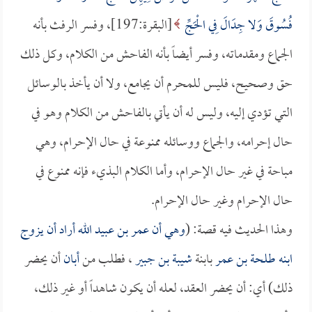
فُسُوقَ وَلا جِدَالَ فِي الْحَجِّ
[البقرة:197]، وفسر الرفث بأنه
الجماع ومقدماته، وفسر أيضاً بأنه الفاحش من الكلام، وكل ذلك
حق وصحيح، فليس للمحرم أن يجامع، ولا أن يأخذ بالوسائل
التي تؤدي إليه، وليس له أن يأتي بالفاحش من الكلام وهو في
حال إحرامه، والجماع ووسائله ممنوعة في حال الإحرام، وهي
مباحة في غير حال الإحرام، وأما الكلام البذيء فإنه ممنوع في
حال الإحرام وغير حال الإحرام.
وهذا الحديث فيه قصة: (
وهي أن
عمر بن عبيد الله
أراد أن يزوج
ابنه
طلحة بن عمر
بابنة
شيبة بن جبير
، فطلب من
أبان
أن يحضر
ذلك) أي: أن يحضر العقد، لعله أن يكون شاهداً أو غير ذلك،