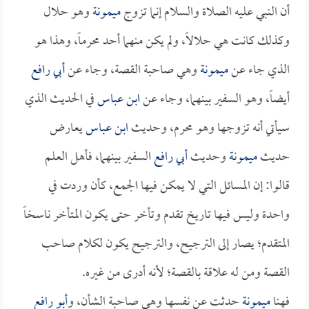
أن النبي عليه الصلاة والسلام إنما تزوج
ميمونة
وهو حلال
وكذلك كانت هي حلالاً، ولم يكن منهما أحد محرماً، وهذا هو
الذي جاء عن
ميمونة
وهي صاحبة القصة، وجاء عن
أبي رافع
أيضاً، وهو السفير بينهما، وجاء عن
ابن عباس
في الحديث الذي
سيأتي أنه تزوجها وهو محرم، وحديث
ابن عباس
يعارض
حديث
ميمونة
وحديث
أبي رافع
السفير بينهما، فأهل العلم
قالوا: إن المسائل التي لا يمكن فيها الجمع، كأن وردت في
واحدة وليس فيها تاريخ تقدم وتأخر حتى يكون المتأخر ناسخاً
المتقدم؛ يصار إلى الترجيح، والترجيح يكون لكلام صاحب
القصة ومن له علاقة بالقصة؛ لأنه أدرى من غيره.
فهنا
ميمونة
حدثت عن نفسها وهي صاحبة الشأن، و
أبو رافع