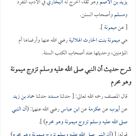
يزيد بن الأصم
وهو ثقة، أخرج له
البخاري
في الأدب المفرد
و
مسلم
وأصحاب السنن.
[ عن
ميمونة
].
هي
ميمونة بنت الحارث الهلالية
رضي الله عنها وأرضاها أم
المؤمنين، وحديثها عند أصحاب الكتب الستة.
شرح حديث أن النبي صلى الله عليه وسلم تزوج ميمونة
وهو محرم
قال المصنف رحمه الله تعالى: [ حدثنا
مسدد
حدثنا
حماد بن زيد
عن
أيوب
عن
عكرمة
عن
ابن عباس
رضي الله عنهما: (
أن النبي
صلى الله عليه وسلم تزوج
ميمونة
وهو محرم
) ].
قوله: [ (
أن النبي صلى الله عليه وسلم تزوج
ميمونة
وهو محرم
)