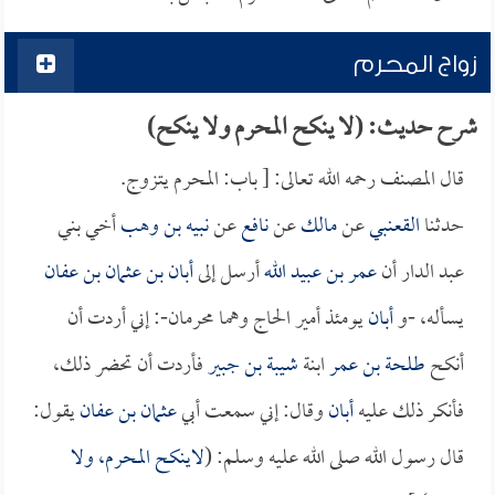
زواج المحرم
شرح حديث: (لا ينكح المحرم ولا ينكح)
قال المصنف رحمه الله تعالى: [ باب: المحرم يتزوج.
حدثنا
القعنبي
عن
مالك
عن
نافع
عن
نبيه بن وهب
أخي بني
عبد الدار أن
عمر بن عبيد الله
أرسل إلى
أبان بن عثمان بن عفان
يسأله، -و
أبان
يومئذ أمير الحاج وهما محرمان-: إني أردت أن
أنكح
طلحة بن عمر
ابنة
شيبة بن جبير
فأردت أن تحضر ذلك،
فأنكر ذلك عليه
أبان
وقال: إني سمعت أبي
عثمان بن عفان
يقول:
قال رسول الله صلى الله عليه وسلم: (
لاينكح المحرم، ولا