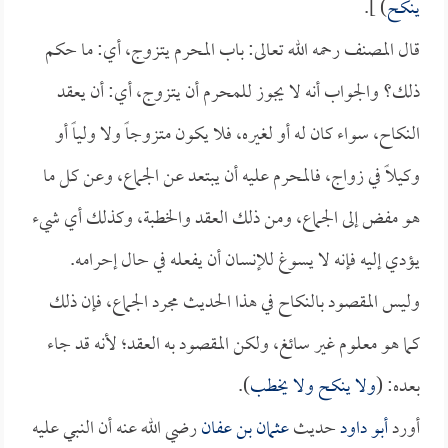
ينكح
) ].
قال المصنف رحمه الله تعالى: باب المحرم يتزوج، أي: ما حكم
ذلك؟ والجواب أنه لا يجوز للمحرم أن يتزوج، أي: أن يعقد
النكاح، سواء كان له أو لغيره، فلا يكون متزوجاً ولا ولياً أو
وكيلاً في زواج، فالمحرم عليه أن يبتعد عن الجماع، وعن كل ما
هو مفض إلى الجماع، ومن ذلك العقد والخطبة، وكذلك أي شيء
يؤدي إليه فإنه لا يسوغ للإنسان أن يفعله في حال إحرامه.
وليس المقصود بالنكاح في هذا الحديث مجرد الجماع، فإن ذلك
كما هو معلوم غير سائغ، ولكن المقصود به العقد؛ لأنه قد جاء
بعده: (
ولا ينكح ولا يخطب
).
أورد
أبو داود
حديث
عثمان بن عفان
رضي الله عنه أن النبي عليه