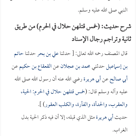
النبي صلى الله عليه وسلم.
شرح حديث: (خمس قتلهن حلال في الحرم) من طريق
ثانية وتراجم رجال الإسناد
قال المصنف رحمه الله تعالى: [ حدثنا
علي بن بحر
حدثنا
حاتم
بن إسماعيل
حدثني
محمد بن عجلان
عن
القعقاع بن حكيم
عن
أبي صالح
عن
أبي هريرة
رضي الله عنه أن رسول الله صلى الله
عليه وآله وسلم قال: (
خمس قتلهن حلال في الحرم: الحية،
والعقرب، والحدأة، والفأرة، والكلب العقور
) ].
حديث
أبي هريرة
مثل الذي قبله، إلا أن فيه ذكر الحية بدل
الغراب.