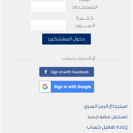
المستخدم:
كـلـــمـة
الـمـــــرور:
دخول المشتركين
أو الدخول بحساب
استرجاع الرمز السري
تسجيل عضو جديد
إعادة تفعيل حساب