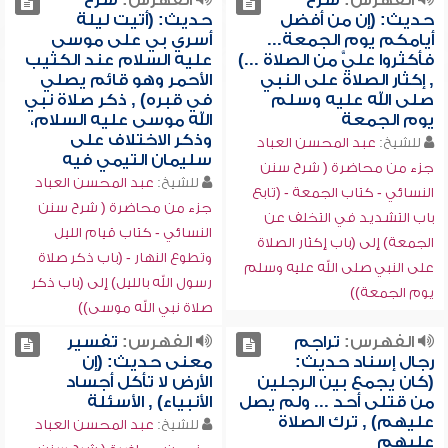
الفهرس:
شرح
الفهرس:
شرح
حديث: (إن من أفضل
حديث: (أتيت ليلة
أيامكم يوم الجمعة...
أسري بي على موسى
فأكثروا عليَّ من الصلاة ...)
عليه السلام عند الكثيب
, إكثار الصلاة على النبي
الأحمر وهو قائم يصلي
صلى الله عليه وسلم
في قبره) , ذكر صلاة نبي
يوم الجمعة
الله موسى عليه السلام،
وذكر الاختلاف على
للشيخ:
عبد المحسن العباد
سليمان التيمي فيه
جزء من محاضرة ( شرح سنن
للشيخ:
عبد المحسن العباد
النسائي - كتاب الجمعة - (تابع
جزء من محاضرة ( شرح سنن
باب التشديد في التخلف عن
النسائي - كتاب قيام الليل
الجمعة) إلى (باب إكثار الصلاة
وتطوع النهار - (باب ذكر صلاة
على النبي صلى الله عليه وسلم
رسول الله بالليل) إلى (باب ذكر
يوم الجمعة))
صلاة نبي الله موسى))
الفهرس:
تراجم
الفهرس:
تفسير
رجال إسناد حديث:
معنى حديث: (إن
(كان يجمع بين الرجلين
الأرض لا تأكل أجساد
من قتلى أحد ... ولم يصل
الأنبياء) , الأسئلة
عليهم) , ترك الصلاة
للشيخ:
عبد المحسن العباد
عليهم