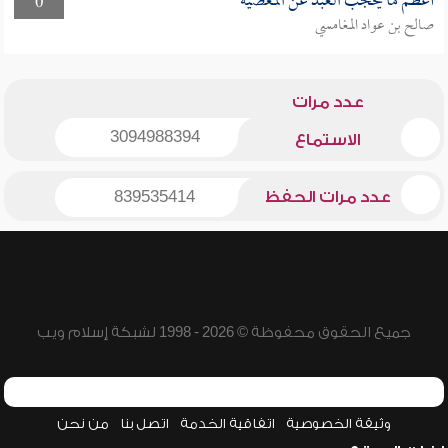
أعظم ما يحجب العبد عن المعصية
0
صالح بن عواد المغامسي
عدد مرات
3094988394
الاستماع
عدد مرات الحفظ
839535414
جميع الحقوق محفوظة © 2026 - 1998 لشبكة إسلام ويب
وثيقة الخصوصية
اتفاقية الخدمة
اتصل بنا
من نحن