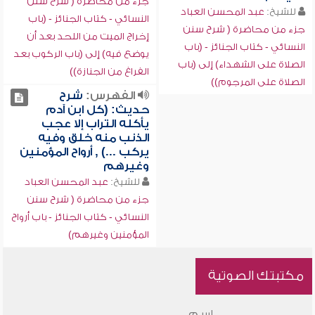
جزء من محاضرة ( شرح سنن
للشيخ:
عبد المحسن العباد
النسائي - كتاب الجنائز - (باب
جزء من محاضرة ( شرح سنن
إخراج الميت من اللحد بعد أن
النسائي - كتاب الجنائز - (باب
يوضع فيه) إلى (باب الركوب بعد
الصلاة على الشهداء) إلى (باب
الفراغ من الجنازة))
الصلاة على المرجوم))
الفهرس:
شرح
حديث: (كل ابن آدم
يأكله التراب إلا عجب
الذنب منه خلق وفيه
يركب ...) , أرواح المؤمنين
وغيرهم
للشيخ:
عبد المحسن العباد
جزء من محاضرة ( شرح سنن
النسائي - كتاب الجنائز - باب أرواح
المؤمنين وغيرهم)
مكتبتك الصوتية
اسم