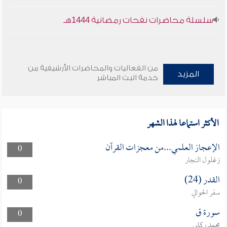
سلسلة محاضرات نفحات رمضانية 1444هـ
من الفعاليات والمحاضرات الأرشيفية من
المزيد
خدمة البث المباشر
الأكثر استماعا لهذا الشهر
الإعجاز العلمي...من معجزات القرآن
0
زغلول النجار
القدر (24)
0
سفر الحوالي
سورة ق
0
محمد ركابي