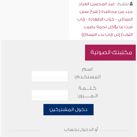
للشيخ:
عبد المحسن العباد
جزء من محاضرة ( شرح سنن
النسائي - كتاب الطهارة - (باب
فرث ما يؤكل لحمه يصيب
الثوب) إلى (باب بدء التيمم))
مكتبتك الصوتية
اسم
المستخدم:
كـلـــمـة
الـمـــــرور:
دخول المشتركين
أو الدخول بحساب