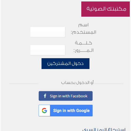
مكتبتك الصوتية
اسم
المستخدم:
كـلـــمـة
الـمـــــرور:
دخول المشتركين
أو الدخول بحساب
استرجاع الرمز السري