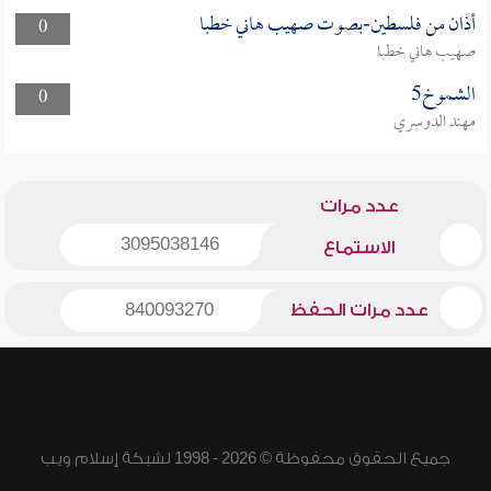
أذان من فلسطين-بصوت صهيب هاني خطبا
0
صهيب هاني خطبا
الشموخ5
0
مهند الدوسري
عدد مرات
3095038146
الاستماع
عدد مرات الحفظ
840093270
جميع الحقوق محفوظة © 2026 - 1998 لشبكة إسلام ويب