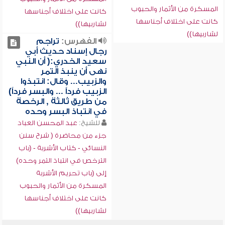
المسكرة من الأثمار والحبوب
كانت على اختلاف أجناسها
كانت على اختلاف أجناسها
لشاربيها))
لشاربيها))
الفهرس:
تراجم
رجال إسناد حديث أبي
سعيد الخدري:( أن النبي
نهى أن ينبذ التمر
والزبيب... وقال: انتبذوا
الزبيب فرداً ... والبسر فرداً)
من طريق ثالثة , الرخصة
في انتباذ البسر وحده
للشيخ:
عبد المحسن العباد
جزء من محاضرة ( شرح سنن
النسائي - كتاب الأشربة - (باب
الترخص في انتباذ التمر وحده)
إلى (باب تحريم الأشربة
المسكرة من الأثمار والحبوب
كانت على اختلاف أجناسها
لشاربيها))