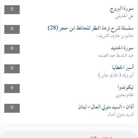
سورة البروج
0
علي الحذيفي
سلسلة شرح نزهة النظر للحافظ ابن حجر (28)
0
حاتم بن عارف الشريف
سورة الحديد
0
عبد الباسط عبد الصمد
أسير الخطايا
0
أبو زياد ( طارق جابر )
تيكوندوا
0
نظام يعقوبي
أذان - السيد متولي العال - لبنان
0
السيد متولي العال