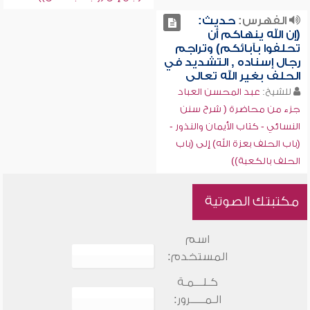
الفهرس:
حديث:
(إن الله ينهاكم أن
تحلفوا بآبائكم) وتراجم
رجال إسناده , التشديد في
الحلف بغير الله تعالى
للشيخ:
عبد المحسن العباد
جزء من محاضرة ( شرح سنن
النسائي - كتاب الأيمان والنذور -
(باب الحلف بعزة الله) إلى (باب
الحلف بالكعبة))
مكتبتك الصوتية
اسم
المستخدم:
كـلـــمـة
الـمـــــرور: