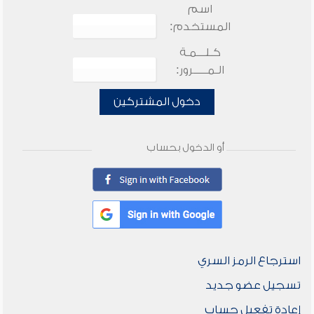
اسم
المستخدم:
كـلـــمـة
الـمـــــرور:
دخول المشتركين
أو الدخول بحساب
استرجاع الرمز السري
تسجيل عضو جديد
إعادة تفعيل حساب