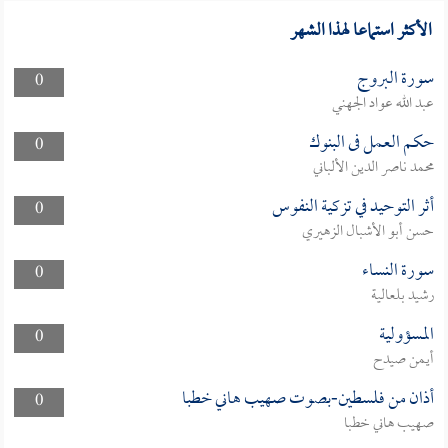
الأكثر استماعا لهذا الشهر
سورة البروج
0
عبد الله عواد الجهني
حكم العمل فى البنوك
0
محمد ناصر الدين الألباني
أثر التوحيد في تزكية النفوس
0
حسن أبو الأشبال الزهيري
سورة النساء
0
رشيد بلعالية
المسؤولية
0
أيمن صيدح
أذان من فلسطين-بصوت صهيب هاني خطبا
0
صهيب هاني خطبا