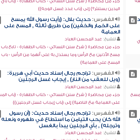
فة
جزء من محاضرة ( شرح سنن النسائي - كتاب الطهارة - (باب بأي
اليدين يستنثر؟) إلى (باب عدد غسل الوجه))
د
الفهرس:
حديث بلال: (رأيت رسول الله يمسح
على الخمار والخفين) من طريق ثالثة , المسح على
العمامة
للشيخ:
عبد المحسن العباد
ي
جزء من محاضرة ( شرح سنن النسائي - كتاب الطهارة - تابع باب
مسح الأذنين مع الرأس وما يستدل به على أنهما من الرأس - باب
المسح على العمامة)
الفهرس:
تراجم رجال إسناد حديث أبي هريرة:
(ويل للعقب من النار) , إيجاب غسل الرجلين
للشيخ:
عبد المحسن العباد
لمسح
جزء من محاضرة ( شرح سنن النسائي - كتاب الطهارة - (باب الم
على العمامة مع الناصية) إلى (باب إيجاب غسل الرجلين))
الفهرس:
تراجم رجال إسناد حديث: (أن رسول
ي
الله كان يحب التيامن ما استطاع في طهوره ونعله
وترجله) , بأي الرجلين يبدأ بالغسل
للشيخ:
عبد المحسن العباد