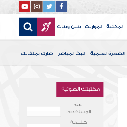
المكتبة
المواريث
بنين وبنات
الشجرة العلمية
البث المباشر
شارك بملفاتك
مكتبتك الصوتية
اسم
المستخدم:
كـلـــمـة