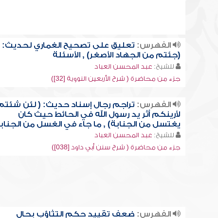
الفهرس:
تعليق على تصحيح الغماري لحديث:
(جئتم من الجهاد الأصغر) , الأسئلة
للشيخ:
عبد المحسن العباد
جزء من محاضرة ( شرح الأربعين النووية [32])
الفهرس:
تراجم رجال إسناد حديث: ( لئن شئتم
لأرينكم أثر يد رسول الله في الحائط حيث كان
يغتسل من الجنابة) , ما جاء في الغسل من الجناب
للشيخ:
عبد المحسن العباد
جزء من محاضرة ( شرح سنن أبي داود [038])
الفهرس:
ضعف تقييد حكم التثاؤب بحال