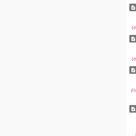
ح)
ح)
اع