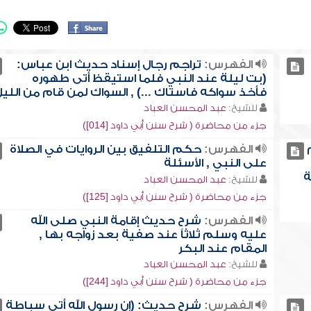
الفهرس:
تراجم رجال إسناد حديث ابن عباس:
(بت ليلة عند النبي فلما استيقظ أتى طهوره
فأخذ سواكه فاستاك ...) , السواك لمن قام من اللي
للشيخ:
عبد المحسن العباد
جزء من محاضرة ( شرح سنن أبي داود [014])
الفهرس:
حكم التلفيق بين الروايات في الصلاة
على النبي , الأسئلة
ة
للشيخ:
عبد المحسن العباد
جزء من محاضرة ( شرح سنن أبي داود [125])
الفهرس:
شرح حديث إقامة النبي صلى الله
عليه وسلم ثلاثاً عند صفية بعد زواجه بها ,
المقام عند البكر
للشيخ:
عبد المحسن العباد
جزء من محاضرة ( شرح سنن أبي داود [244])
الفهرس:
شرح حديث: (إن رسول الله أتى سباطة