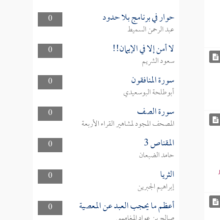
حوار في برنامج بلا حدود
0
عبد الرحمن السميط
لا أمن إلا في الإيمان!!
0
سعود الشريم
سورة المنافقون
0
أبوطلحة البوسعيدي
سورة الصف
0
المصحف المجود لمشاهير القراء الأربعة
المقناص 3
0
حامد الضبعان
الثريا
0
إبراهيم الجبرين
أعظم ما يحجب العبد عن المعصية
0
صالح بن عواد المغامسي