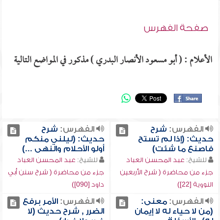
صفحة الفهرس
الأعلام : ( أبو مسعود الأنصار البدري ) مذكور في المواضع التالية
الفهرس:
شرح
الفهرس:
شرح
حديث: (إذا لم تستح
حديث: (ليلني منكم
فاصنع ما شئت)
أولو الأحلام والنهى ...)
للشيخ:
عبد المحسن العباد
للشيخ:
عبد المحسن العباد
جزء من محاضرة ( شرح الأربعين
جزء من محاضرة ( شرح سنن أبي
النووية [22])
داود [090])
الفهرس:
معنى:
الفهرس:
الأمر برفع
(من لا حياء له لا إيمان
الضرر , شرح حديث (لا