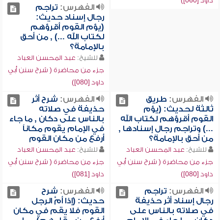
داود [060])
الفهرس:
تراجم
رجال إسناد حديث:
(يؤم القوم أقرؤهم
لكتاب الله ...) , من أحق
بالإمامة؟
للشيخ:
عبد المحسن العباد
جزء من محاضرة ( شرح سنن أبي
داود [080])
الفهرس:
طريق
الفهرس:
شرح أثر
ثالثة لحديث: (يؤم
حذيفة في صلاته
القوم أقرؤهم لكتاب الله
بالناس على دكان , ما جاء
...) وتراجم رجال إسنادها ,
في الإمام يقوم مكاناً
من أحق بالإمامة؟
أرفع من مكان القوم
للشيخ:
عبد المحسن العباد
للشيخ:
عبد المحسن العباد
جزء من محاضرة ( شرح سنن أبي
جزء من محاضرة ( شرح سنن أبي
داود [080])
داود [081])
الفهرس:
تراجم
الفهرس:
شرح
رجال إسناد أثر حذيفة
حديث: (إذا أمَّ الرجل
في صلاته بالناس على
القوم فلا يقم في مكان