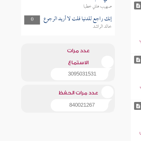
صهيب هاني خطبا
إنك راجع للدنيا قلت لا أريد الرجوع
0
خالد الراشد
عدد مرات
الاستماع
3095031531
عدد مرات الحفظ
840021267