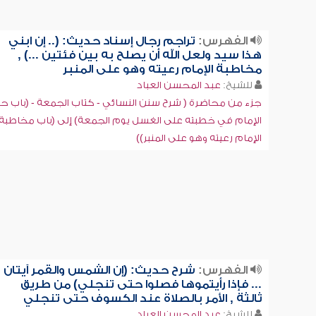
الفهرس:
تراجم رجال إسناد حديث: (.. إن ابني
هذا سيد ولعل الله أن يصلح به بين فئتين ...) ,
مخاطبة الإمام رعيته وهو على المنبر
للشيخ:
عبد المحسن العباد
جزء من محاضرة ( شرح سنن النسائي - كتاب الجمعة - (باب 
الإمام في خطبته على الغسل يوم الجمعة) إلى (باب مخاطبة
الإمام رعيته وهو على المنبر))
الفهرس:
شرح حديث: (إن الشمس والقمر آيتان
... فإذا رأيتموها فصلوا حتى تنجلي) من طريق
ثالثة , الأمر بالصلاة عند الكسوف حتى تنجلي
للشيخ:
عبد المحسن العباد