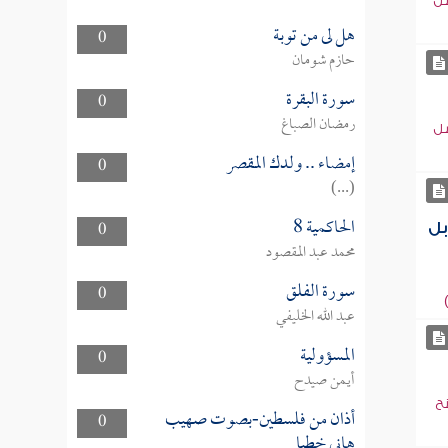
سل
هل لى من توبة
0
حازم شومان
سورة البقرة
0
رمضان الصباغ
سل
إمضاء .. ولدك المقصر
0
(...)
الحاكمية 8
0
بل
محمد عبد المقصود
سورة الفلق
0
عبد الله الخليفي
المسؤولية
0
أيمن صيدح
ح
أذان من فلسطين-بصوت صهيب
0
هاني خطبا