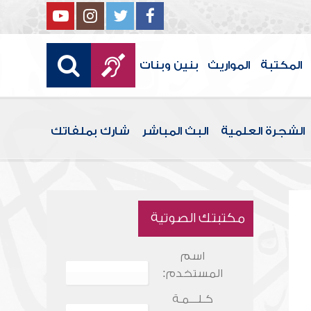
المكتبة
المواريث
بنين وبنات
الشجرة العلمية
البث المباشر
شارك بملفاتك
مكتبتك الصوتية
اسم
المستخدم:
كـلـــمـة