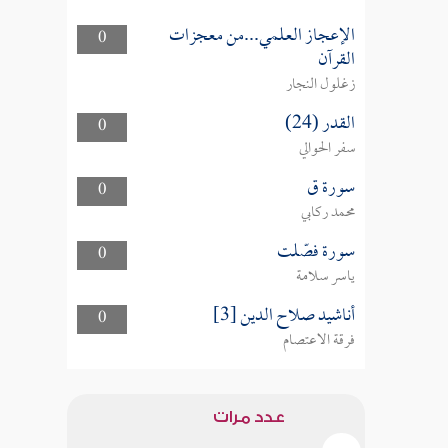
الإعجاز العلمي...من معجزات
0
القرآن
زغلول النجار
القدر (24)
0
سفر الحوالي
سورة ق
0
محمد ركابي
سورة فصّلت
0
ياسر سلامة
أناشيد صلاح الدين [3]
0
فرقة الاعتصام
عدد مرات