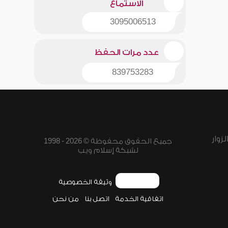
الاستماع
3095006513
عدد مرات الحفظ
839753283
زوار
جميع الحقوق محفوظة © 2026 - 1998
لشبكة إسلام ويب
وثيقة الخصوصية
اتفاقية الخدمة
اتصل بنا
من نحن