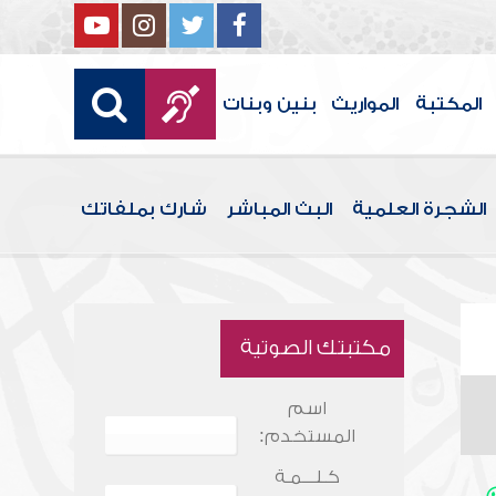
المكتبة
المواريث
بنين وبنات
الشجرة العلمية
البث المباشر
شارك بملفاتك
مكتبتك الصوتية
اسم
المستخدم:
كـلـــمـة