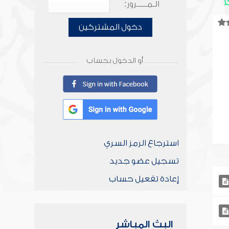
الـمـــــرور:
دخول المشتركين
أو الدخول بحساب
استرجاع الرمز السري
تسجيل عضو جديد
إعادة تفعيل حساب
البث المباشر