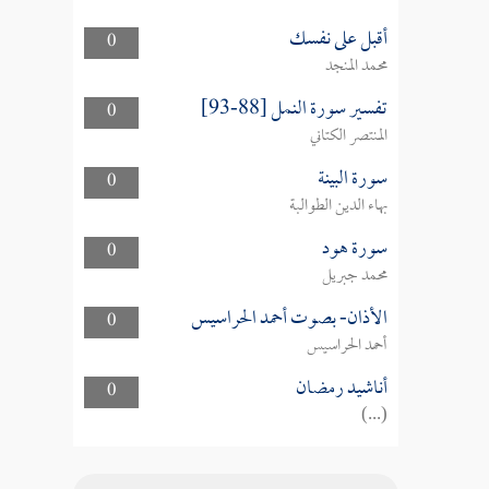
أقبل على نفسك
0
محمد المنجد
تفسير سورة النمل [88-93]
0
المنتصر الكتاني
سورة البينة
0
بهاء الدين الطوالبة
سورة هود
0
محمد جبريل
الأذان- بصوت أحمد الحراسيس
0
أحمد الحراسيس
أناشيد رمضان
0
(...)