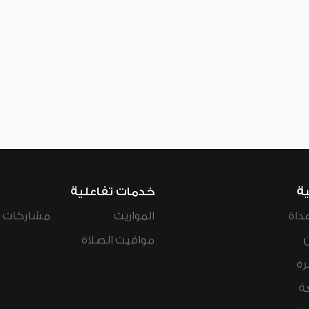
ية
خدمات تفاعلية
داة
المواريث
مشاركات ال
مواقيت الصلاة
رة
ة