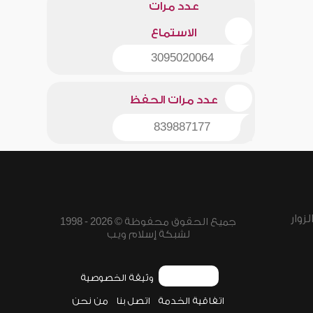
عدد مرات
الاستماع
3095020064
عدد مرات الحفظ
839887177
زوار
جميع الحقوق محفوظة © 2026 - 1998
لشبكة إسلام ويب
وثيقة الخصوصية
اتفاقية الخدمة
اتصل بنا
من نحن