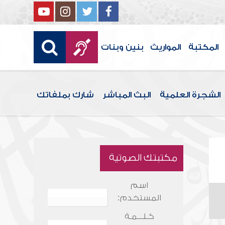
المكتبة
المواريث
بنين وبنات
الشجرة العلمية
البث المباشر
شارك بملفاتك
مكتبتك الصوتية
اسم
المستخدم:
كـلـــمـة