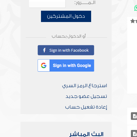
الـمـــــرور:
دخول المشتركين
أو الدخول بحساب
استرجاع الرمز السري
تسجيل عضو جديد
إعادة تفعيل حساب
البث المباشر