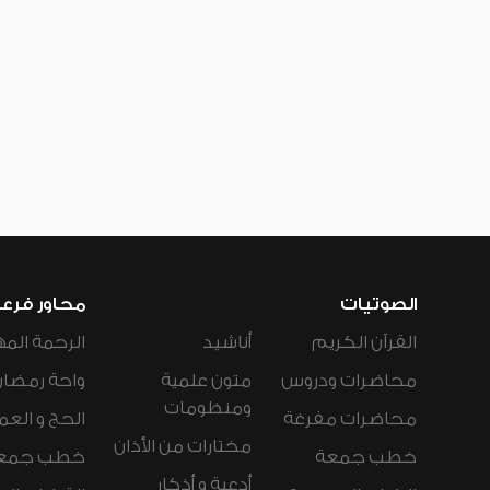
الصوتيات
محاور فرع
القرآن الكريم
أناشيد
الرحمة المه
محاضرات ودروس
متون علمية
واحة رمضان
ومنظومات
محاضرات مفرغة
الحج و العم
مختارات من الأذان
خطب جمعة
خطب جمع
أدعية و أذكار