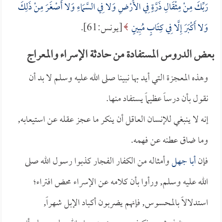
رَبِّكَ مِنْ مِثْقَالِ ذَرَّةٍ فِي الأَرْضِ وَلا فِي السَّمَاءِ وَلا أَصْغَرَ مِنْ ذَلِكَ
وَلا أَكْبَرَ إِلَّا فِي كِتَابٍ مُبِينٍ
[يونس:61].
بعض الدروس المستفادة من حادثة الإسراء والمعراج
وهذه المعجزة التي أيد بها نبينا صلى الله عليه وسلم لا بد أن
نقول بأن درساً عظيماً يستفاد منها.
إنه لا ينبغي للإنسان العاقل أن ينكر ما عجز عقله عن استيعابه,
وما ضاق عطنه عن فهمه.
فإن
أبا جهل
وأمثاله من الكفار الفجار كذبوا رسول الله صلى
الله عليه وسلم, ورأوا بأن كلامه عن الإسراء محض افتراء؛
استدلالاً بالمحسوس, فإنهم يضربون أكباد الإبل شهراً,