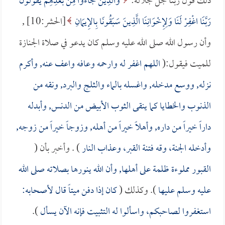
ذلك قول ربنا جل جلاله:
وَالَّذِينَ جَاءُوا مِنْ بَعْدِهِمْ يَقُولُونَ
رَبَّنَا اغْفِرْ لَنَا وَلِإِخْوَانِنَا الَّذِينَ سَبَقُونَا بِالإِيمَانِ
[الحشر:10] ,
وأن رسول الله صلى الله عليه وسلم كان يدعو في صلاة الجنازة
للميت فيقول:(
اللهم اغفر له وارحمه وعافه واعف عنه, وأكرم
نزله, ووسع مدخله, واغسله بالماء والثلج والبرد, ونقه من
الذنوب والخطايا كما ينقى الثوب الأبيض من الدنس, وأبدله
داراً خيراً من داره, وأهلاً خيراً من أهله, وزوجاً خيراً من زوجه,
وأدخله الجنة، وقه فتنة القبر، وعذاب النار
) . وأخبر بأن (
القبور مملوءة ظلمة على أهلها, وأن الله ينورها بصلاته صلى الله
عليه وسلم عليها
). وكذلك (
كان إذا دفن ميتاً قال لأصحابه:
استغفروا لصاحبكم، واسألوا له التثبيت فإنه الآن يسأل
).