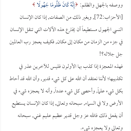
ووصفه بالجهل والظلم:
إِنَّهُ كَانَ ظَلُومًا جَهُولًا
[الأحزاب:72], وبغير ذلك من الصفات, إذا كان الإنسان
النسي الجهول مستطيعاً أن يخترع هذه الآلات التي تنقل الإنسان
في جزء من الزمان من مكان إلى مكان, فكيف يعجز رب العالمين
جل جلاله؟!
فهذه المعجزة إذا كذب بها الأولون فليس للآخرين عذر في
تكذيبها؛ لأننا نعتقد أن الله على كل شيء قدير, وأن الله قد أحاط
بكل شيء علماً, وأحصى كل شيء عدداً, وأنه لا يعجزه شيء في
الأرض ولا في السماء, سبحانه وتعالى, إذا كان الإنسان يستطيع
أن يفعل ذلك فالله عز وجل قدير عظيم عليم غني, سبحانه
وتعالى ولا يعجزه شيء.