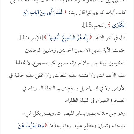
المنتهى, إلى أن كلمه ربه، وهذه الآيات ما كانت آيات معتادة, بل
كانت آيات كبرى, كما قال ربنا:
لَقَدْ رَأَى مِنْ آيَاتِ رَبِّهِ
الْكُبْرَى
[النجم:18].
قال في آخر الآية:
إِنَّه هُوَ السَّمِيعُ الْبَصِيرُ
[الإسراء:1],
ختمت الآية بهذين الاسمين الحسنين, وهذين الوصفين
العظيمين لربنا جل جلاله, فإنه سميع لكل مسموع, لا تختلط
عليه الأصوات, ولا تشتبه عليه اللغات, ولا تخفى عليه خافية في
الأرض ولا في السماء, بل يسمع دبيب النملة السوداء, في
الصخرة الصماء, في الليلة الظلماء.
وهو جل جلاله بصير بسائر المبصرات, وبصير بكل شيء
سبحانه وتعالى, ومطلع عليه, وعالم بحاله:
وَمَا يَعْزُبُ عَنْ