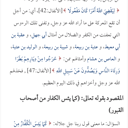
لِيَقْضِيَ اللَّهُ أَمْرًا كَانَ مَفْعُولًا
[الأنفال:42]، أي: من أجل
أن تقع المعركة على ما أراد الله عز وجل, وتفنى تلك الرءوس
التي تعفنت من الكفر والضلال من أمثال
أبي جهل
، و
عقبة بن
أبي معيط
، و
عتبة بن ربيعة
، و
شيبة بن ربيعة
، و
الوليد بن عتبة
،
و
العاص بن هشام
وأمثالهم ممن:
خَرَجُوا مِنْ دِيَارِهِمْ بَطَرًا
وَرِئَاءَ النَّاسِ وَيَصُدُّونَ عَنْ سَبِيلِ اللَّهِ
[الأنفال:47] , فخذلهم
الله عز وجل وأخزاهم في ذلك اليوم العظيم.
المقصود بقوله تعالى: (كما يئس الكفار من أصحاب
القبور)
السؤال: ما معنى قول ربنا جل جلاله:
كَمَا يَئِسَ الْكُفَّارُ مِنْ