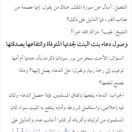
المتصل: أسأل عن سورة الملك, هناك من يقول: إنها عصمة من
عذاب القبر، فما الدليل على ذلك؟
الشيخ: طيب! جزاك الله خيراً!
وصول دعاء بنت البنت لجدتها المتوفاة وانتفاعها بصدقتها
السؤال: الأخت
سحر
من بور سودان ذكرت بأن جدتها أم أمها
توفيت إلى رحمة ربها, وتقول: هل الدعاء يصل إليها؟ وماذا
نصنع لنفعها؟
الجواب: الدعاء ينفعها باتفاق المسلمين, فإذا حصل الدعاء وكان
فيه إخلاص, واستكمل شروطه وآدابه ينتفع به الميت سواء كان
المسلمون من أوليائه وأقربائه أو كانوا أجانب عنه, والدليل على