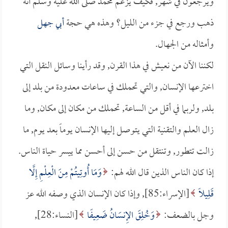
ويرجعون في شهر, فكيف يزعم محمد صلى الله عليه وسلم أنه
ذهب ورجع في جزء من الليل؟ وهذه هي حجة
أبي جهل
وأمثاله من الجهال.
لكننا الآن من نعيش في هذا القرن, وقد رأينا وسائل النقل التي
اخترعها الإنسان, والتي تحملك في ساعات معدودة من بلد إلى
بلد, ولربما في أقل من الساعة, تحملك من مكان إلى مكان, وما
زال العلم والتقنية التي يتوصل إليها الإنسان يوماً بعد يوم, ما
زالت تتطور, وتنتقل من حسن إلى أحسن مما ييسر حياة الناس.
إذا كان الناس الذين قال الله لهم:
وَمَا أُوتِيتُمْ مِنَ الْعِلْمِ إِلَّا
قَلِيلًا
[الإسراء:85], وإذا كان الإنسان الذي وصفه الله عز
وجل بالضعف:
وَخُلِقَ الإِنسَانُ ضَعِيفًا
[النساء:28],