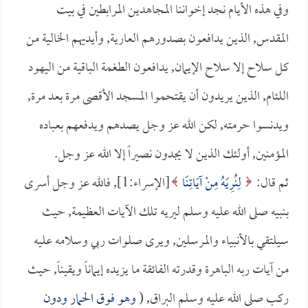
وفي هذه الأيام نجد إخواننا المجاهدين المرابطين في بيت
المقدس, الذين يدافعون بصدورهم العارية, وأيديهم الخالية من
كل سلاح إلا سلاح الإيمان, يدافعون الطغمة الباقية من اليهود
اللئام, الذين يريدون أن يقتحموا المسجد الأقصى مرة بعد مرة,
ويدنسوا حرمته, لكن الله عز وجل يصدهم ويدفعهم بعباده
المؤمنين, أولئك الذين لا يجدون نصيراً إلا الله عز وجل.
ثم قال:
لِنُرِيَهُ مِنْ آيَاتِنَا
[الإسراء:1], فالله عز وجل أسرى
بنبيه صلى الله عليه وسلم ليريه تلك الآيات العظيمة, حيث
سيلتقي بالأنبياء والمرسلين, ويرى صلوات ربي وسلامه عليه
من آيات ربه الباهرة وقدرته الفائقة ما يزيده إيماناً ويقيناً, حيث
ركب صلى الله عليه وسلم البراق, (
وهو فوق الحمار ودون