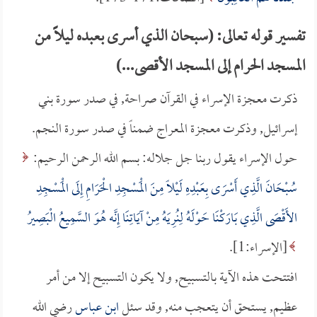
تفسير قوله تعالى: (سبحان الذي أسرى بعبده ليلاً من
المسجد الحرام إلى المسجد الأقصى...)
ذكرت معجزة الإسراء في القرآن صراحة, في صدر سورة بني
إسرائيل, وذكرت معجزة المعراج ضمناً في صدر سورة النجم.
حول الإسراء يقول ربنا جل جلاله: بسم الله الرحمن الرحيم:
سُبْحَانَ الَّذِي أَسْرَى بِعَبْدِهِ لَيْلًا مِنَ الْمَسْجِدِ الْحَرَامِ إِلَى الْمَسْجِدِ
الأَقْصَى الَّذِي بَارَكْنَا حَوْلَهُ لِنُرِيَهُ مِنْ آيَاتِنَا إِنَّه هُوَ السَّمِيعُ الْبَصِيرُ
[الإسراء:1].
افتتحت هذه الآية بالتسبيح, ولا يكون التسبيح إلا من أمر
عظيم, يستحق أن يتعجب منه, وقد سئل
ابن عباس
رضي الله