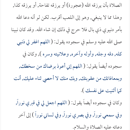
الصلاة بأن يرزقه الله (عجورة) أو يرزقه تفاحة, أو يرزقه كذا,
وهذا مما لا ينبغي, وهو إلى اللعب أقرب. لكن لو أنه دعا الله
بأمر دنيوي ذي بال فلا حرج في ذلك إن شاء الله. وقد كان نبينا
صلى الله عليه وسلم في سجوده يقول: (
اللهم اغفر لي ذنبي
كله, دقه وجله, وأوله وآخره, وعلانيته وسره
), وكان في
سجوده أيضاً يقول: (
اللهم إني أعوذ برضاك من سخطك,
وبمعافاتك من عقوبتك, وبك منك لا أحصي ثناء عليك, أنت
كما أثنيت على نفسك
).
وكان في سجوده أيضاً يقول: (
اللهم اجعل لي في قبري نوراً,
وفي سمعي نوراً, وفي بصري نوراً, وفي لساني نوراً
) إلى آخر
دعائه عليه الصلاة والسلام.