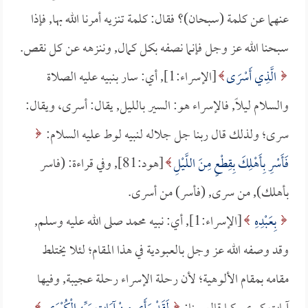
عنهما عن كلمة (سبحان)؟ فقال: كلمة تنزيه أمرنا الله بها, فإذا
سبحنا الله عز وجل فإنما نصفه بكل كمال, وننزهه عن كل نقص.
الَّذِي أَسْرَى
[الإسراء:1], أي: سار بنبيه عليه الصلاة
والسلام ليلاً, فالإسراء هو: السير بالليل, يقال: أسرى، ويقال:
سرى؛ ولذلك قال ربنا جل جلاله لنبيه لوط عليه السلام:
فَأَسْرِ بِأَهْلِكَ بِقِطْعٍ مِنَ اللَّيْلِ
[هود:81], وفي قراءة: (فاسر
بأهلك), من سرى, (فأسر) من أسرى.
بِعَبْدِهِ
[الإسراء:1], أي: نبيه محمد صلى الله عليه وسلم,
وقد وصفه الله عز وجل بالعبودية في هذا المقام؛ لئلا يختلط
مقامه بمقام الألوهية؛ لأن رحلة الإسراء رحلة عجيبة, وفيها