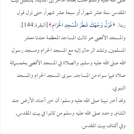
صلى الله عليه وسلم مكث بعدما هاجر إلى المدينة, يستقبل بيت
المقدس ستة عشر شهراً, أو سبعة عشر شهراً, حتى نزل قول
ربنا:
فَوَلِّ وَجْهَكَ شَطْرَ الْمَسْجِدِ الْحَرَامِ
[البقرة:144].
والمسجد الأقصى هو ثالث المساجد المعظمة عندنا معشر
المسلمين, وتشد الرحال إليه مع المسجد الحرام ومسجد رسول
الله صلى الله عليه وسلم, والصلاة في المسجد الأقصى بخمسمائة
صلاة فيما سواه من المساجد, سوى المسجد الحرام والمسجد
النبوي.
وقد أخبر نبينا صلى الله عليه وسلم: أن خير أجناد الأرض جند
الشام, وحدد صلى الله عليه وسلم من كانوا في بيت المقدس,
وفي أكناف بيت المقدس.