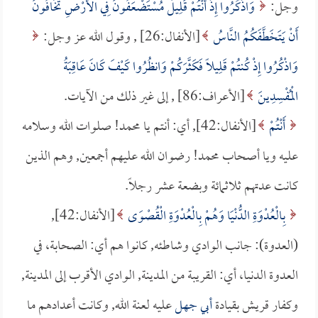
وجل:
وَاذْكُرُوا إِذْ أَنْتُمْ قَلِيلٌ مُسْتَضْعَفُونَ فِي الأَرْضِ تَخَافُونَ
أَنْ يَتَخَطَّفَكُمُ النَّاسُ
[الأنفال:26] , وقول الله عز وجل:
وَاذْكُرُوا إِذْ كُنتُمْ قَلِيلًا فَكَثَّرَكُمْ وَانظُرُوا كَيْفَ كَانَ عَاقِبَةُ
الْمُفْسِدِينَ
[الأعراف:86] , إلى غير ذلك من الآيات.
أَنْتُمْ
[الأنفال:42], أي: أنتم يا محمد! صلوات الله وسلامه
عليه ويا أصحاب محمد! رضوان الله عليهم أجمعين, وهم الذين
كانت عدتهم ثلاثمائة وبضعة عشر رجلاً.
بِالْعُدْوَةِ الدُّنْيَا وَهُمْ بِالْعُدْوَةِ الْقُصْوَى
[الأنفال:42],
(العدوة): جانب الوادي وشاطئه, كانوا هم أي: الصحابة، في
العدوة الدنيا، أي: القريبة من المدينة, الوادي الأقرب إلى المدينة,
وكفار قريش بقيادة
أبي جهل
عليه لعنة الله, وكانت أعدادهم ما