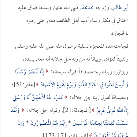
أبو طالب
وزوجه
خديجة
رضي الله عنها, وبعدما ضاق عليه
الخناق في مكة, وساء أدب أهل الطائف معه, حتى رموه
بالحجارة.
فجاءت هذه المعجزة تسلية لرسول الله صلى الله عليه وسلم,
وتثبيتاً لفؤاده, وبياناً له من ربه جل جلاله أنه معه, يسدده
ويؤازره ويناصره؛ مصداقاً لقوله سبحانه:
إِنَّا لَنَنصُرُ رُسُلَنَا
وَالَّذِينَ آمَنُوا فِي الْحَيَاةِ الدُّنْيَا وَيَوْمَ يَقُومُ الأَشْهَادُ
[غافر:51]؛
ومصداقاً لقول ربنا جل جلاله:
كَتَبَ اللَّهُ لَأَغْلِبَنَّ أَنَا وَرُسُلِي
إِنَّ اللَّهَ قَوِيٌّ عَزِيزٌ
[المجادلة:21], وقوله جل جلاله:
وَلَقَدْ
سَبَقَتْ كَلِمَتُنَا لِعِبَادِنَا الْمُرْسَلِينَ
*
إِنَّهُمْ لَهُمُ الْمَنصُورُونَ
*
وَإِنَّ
جُندَنَا لَهُمُ الْغَالِبُونَ
[الصافات:171-173].