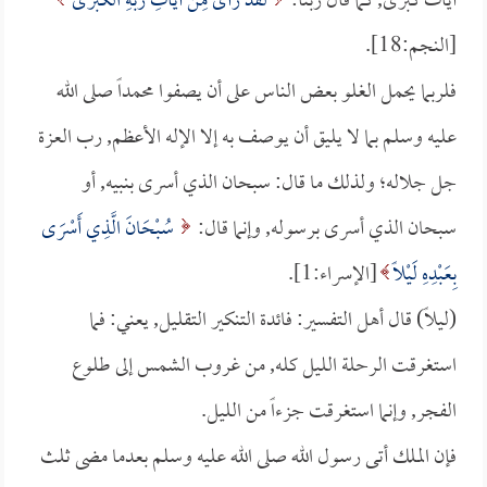
آيات كبرى, كما قال ربنا:
لَقَدْ رَأَى مِنْ آيَاتِ رَبِّهِ الْكُبْرَى
[النجم:18].
فلربما يحمل الغلو بعض الناس على أن يصفوا محمداً صلى الله
عليه وسلم بما لا يليق أن يوصف به إلا الإله الأعظم, رب العزة
جل جلاله؛ ولذلك ما قال: سبحان الذي أسرى بنبيه, أو
سبحان الذي أسرى برسوله, وإنما قال:
سُبْحَانَ الَّذِي أَسْرَى
بِعَبْدِهِ لَيْلًا
[الإسراء:1].
(ليلاً) قال أهل التفسير: فائدة التنكير التقليل, يعني: فما
استغرقت الرحلة الليل كله, من غروب الشمس إلى طلوع
الفجر, وإنما استغرقت جزءاً من الليل.
فإن الملك أتى رسول الله صلى الله عليه وسلم بعدما مضى ثلث