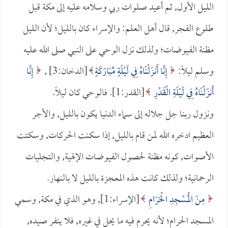
الليل الأول, ثم أعيد صلوات ربي وسلامه عليه إلى مكة قبل
طلوع الفجر, قال أهل العلم: والإسراء كان بالليل؛ لأن الليل
مظنة الفيوضات؛ ولذلك نزل الوحي على النبي صلى الله عليه
وسلم ليلاً:
إِنَّا أَنزَلْنَاهُ فِي لَيْلَةٍ مُبَارَكَةٍ
[الدخان:3] ,
إِنَّا
أَنزَلْنَاهُ فِي لَيْلَةِ الْقَدْرِ
[القدر:1]. فالوحي كان ليلاً.
ونزول ربنا جل جلاله إلى سماء الدنيا يكون بالليل, والأجر
العظيم ادخره الله لمن قام بالليل, إذا سكنت الحركات, وسكتت
الأصوات, كونه مظنة لحصول الفيوضات الإلهية, والتجليات
الرحمانية؛ ولذلك كانت هذه المعجزة بالليل لا بالنهار.
مِنَ الْمَسْجِدِ الْحَرَامِ
[الإسراء:1], وهو الذي في مكة, وسمي
المسجد الحرام؛ لأنه يحرم فيه ما يحل في غيره, فلا ينفر صيده,