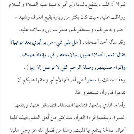
فلولا أن الميت ينتفع بالدعاء لما أمر به نبينا عليه الصلاة والسلام
وواظب عليه, حيث كان يكثر من زيارة بقيع الغرقد وشهداء
أحد, ويدعو لهم، ويستغفر لهم, صلوات ربي وسلامه عليه.
وقد سأله أحد أصحابه: (
هل بقي شيء من بر أبوي بعد موتهما؟
فقال: نعم, الصلاة عليهما, والاستغفار لهما, وإنفاذ عهدهما,
وإكرام صديقهما, وصلة الرحم التي لا توصل إلا بهما
) .
وهذه جدتك يا
سحر
! هي أم, فأم الأم أم, وحقها عليكم أن
تدعوا لها, وأن تستغفروا لها.
وأما ما الذي ينفعها, فتنفعها الصدقة, فتصدقوا عنها, وينفعها
العمرة, وينفعها قراءة القرآن عند كثير من أهل العلم, فهذه كلها
أعمال صالحة ينتفع بها الميت, وهذا من فضل الله عز وجل علينا