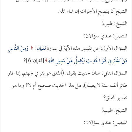
الشيخ أن ينصح الأخوات إن شاء الله.
الشيخ: طيب!
المتصل: عندي سؤالان:
السؤال الأول: عن تفسير هذه الآية في سورة
لقمان
:
وَمِنَ النَّاسِ
مَنْ يَشْتَرِي لَهْوَ الْحَدِيثِ لِيُضِلَّ عَنْ سَبِيلِ اللَّهِ
[لقمان:6]؟
السؤال الثاني: هناك حديث يقول: (الفلق هو بئر في جهنم, إذا طار
طائر ألف سنة لا يصله), هل هذا الحديث صحيح أم لا؟ وما هو
تفسير الفلق؟
الشيخ: طيب!
المتصل: عندي سؤالان: