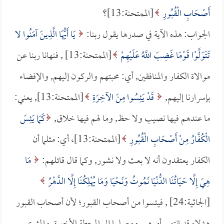
أَصْحَابِ الْقُبُورِ
[الممتحنة:13]؟
الجواب: هذه الآية في صدرها يقول ربنا:
يَا أَيُّهَا الَّذِينَ آمَنُوا لا
تَتَوَلَّوْا قَوْمًا غَضِبَ اللَّهُ عَلَيْهِمْ
[الممتحنة:13] , فنهانا ربنا عن
موالاة الكفار والمنافقين, أي: محبتهم والركون إليهم, والإفضاء
بإسرارنا إليهم,
قَدْ يَئِسُوا مِنَ الآخِرَةِ
[الممتحنة:13], يعني:
ما عندهم فيها نصيب ولا حظ, وما لهم فيها خلاق,
كَمَا يَئِسَ
الْكُفَّارُ مِنْ أَصْحَابِ الْقُبُورِ
[الممتحنة:13]، أي: مثلما أن
الكفار يعتقدون أنه لا بعث ولا نشور, وكما قال قائلهم:
مَا
هِيَ إِلَّا حَيَاتُنَا الدُّنْيَا نَمُوتُ وَنَحْيَا وَمَا يُهْلِكُنَا إِلَّا الدَّهْرُ
[الجاثية:24] , فيئسوا من أصحاب القبور؛ لأن أصحاب القبور