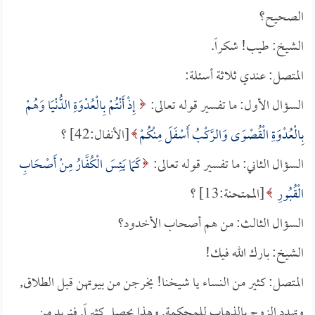
الصحيح؟
الشيخ: طيب! شكراً.
المتصل: عندي ثلاثة أسئلة:
السؤال الأول: ما تفسير قوله تعالى:
إِذْ أَنْتُمْ بِالْعُدْوَةِ الدُّنْيَا وَهُمْ
بِالْعُدْوَةِ الْقُصْوَى وَالرَّكْبُ أَسْفَلَ مِنْكُمْ
[الأنفال:42] ؟
السؤال الثاني: ما تفسير قوله تعالى:
كَمَا يَئِسَ الْكُفَّارُ مِنْ أَصْحَابِ
الْقُبُورِ
[الممتحنة:13] ؟
السؤال الثالث: من هم أصحاب الأخدود؟
الشيخ: بارك الله فيك!
المتصل: كثير من النساء يا شيخنا! يخرجن من بيوتهن قبل الطلاق,
وتهدد الزوج بالذهاب للمحكمة, وهذا يحصل كثيراً, فنريد من