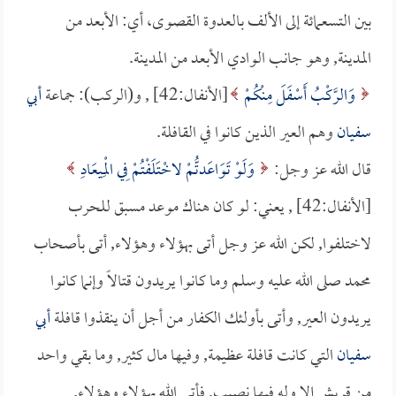
بين التسعمائة إلى الألف بالعدوة القصوى، أي: الأبعد من
المدينة, وهو جانب الوادي الأبعد من المدينة.
وَالرَّكْبُ أَسْفَلَ مِنْكُمْ
[الأنفال:42] , و(الركب): جماعة
أبي
سفيان
وهم العير الذين كانوا في القافلة.
قال الله عز وجل:
وَلَوْ تَوَاعَدتُّمْ لاخْتَلَفْتُمْ فِي الْمِيعَادِ
[الأنفال:42] , يعني: لو كان هناك موعد مسبق للحرب
لاختلفوا, لكن الله عز وجل أتى بهؤلاء وهؤلاء, أتى بأصحاب
محمد صلى الله عليه وسلم وما كانوا يريدون قتالاً وإنما كانوا
يريدون العير, وأتى بأولئك الكفار من أجل أن ينقذوا قافلة
أبي
سفيان
التي كانت قافلة عظيمة, وفيها مال كثير, وما بقي واحد
من قريش إلا وله فيها نصيب, فأتى الله بهؤلاء وهؤلاء.