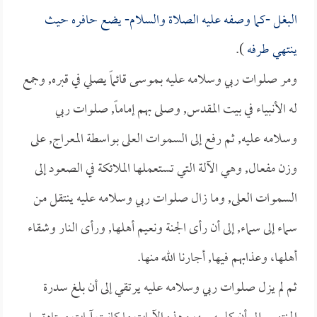
البغل -كما وصفه عليه الصلاة والسلام- يضع حافره حيث
ينتهي طرفه
).
ومر صلوات ربي وسلامه عليه بـموسى قائماً يصلي في قبره, وجمع
له الأنبياء في بيت المقدس, وصلى بهم إماماً, صلوات ربي
وسلامه عليه, ثم رفع إلى السموات العلى بواسطة المعراج, على
وزن مفعال, وهي الآلة التي تستعملها الملائكة في الصعود إلى
السموات العلى, وما زال صلوات ربي وسلامه عليه ينتقل من
سماء إلى سماء, إلى أن رأى الجنة ونعيم أهلها, ورأى النار وشقاء
أهلها، وعذابهم فيها, أجارنا الله منها.
ثم لم يزل صلوات ربي وسلامه عليه يرتقي إلى أن بلغ سدرة