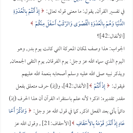
في تفسير القرآن, يقول: ما معنى قوله تعالى:
إِذْ أَنْتُمْ بِالْعُدْوَةِ
الدُّنْيَا وَهُمْ بِالْعُدْوَةِ الْقُصْوَى وَالرَّكْبُ أَسْفَلَ مِنْكُمْ
[الأنفال:42]؟
الجواب: هذا وصف لمكان المعركة التي كانت يوم بدر, وهو
اليوم الذي سماه الله عز وجل: يوم الفرقان, يوم التقى الجمعان,
ويذكر نبيه صلى الله عليه وسلم أصحابه بنعمة الله عليهم
فيقول:
إِذْ أَنْتُمْ
[الأنفال:42]، و(إذ) حرف متعلق بفعل
مقدر تقديره: اذكر؛ لأنه علم باستقراء القرآن أن هذا الحرف (إذ)
دائماً يأتي بعد الفعل اذكر, كما في قول الله عز وجل:
وَاذْكُرْ أَخَا
عَادٍ إِذْ أَنْذَرَ قَوْمَهُ بِالأَحْقَافِ
[الأحقاف:21] , وقول الله عز