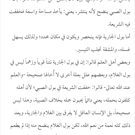
بول الصبي ينضح لأنه ينتشر، يعني: يأخذ مساحة واسعة فخففت
فيه الشريعة.
أما بول الجارية فإنه ينحصر ويكون في مكان محدد؛ ولذلك يسهل
غسله، والمشقة تجلب التيسير.
وبعض أهل العلم قالوا: إن في بول الجارية نتناً قوياً وزهماً ليس في
بول الغلام، وبعضهم علل بعلة أخرى لا أُخالها صحيحة -والعلم
عند الله تعالى- قالوا: خففت الشريعة في بول الصبي؛ لأن أهله
كلفون بحمله، يعني دائماً يحبون حمله بخلاف الصبية، وهذا ليس
صحيحاً، بل الإنسان العاقل لا يفرق بين الغلام والجارية، ويعد
ذلك كله نعمة من نعم الله، لكن بول الغلام ينضح منه إذا لم يطعم