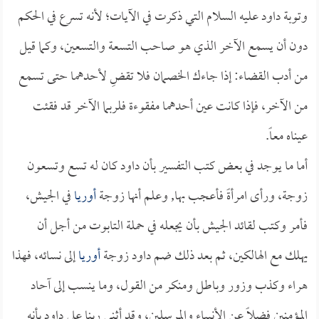
وتوبة داود عليه السلام التي ذكرت في الآيات؛ لأنه تسرع في الحكم
دون أن يسمع الآخر الذي هو صاحب التسعة والتسعين، وكما قيل
من أدب القضاء: إذا جاءك الخصمان فلا تقضِ لأحدهما حتى تسمع
من الآخر، فإذا كانت عين أحدهما مفقوءة فلربما الآخر قد فقئت
عيناه معاً.
أما ما يوجد في بعض كتب التفسير بأن داود كان له تسع وتسعون
زوجة، ورأى امرأةً فأعجب بها, وعلم أنها زوجة
أوريا
في الجيش،
فأمر وكتب لقائد الجيش بأن يجعله في حملة التابوت من أجل أن
يهلك مع الهالكين، ثم بعد ذلك ضم داود زوجة
أوريا
إلى نسائه، فهذا
هراء وكذب وزور وباطل ومنكر من القول، وما ينسب إلى آحاد
المؤمنين فضلاً عن الأنبياء والمرسلين، وقد أثنى ربنا على داود بأنه