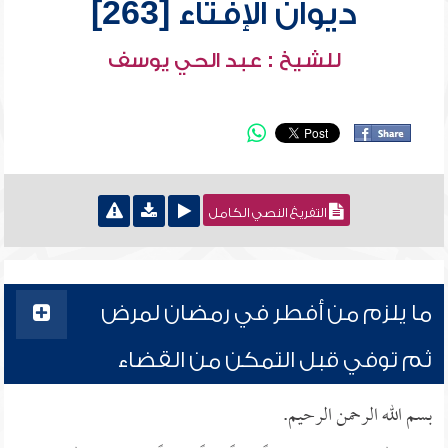
ديوان الإفتاء [263]
للشيخ : عبد الحي يوسف
التفريغ النصي الكامل
ما يلزم من أفطر في رمضان لمرض
ثم توفي قبل التمكن من القضاء
بسم الله الرحمن الرحيم.