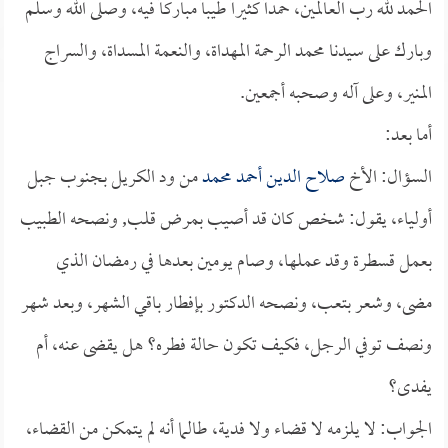
الحمد لله رب العالمين، حمداً كثيراً طيباً مباركاً فيه، وصلى الله وسلم
وبارك على سيدنا محمد الرحمة المهداة، والنعمة المسداة، والسراج
المنير، وعلى آله وصحبه أجمعين.
أما بعد:
السؤال: الأخ
صلاح الدين أحمد محمد
من ود الكريل بجنوب جبل
أولياء، يقول: شخص كان قد أصيب بمرض قلب, ونصحه الطبيب
بعمل قسطرة وقد عملها، وصام يومين بعدها في رمضان الذي
مضى، وشعر بتعب، ونصحه الدكتور بإفطار باقي الشهر، وبعد شهر
ونصف توفي الرجل، فكيف تكون حالة فطره؟ هل يقضى عنه، أم
يفدى؟
الجواب: لا يلزمه لا قضاء ولا فدية، طالما أنه لم يتمكن من القضاء،