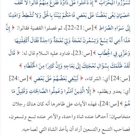
تَسَوَّرُوا الْمِحْرَابَ
*
إِذْ دَخَلُوا عَلَى دَاوُدَ فَفَزِعَ مِنْهُمْ قَالُوا لا تَخَفْ
خَصْمَانِ بَغَى بَعْضُنَا عَلَى بَعْضٍ فَاحْكُمْ بَيْنَنَا بِالْحَقِّ وَلا تُشْطِطْ وَاهْدِنَا
إِلَى سَوَاءِ الصِّرَاطِ
[ص:21-22]، ثم فصلوا القضية فقالوا:
إِنَّ
هَذَا أَخِي لَهُ تِسْعٌ وَتِسْعُونَ نَعْجَةً وَلِيَ نَعْجَةٌ وَاحِدَةٌ فَقَالَ أَكْفِلْنِيهَا
وَعَزَّنِي فِي الْخِطَابِ
[ص:23]، فداود عليه السلام قال له:
قَالَ
لَقَدْ ظَلَمَكَ بِسُؤَالِ نَعْجَتِكَ إِلَى نِعَاجِهِ وَإِنَّ كَثِيرًا مِنَ الْخُلَطَاءِ
[ص:24] أي: الشركاء،
لَيَبْغِي بَعْضُهُمْ عَلَى بَعْضٍ
[ص:24]
أي: يعدو ويظلم،
إِلَّا الَّذِينَ آمَنُوا وَعَمِلُوا الصَّالِحَاتِ وَقَلِيلٌ مَا
هُمْ
[ص:24]، فهذه الآيات على ظاهرها أنه كان هناك رجلان
متخاصمان: أحدهما عنده شاة واحدة، والآخر عنده تسع وتسعون،
فصاحب التسع والتسعين أراد أن يأخذ الشاة التي لصاحبه.