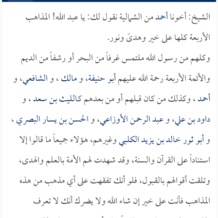
الشيخ: أخونا
أحمد
من الشمالية نقول لك: يا عبد الله! المذاهب
الأربعة كلها على خير وهدىً ونور.
وكلهم من رسول الله ملتمس غرفاً من البحر أو رشفاً من الديم
والأئمة الأربعة رحمة الله عليهم
أبو حنيفة
، و
مالك
، و
الشافعي
، و
أحمد
، وكذلك من كان قبلهم أو من بعدهم كـ
الليث بن سعد
، و
داود بن علي
، و
عبد الرحمن الأوزاعي
، و
الحسن بن يسار البصري
،
و
أبو ثور خالد بن يزيد الكلبي
وغيرهم، هؤلاء جميعاً ما قالوا إلا
استناداً على القرآن والسنة، وقد شهدت لهم الأمة بالعلم والهدى،
وتلقت أقوالهم بالقبول، فلو أنك تفقهت على أي مذهب من هذه
المذاهب فأنت على خير إن شاء الله ولا يضرك أنك لا تعرف