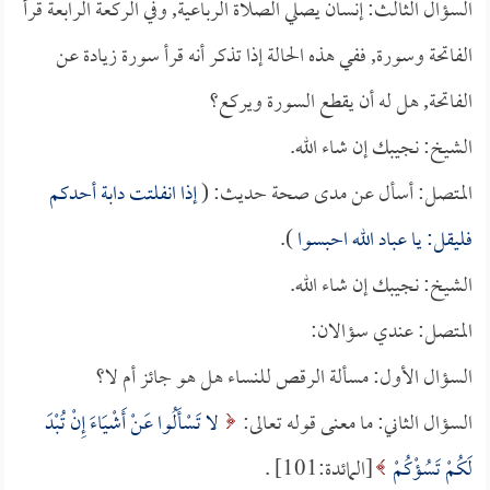
السؤال الثالث: إنسان يصلي الصلاة الرباعية, وفي الركعة الرابعة قرأ
الفاتحة وسورة, ففي هذه الحالة إذا تذكر أنه قرأ سورة زيادة عن
الفاتحة, هل له أن يقطع السورة ويركع؟
الشيخ: نجيبك إن شاء الله.
المتصل: أسأل عن مدى صحة حديث: (
إذا انفلتت دابة أحدكم
فليقل: يا عباد الله احبسوا
).
الشيخ: نجيبك إن شاء الله.
المتصل: عندي سؤالان:
السؤال الأول: مسألة الرقص للنساء هل هو جائز أم لا؟
السؤال الثاني: ما معنى قوله تعالى:
لا تَسْأَلُوا عَنْ أَشْيَاءَ إِنْ تُبْدَ
لَكُمْ تَسُؤْكُمْ
[المائدة:101] .