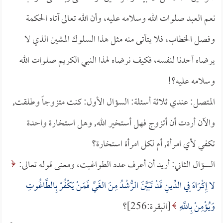
نعم العبد صلوات الله وسلامه عليه، وأن الله تعالى آتاه الحكمة
وفصل الخطاب، فلا يتأتى منه مثل هذا السلوك المشين الذي لا
يرضاه أحدنا لنفسه، فكيف نرضاه لهذا النبي الكريم صلوات الله
وسلامه عليه؟!
المتصل: عندي ثلاثة أسئلة: السؤال الأول: كنت متزوجاً وطلقت,
والآن أردت أن أتزوج فهل أستخير الله, وهل استخارة واحدة
تكفي لأي امرأة, أم لكل امرأة استخارة؟
السؤال الثاني: أريد أن أعرف عدد الطواغيت، ومعنى قوله تعالى:
لا إِكْرَاهَ فِي الدِّينِ قَدْ تَبَيَّنَ الرُّشْدُ مِنَ الغَيِّ فَمَنْ يَكْفُرْ بِالطَّاغُوتِ
وَيُؤْمِنْ بِاللَّهِ
[البقرة:256]؟