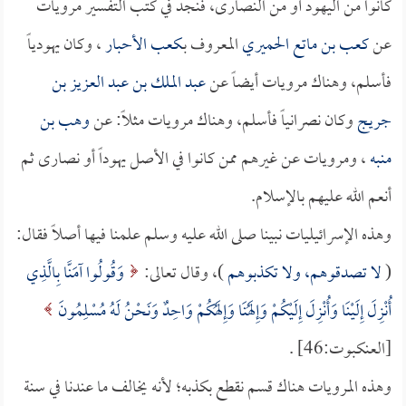
كانوا من اليهود أو من النصارى، فنجد في كتب التفسير مرويات
عن
كعب بن ماتع الحميري
المعروف بـ
كعب الأحبار
، وكان يهودياً
فأسلم، وهناك مرويات أيضاً عن
عبد الملك بن عبد العزيز بن
جريج
وكان نصرانياً فأسلم، وهناك مرويات مثلاً: عن
وهب بن
منبه
، ومرويات عن غيرهم ممن كانوا في الأصل يهوداً أو نصارى ثم
أنعم الله عليهم بالإسلام.
وهذه الإسرائيليات نبينا صلى الله عليه وسلم علمنا فيها أصلاً فقال:
(
لا تصدقوهم، ولا تكذبوهم
)، وقال تعالى:
وَقُولُوا آمَنَّا بِالَّذِي
أُنْزِلَ إِلَيْنَا وَأُنْزِلَ إِلَيْكُمْ وَإِلَهُنَا وَإِلَهُكُمْ وَاحِدٌ وَنَحْنُ لَهُ مُسْلِمُونَ
[العنكبوت:46] .
وهذه المرويات هناك قسم نقطع بكذبه؛ لأنه يخالف ما عندنا في سنة