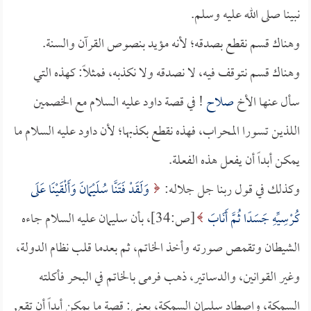
نبينا صلى الله عليه وسلم.
وهناك قسم نقطع بصدقه؛ لأنه مؤيد بنصوص القرآن والسنة.
وهناك قسم نتوقف فيه، لا نصدقه ولا نكذبه، فمثلاً: كهذه التي
سأل عنها الأخ
صلاح
! في قصة داود عليه السلام مع الخصمين
اللذين تسورا المحراب، فهذه نقطع بكذبها؛ لأن داود عليه السلام ما
يمكن أبداً أن يفعل هذه الفعلة.
وكذلك في قول ربنا جل جلاله:
وَلَقَدْ فَتَنَّا سُلَيْمَانَ وَأَلْقَيْنَا عَلَى
كُرْسِيِّهِ جَسَدًا ثُمَّ أَنَابَ
[ص:34]، بأن سليمان عليه السلام جاءه
الشيطان وتقمص صورته وأخذ الخاتم، ثم بعدما قلب نظام الدولة،
وغير القوانين، والدساتير، ذهب فرمى بالخاتم في البحر فأكلته
السمكة، واصطاد سليمان السمكة، يعني: قصة ما يمكن أبداً أن تقع,