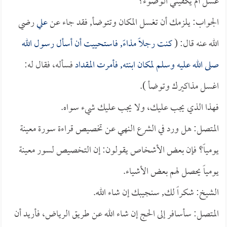
غسل أم يكفيني الوضوء؟
الجواب: يلزمك أن تغسل المكان وتتوضأ, فقد جاء عن
علي
رضي
الله عنه قال: (
كنت رجلاً مذاءً, فاستحييت أن أسأل رسول الله
صلى الله عليه وسلم لمكان ابنته, فأمرت
المقداد
فسأله، فقال له:
اغسل مذاكيرك وتوضأ ).
فهذا الذي يجب عليك، ولا يجب عليك شيء سواه.
المتصل: هل ورد في الشرع النهي عن تخصيص قراءة سورة معينة
يومياً؟ فإن بعض الأشخاص يقولون: إن التخصيص لسور معينة
يومياً يحصل لهم بعض الأشياء.
الشيخ: شكراً لك, سنجيبك إن شاء الله.
المتصل: سأسافر إلى الحج إن شاء الله عن طريق الرياض، فأريد أن