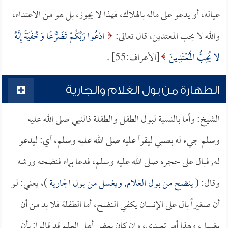
عياله، أو يدعو على ماله بالهلاك، فهذا لا يجوز، بل هو من الاعتداء،
والله لا يحب المعتدين، قال تعالى:
ادْعُوا رَبَّكُمْ تَضَرُّعًا وَخُفْيَةً إِنَّهُ
لا يُحِبُّ الْمُعْتَدِينَ
[الأعراف:55] .
الطهارة من بول الغلام والجارية
الشيخ: وأما بالنسبة لبول الطفل والطفلة فالنبي صلى الله عليه
وسلم جيء له بصبي ليقرأ عليه صلى الله عليه وسلم، أي: ليدعو
له, فبال على حجره صلى الله عليه وسلم، فدعا بماء فنضحه ورشه
وقال: (
ينضح من بول الغلام, ويغسل من بول الجارية
)، يعني: لو
أن صغيراً بال على الإنسان يكفي النضح، أما الطفلة فلا بد من أن
يغسل، وهذا أمر تعبدي، وإن كان بعض أهل العلم قد قالوا: بأن