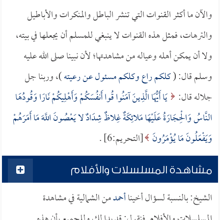
والآن ما أكثر القنوات التي تنشر الباطل والمنكرات والأباطيل
والترهات، فمثل هذه القنوات لا ينبغي للمسلم أن يجعلها في بيته،
ولا أن يمكن أهله وعياله من مشاهدتها؛ لأن نبينا صلى الله عليه
وسلم قال: (
كلكم راع وكلكم مسئول عن رعيته
)، وربنا جل
جلاله قال:
يَا أَيُّهَا الَّذِينَ آمَنُوا قُوا أَنفُسَكُمْ وَأَهْلِيكُمْ نَارًا وَقُودُهَا
النَّاسُ وَالْحِجَارَةُ عَلَيْهَا مَلائِكَةٌ غِلاظٌ شِدَادٌ لا يَعْصُونَ اللَّهَ مَا أَمَرَهُمْ
وَيَفْعَلُونَ مَا يُؤْمَرُونَ
[التحريم:6] .
مشاهدة المسلسلات والأفلام
الشيخ: بالنسبة لسؤال أخينا
أحمد
من الشمالية في مشاهدة
المسلسلات والأفلام, فنقول: قد بدا لك وللجميع بأن هذه