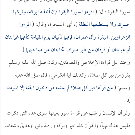
سورة البقرة قال: (
اقرءوا سورة البقرة فإن أخذها بركة، وتركها
حسرة، ولا يستطيعها البطلة
)، أي: السحرة، وقال: (
اقرءوا
الزهراوين: البقرة وآل عمران، فإنهما تأتيان يوم القيامة كأنهما غمامتان
أو غيايتان أو فرقان من طير صواف تحاجان عن صاحبهما
).
وحثنا على قراءة الإخلاص والمعوذتين، وكان صلى الله عليه وسلم
يقرؤهن دبر كل صلاة، وكذلك آية الكرسي، قال صلى الله عليه
وسلم: (
من قرأها دبر كل صلاة لم يمنعه من دخول الجنة إلا الموت
).
ولو أن الإنسان واظب على قراءة سور بعينها سوى هذه التي ذكرت
فليس هناك نهياً، والقرآن كله خير وبركة ورحمة ونور وهدىً وشفاء،